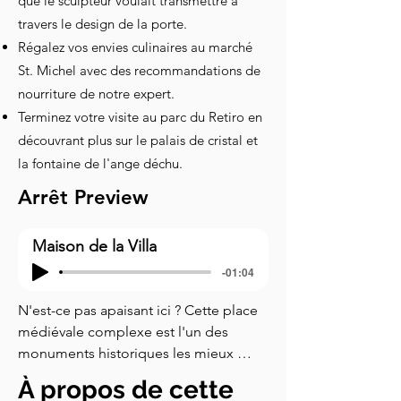
que le sculpteur voulait transmettre à
travers le design de la porte.
Régalez vos envies culinaires au marché
St. Michel avec des recommandations de
nourriture de notre expert.
Terminez votre visite au parc du Retiro en
découvrant plus sur le palais de cristal et
la fontaine de l'ange déchu.
Arrêt Preview
Maison de la Villa
-01:04
N'est-ce pas apaisant ici ? Cette place 
médiévale complexe est l'un des 
monuments historiques les mieux 
préservés de la ville. Elle contraste 
À propos de cette
nettement avec l'agitation typiquement 