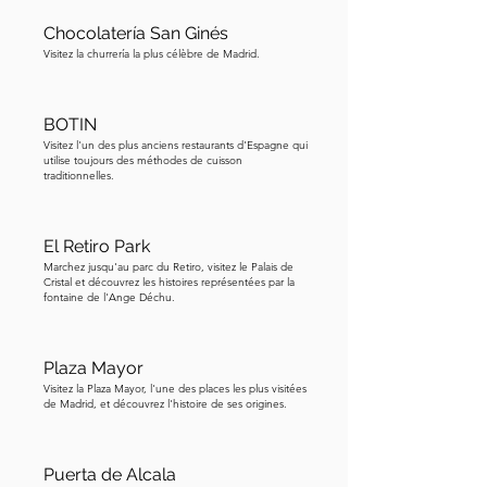
comprendrez ce que je veux dire une 
Chocolatería San Ginés
fois que vous regarderez leurs 
Visitez la churrería la plus célèbre de Madrid.
portraits. Revenu à la Casa de la Villa, 
remarquez les toits en pente—un 
symbole de l'architecture des 
BOTIN
Visitez l'un des plus anciens restaurants d'Espagne qui
Habsbourg. Les Habsbourg venaient 
utilise toujours des méthodes de cuisson
d'Autriche, où de fortes chutes de 
traditionnelles.
neige nécessitaient des toits inclinés 
pour permettre à la neige de glisser. 
El Retiro Park
Bien que Madrid ne connaisse pas 
Marchez jusqu'au parc du Retiro, visitez le Palais de
beaucoup de neige, les Habsbourg 
Cristal et découvrez les histoires représentées par la
fontaine de l'Ange Déchu.
ont maintenu ce style architectural, 
comme vous pouvez le voir ici 
aujourd'hui.

Plaza Mayor
Visitez la Plaza Mayor, l'une des places les plus visitées
de Madrid, et découvrez l'histoire de ses origines.
Prenez un moment pour apprécier les 
détails et avant de passer à notre 
prochaine étape, voici une histoire 
Puerta de Alcala