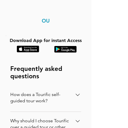
OU
Download App for instant Access
Frequently asked
questions
How does a Tourific self-
guided tour work?
It is incredibly simple. You can buy your
tour directly on our website (in which
Why should I choose Tourific
case you will instantly receive an
over a guided tour or other