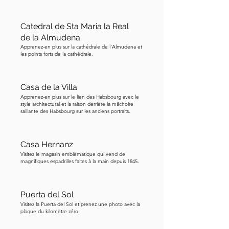
devenu connu sous le nom de 
prognathisme des Habsbourg, qui 
Catedral de Sta Maria la Real
l'empêchait d'avoir des enfants. Ses 
de la Almudena
huit arrière-grands-parents 
Apprenez-en plus sur la cathédrale de l'Almudena et
descendaient tous de la même femme, 
les points forts de la cathédrale.
Jeanne la Folle—un arbre 
généalogique plutôt singulier.

Casa de la Villa
Apprenez-en plus sur le lien des Habsbourg avec le
Qu'est-ce que le prognathisme des 
style architectural et la raison derrière la mâchoire
saillante des Habsbourg sur les anciens portraits.
Habsbourg ? En raison de 
l'endogamie, de nombreux membres 
de la dynastie avaient une mâchoire 
Casa Hernanz
inférieure proéminente, une 
Visitez le magasin emblématique qui vend de
magnifiques espadrilles faites à la main depuis 1845.
caractéristique si marquante que 
même les artistes de portrait 
contemporains ne pouvaient la 
Puerta del Sol
dissimuler. Cette condition affectait 
Visitez la Puerta del Sol et prenez une photo avec la
plaque du kilomètre zéro.
même leur capacité à manger et à 
parler correctement. Vous 