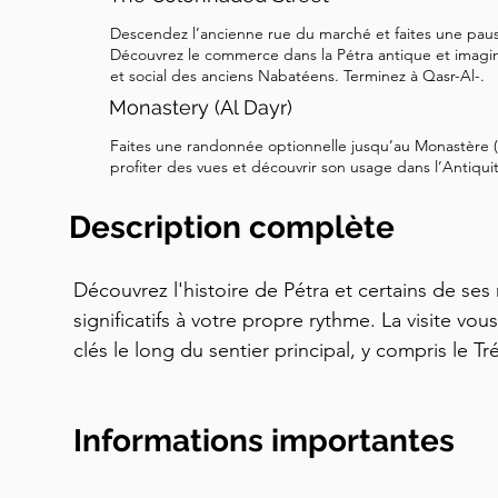
Descendez l’ancienne rue du marché et faites une paus
Découvrez le commerce dans la Pétra antique et imagi
et social des anciens Nabatéens. Terminez à Qasr-Al-.
Monastery (Al Dayr)
Faites une randonnée optionnelle jusqu’au Monastère (
profiter des vues et découvrir son usage dans l’Antiqui
Description complète
Découvrez l'histoire de Pétra et certains de ses
significatifs à votre propre rythme. La visite vo
clés le long du sentier principal, y compris le Tr
remarquables, un temple, le tout au cœur de l'an
Informations importantes
Vous explorerez l'histoire de Pétra en commenç
et l'influence ultérieure des Romains. La visite v