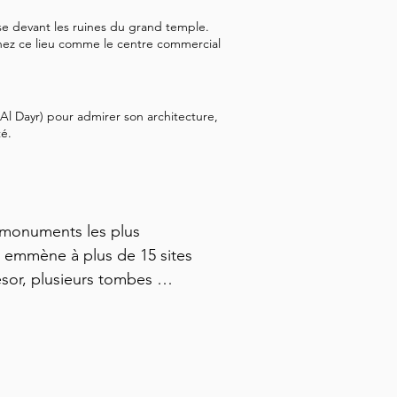
e devant les ruines du grand temple.
nez ce lieu comme le centre commercial
Al Dayr) pour admirer son architecture,
té.
 monuments les plus 
us emmène à plus de 15 sites 
ésor, plusieurs tombes 
cienne cité.

ant par les anciens Nabatéens 
ous aidera à découvrir le 