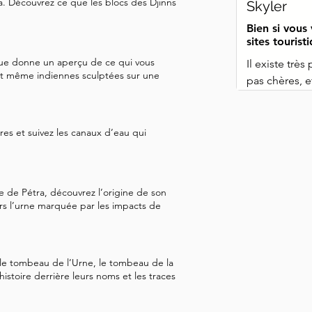
a. Découvrez ce que les blocs des Djinns
Skyler
eil, d'un rouge intense. J'ai 
Bien si vous 
 la journée ci-dessus pour 
sites touris
 l'image ci-dessus. Vous pouvez 
que donne un aperçu de ce qui vous
Il existe trè
 votre voyage de retour. 
et même indiennes sculptées sur une
pas chères, et
ées et l'ampleur de cette 
recommandée 
 chose. À ce stade, je sais 
l'ont créée. 
ir de suivre. Je m'efforcerai 
principales e
es et suivez les canaux d’eau qui
ue vous pouvez voir sans trop 
aimé la voix s
surtout pour l
 sur les destinations finales 
aisserai choisir comment 
e de Pétra, découvrez l’origine de son
Petra elle-mê
 et écouter les arrêts qui 
ers l’urne marquée par les impacts de
un guide nous
vez la carte, passez le Trésor 
prendre de s
recommanderai
le tombeau de l’Urne, le tombeau de la
différentes s
histoire derrière leurs noms et les traces
ou avoir un g