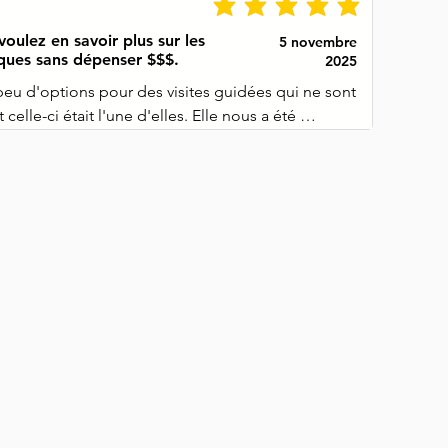
voulez en savoir plus sur les
5 novembre
tiques sans dépenser $$$.
2025
s peu d'options pour des visites guidées qui ne sont 
 celle-ci était l'une d'elles. Elle nous a été 
par quelqu'un qui connaît les personnes qui 
Globalement bonne, elle a fourni les informations 
t nous aurions été perdus sans elle. Je n'ai pas 
ynthétique, mais sinon cela fait bien le travail, 
e prix.

me est vraiment magnifique et ne pas y aller avec 
 a permis de suivre notre propre rythme et de 
uperbes photos sans trop de gens autour. Je 
s cela si vous voulez en savoir plus sur les 
tructures mais que vous ne souhaitez pas payer cher 
uide avec vous toute la journée.