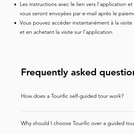
fonctionnement de la ville basé sur les découv
Les instructions avec le lien vers l'application et
vous seront envoyées par e-mail après le paie
Vous pouvez accéder instantanément à la visite 
et en achetant la visite sur l'application.
Frequently asked questio
How does a Tourific self-guided tour work?
It is incredibly simple. You can buy your tour di
email to enter in the app) or purchase it direc
Why should I choose Tourific over a guided tour
smartphone.When you arrive at the destination,
Maps integration, using your phone's GPS to he