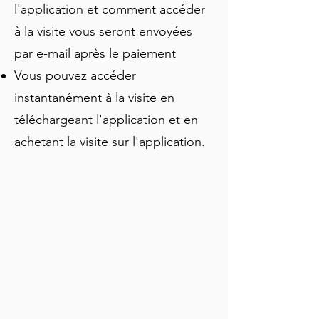
Crescent. Écoutez l'histoire, 
l'application et comment accéder
l'architecture et quelques anecdotes 
à la visite vous seront envoyées
grâce à un expert local.
par e-mail après le paiement
Vous pouvez accéder
instantanément à la visite en
téléchargeant l'application et en
achetant la visite sur l'application.