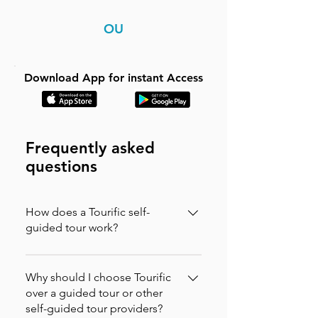
OU
Download App for instant Access
Frequently asked
questions
How does a Tourific self-
guided tour work?
It is incredibly simple. You can buy your
tour directly on our website (in which
Why should I choose Tourific
case you will instantly receive an
over a guided tour or other
self-guided tour providers?
activation code via email to enter in the