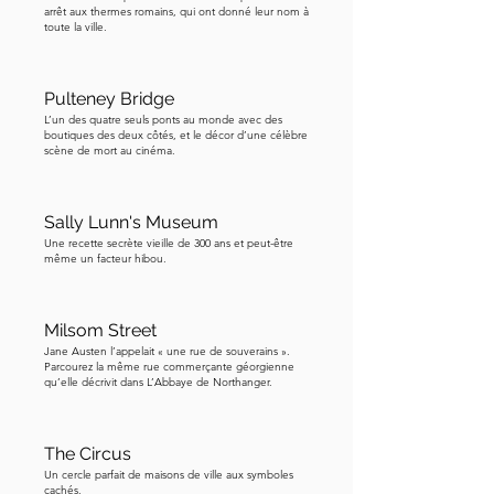
arrêt aux thermes romains, qui ont donné leur nom à
toute la ville.
Pulteney Bridge
L’un des quatre seuls ponts au monde avec des
boutiques des deux côtés, et le décor d’une célèbre
scène de mort au cinéma.
Sally Lunn's Museum
Une recette secrète vieille de 300 ans et peut-être
même un facteur hibou.
Milsom Street
Jane Austen l’appelait « une rue de souverains ».
Parcourez la même rue commerçante géorgienne
qu’elle décrivit dans L’Abbaye de Northanger.
The Circus
Un cercle parfait de maisons de ville aux symboles
cachés.