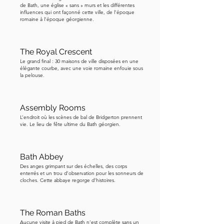
de Bath, une église « sans » murs et les différentes
vous souvenez de cette scène plutôt 
influences qui ont façonné cette ville, de l’époque
dramatique où l'inspecteur Javert 
romaine à l’époque géorgienne.
décide de faire une petite chute ? Eh 
bien, ce même barrage était le décor 
The Royal Crescent
de sa fin aquatique. Bath en tant que 
Le grand final : 30 maisons de ville disposées en une
ville offre un joli cadre pour le 
élégante courbe, avec une voie romaine enfouie sous
la pelouse.
tournage et tant de films et de séries 
ont été tournés à Bath que vous 
pouvez en fait télécharger une carte de 
Assembly Rooms
trente-sept emplacements de tournage 
L’endroit où les scènes de bal de Bridgerton prennent
vie. Le lieu de fête ultime du Bath géorgien.
différents sur le site du musée de la 
mode. Voilà donc : le pont de 
Pulteney. Un pont, un centre 
Bath Abbey
commercial, un décor de film, et une 
Des anges grimpant sur des échelles, des corps
enterrés et un trou d’observation pour les sonneurs de
œuvre d'ingénierie plutôt 
cloches. Cette abbaye regorge d’histoires.
impressionnante, le tout en un. 
Maintenant, dirigez-vous vers l'abbaye 
de Bath et je vous retrouverai devant 
The Roman Baths
celle-ci.
Aucune visite à pied de Bath n’est complète sans un