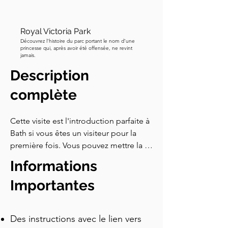
Royal Victoria Park
Découvrez l’histoire du parc portant le nom d’une
princesse qui, après avoir été offensée, ne revint
jamais.
Description
complète
Cette visite est l'introduction parfaite à 
Bath si vous êtes un visiteur pour la 
première fois. Vous pouvez mettre la 
visite en pause chaque fois que vous 
Informations
souhaitez entrer et explorer un site 
plus en profondeur, puis reprendre la 
Importantes
visite. La promenade vous emmène sur 
les hauteurs depuis le pittoresque pont 
Des instructions avec le lien vers
Pultney jusqu'au célèbre Royal 