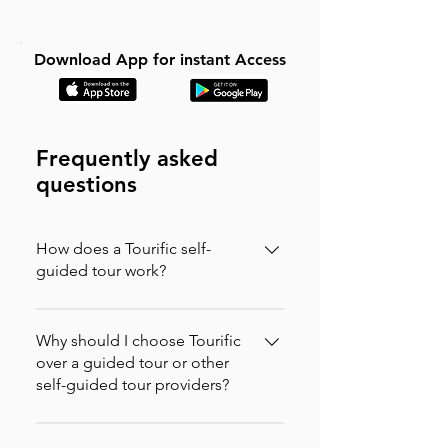
Download App for instant Access
Frequently asked
questions
How does a Tourific self-
guided tour work?
It is incredibly simple. You can buy your
tour directly on our website (in which
Why should I choose Tourific
case you will instantly receive an
over a guided tour or other
self-guided tour providers?
activation code via email to enter in the
app) or purchase it directly on the
Nous vérifions nos visites et testons
Tourific app. Once purchased, the tour