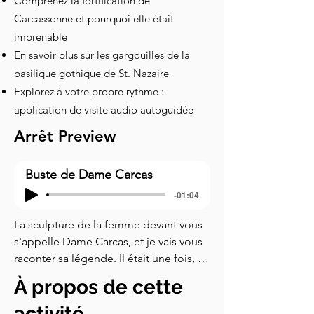
Comprenez la fortification de
Carcassonne et pourquoi elle était
imprenable
En savoir plus sur les gargouilles de la
basilique gothique de St. Nazaire
Explorez à votre propre rythme :
application de visite audio autoguidée
Arrêt Preview
Buste de Dame Carcas
-01:04
La sculpture de la femme devant vous 
s'appelle Dame Carcas, et je vais vous 
raconter sa légende. Il était une fois, 
sous le règne des Sarrasins, 
À propos de cette
Carcassonne était sous la gouvernance 
d'une noble dame nommée Dame 
activité