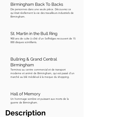
Birmingham Back To Backs
observée dans de nombreux pays 
Dix personnes dans une seule pièce. Découvrez ce
européens. Et voici quelque chose 
qu'était réellement la vie des travailleurs industriels de
d'assez unique à Saint Martin's : elle 
Birmingham.
possède une série de seize cloches, ce 
qui est très rare, et fut la première 
St. Martin in the Bull Ring
église à le faire ! Nous nous dirigeons 
900 ans de culte à côté d'un Selfridges recouvert de 15
maintenant vers la dernière étape de 
000 disques scintillants.
notre visite, Bullring & Grand Central.
Bullring & Grand Central
Birmingham
Terminez au centre commercial et de transport
moderne et animé de Birmingham, qui est passé d'un
marché au blé médiéval à la meque du shopping.
Hall of Memory
Un hommage sombre et puissant aux morts de la
guerre de Birmingham.
Description