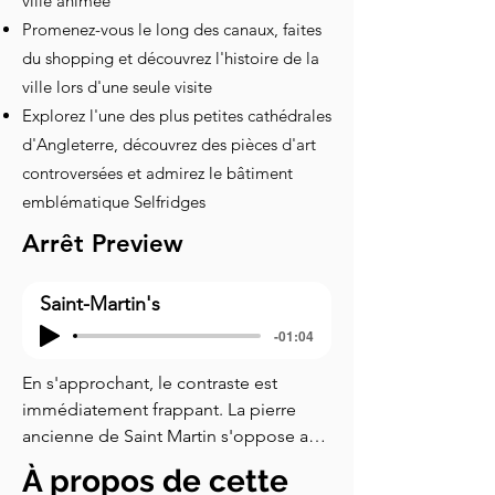
ville animée
Promenez-vous le long des canaux, faites
du shopping et découvrez l'histoire de la
ville lors d'une seule visite
Explorez l'une des plus petites cathédrales
d'Angleterre, découvrez des pièces d'art
controversées et admirez le bâtiment
emblématique Selfridges
Arrêt Preview
Saint-Martin's
-01:04
En s'approchant, le contraste est 
immédiatement frappant. La pierre 
ancienne de Saint Martin s'oppose aux 
courbes futuristes et aux disques 
À propos de cette
scintillants du bâtiment Selfridges. La 