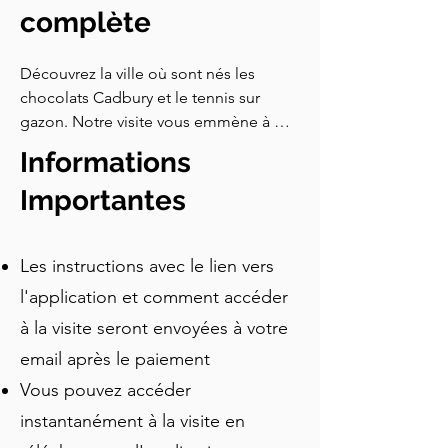
complète
Découvrez la ville où sont nés les 
chocolats Cadbury et le tennis sur 
gazon. Notre visite vous emmène à 
travers l'évolution de Birmingham, 
Informations
couvrant des monuments célèbres et 
des trésors cachés. Remplie 
Importantes
d'anecdotes intéressantes, cette visite 
est parfaite pour quiconque souhaite 
Les instructions avec le lien vers
explorer la ville à pied.
l'application et comment accéder
à la visite seront envoyées à votre
email après le paiement
Vous pouvez accéder
instantanément à la visite en