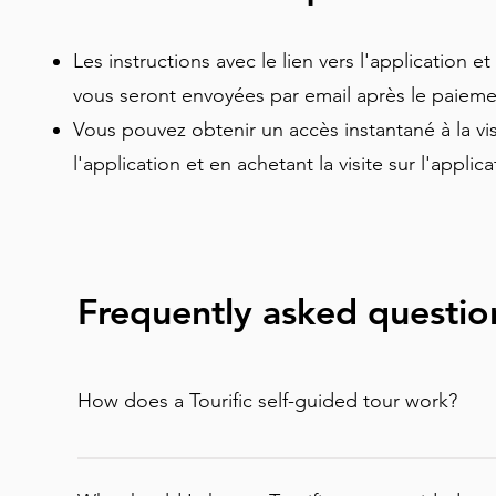
George’s Hall, découvrirez des histoires percut
vous vous promènerez dans le plus ancien quarti
Les instructions avec le lien vers l'application 
pour les visiteurs découvrant Liverpool pour la pr
vous seront envoyées par email après le paie
permet de découvrir les différentes influences qu
Vous pouvez obtenir un accès instantané à la vi
réglant votre propre rythme.
l'application et en achetant la visite sur l'applic
Frequently asked questio
How does a Tourific self-guided tour work?
It is incredibly simple. You can buy your tour di
email to enter in the app) or purchase it direc