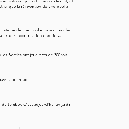
rin fantôme qui rôde toujours la nuit, et
de l'Empire britannique. Depuis 
t ici que la réinvention de Liverpool a
lques pas à l'intérieur des 
 cœur civique et commercial de 
rès du Port Building et 
ématique de Liverpool et rencontrez les
s yeux et rencontrez Bertie et Bella.
tes, Water Street devient 
ture à dôme en haut de la 
e prochaine étape.
 les Beatles ont joué près de 300 fois
couvrez pourquoi.
sé de tomber. C'est aujourd'hui un jardin