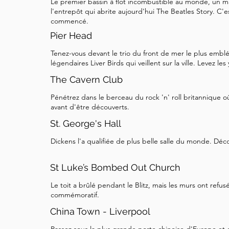
Le premier bassin à flot incombustible au monde, un ma
statut de Liverpool en tant que porte d'entrée 
l'entrepôt qui abrite aujourd'hui The Beatles Story. C'es
commencé.
Pier Head, notre prochaine destination est à que
Pier Head
terres. Nous nous dirigerons maintenant vers le
la ville. Cherchez la rue appelée Water Street, p
Tenez-vous devant le trio du front de mer le plus embl
légendaires Liver Birds qui veillent sur la ville. Levez le
remontez-la loin de la rivière. En quelques minu
Castle Street, et vous verrez une élégante struc
The Cavern Club
route. C'est l'hôtel de ville de Liverpool – notr
Pénétrez dans le berceau du rock 'n' roll britannique où
avant d'être découverts.
St. George's Hall
Dickens l'a qualifiée de plus belle salle du monde. Dé
St Luke’s Bombed Out Church
Le toit a brûlé pendant le Blitz, mais les murs ont refu
commémoratif.
China Town - Liverpool