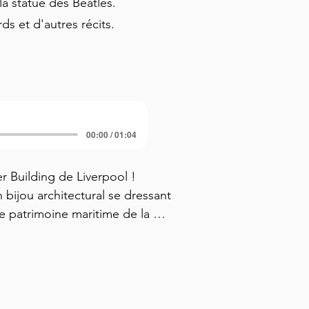
la statue des Beatles.
rds et d'autres récits.
00:00 / 01:04
 Building de Liverpool ! 
 bijou architectural se dressant 
e patrimoine maritime de la 
s verrez qu'il se trouve juste à 
Building. Ensemble, ils 
uiconque arrivait par la mer. 
s le surnom des « Trois Grâces 
ogiques « Trois Grâces » 