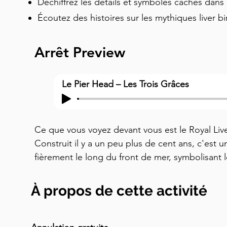
Déchiffrez les détails et symboles cachés dans 
Écoutez des histoires sur les mythiques liver bi
Arrêt Preview
Le Pier Head – Les Trois Grâces
Ce que vous voyez devant vous est le Royal Liver
Construit il y a un peu plus de cent ans, c'est un
fièrement le long du front de mer, symbolisant l
ville et sa puissance commerciale. Reculez et vou
côté du Cunard Building et du Port of Liverpool 
À propos de cette activité
formaient une impressionnante bienvenue pour q
La belle architecture a valu à ces trois bâtiment
». On suppose que le nom est dérivé des mythol