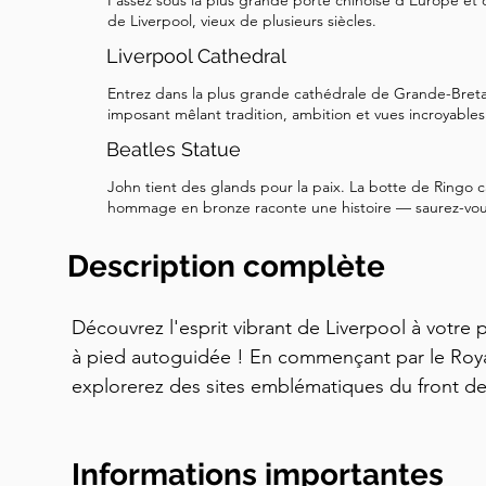
Passez sous la plus grande porte chinoise d'Europe et d
de Liverpool, vieux de plusieurs siècles.
Liverpool Cathedral
Entrez dans la plus grande cathédrale de Grande-Bre
imposant mêlant tradition, ambition et vues incroyables
Beatles Statue
John tient des glands pour la paix. La botte de Ringo 
hommage en bronze raconte une histoire — saurez-vous
Description complète
Découvrez l'esprit vibrant de Liverpool à votre p
à pied autoguidée ! En commençant par le Royal
explorerez des sites emblématiques du front d
flânerez dans des rues médiévales autrefois dom
verrez le légendaire Cavern Club où les Beatles 
Informations importantes
vous émerveillerez également devant de grand