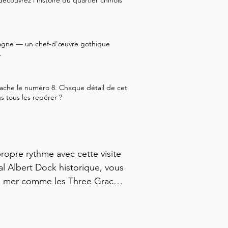
écouvrez l'histoire du quartier chinois
tagne — un chef-d'œuvre gothique
.
cache le numéro 8. Chaque détail de cet
 tous les repérer ?
ropre rythme avec cette visite 
 Albert Dock historique, vous 
e mer comme les Three Graces, 
inées par les marchands, et 
ont marqué l'histoire. Vous 
s monuments comme St. 