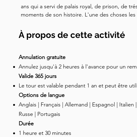
ans qui a servi de palais royal, de prison, de tr
moments de son histoire. L'une des choses les p
Londres est ses corbeaux. Selon la légende, si l
Tour, elle tombera en poussière et un grand désa
À propos de cette activité
Pour éviter cela, la Tour a gardé au moins six co
temps pendant des siècles. Ils sont nourris d'u
pain "spécial corbeaux", et ils ont leur propre 
Annulation gratuite
s'occupe d'eux. Un autre fait intéressant à propo
Annulez jusqu'à 2 heures à l'avance pour un r
hantée. On dit que de nombreux fantômes erren
Valide 365 jours
le fantôme d'Anne Boleyn, la deuxième épouse du
Le tour est valable pendant 1 an et peut être util
décapitée à la Tour. Les visiteurs ont signalé re
Options de langue
fantomatique et voir des lumières et des ombre
Anglais | Français | Allemand | Espagnol | Italien 
abrite également les Joyaux de la Couronne, qui
magnifiques et précieux joyaux au monde. Ils in
Russe | Portugais
Charles II, le Sceptre du roi Édouard le Confess
Durée
qui fut autrefois le plus grand diamant du mond
1 heure et 30 minutes