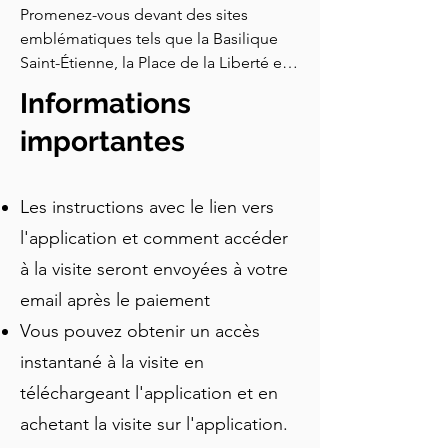
Promenez-vous devant des sites 
emblématiques tels que la Basilique 
Saint-Étienne, la Place de la Liberté et 
la Promenade du Danube, tout en 
Informations
découvrant l'histoire riche de la 
Hongrie. Profitez de vues 
importantes
panoramiques sur le Château de Buda 
et le Bastion des Pêcheurs depuis 
Les instructions avec le lien vers
l'autre côté du fleuve, découvrez des 
légendes insolites comme les statues 
l'application et comment accéder
qui portent chance, ainsi que des 
à la visite seront envoyées à votre
traditions telles que la culture des 
email après le paiement
cafés, les bains thermaux et le vin de 
Tokaj. Cette visite est idéale pour les 
Vous pouvez obtenir un accès
nouveaux visiteurs de la ville.
instantané à la visite en
téléchargeant l'application et en
achetant la visite sur l'application.