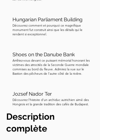
souhaitez admirer de superbes vues 
des deux côtés du fleuve avant que 
nous avancions. La prochaine étape est 
Hungarian Parliament Building
Découvrez comment et pourquoi ce magnifique
de l'autre côté de l'espace vert au pied 
monument fut construit ainsi que les détails qui le
du pont. Vous pouvez l'admirer depuis 
rendent si exceptionnel.
la promenade ou vous approcher si 
vous le souhaitez.
Shoes on the Danube Bank
Arrêtez-vous devant ce puissant mémorial honorant les
victimes des atrocités de la Seconde Guerre mondiale
commises au bord du fleuve. Admirez la vue sur le
Bastion des pêcheurs de l’autre côté de la rivière.
Jozsef Nador Ter
Découvrez l’histoire d’un archiduc autrichien aimé des
Hongrois et la grande tradition des cafés de Budapest.
Description
complète