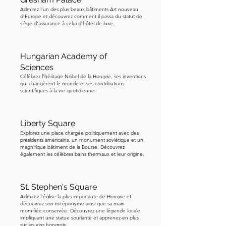
reconstruit en utilisant les plans 
Admirez l’un des plus beaux bâtiments Art nouveau
originaux. Il a subi une autre rénovation 
d’Europe et découvrez comment il passa du statut de
siège d’assurance à celui d’hôtel de luxe.
majeure ces dernières années, donc 
nous avons la chance de le voir frais et 
robuste, espérons-le pour un autre 
Hungarian Academy of
siècle. Regardez ces immenses lions 
Sciences
en pierre qui gardent chaque extrémité 
Célébrez l’héritage Nobel de la Hongrie, ses inventions
qui changèrent le monde et ses contributions
du pont. La légende dit qu'ils n'ont pas 
scientifiques à la vie quotidienne.
de langues, et quand le sculpteur s'est 
rendu compte de son erreur, il s'est 
Liberty Square
jeté dans le Danube de honte. C'est 
Explorez une place chargée politiquement avec des
une histoire charmante, mais 
présidents américains, un monument soviétique et un
totalement fausse. Les lions ont des 
magnifique bâtiment de la Bourse. Découvrez
également les célèbres bains thermaux et leur origine.
langues, elles ne sont simplement pas 
visibles depuis le niveau de la rue. La 
vraie histoire est que ces lions 
St. Stephen's Square
symbolisent la force et le courage du 
Admirez l’église la plus importante de Hongrie et
découvrez son roi éponyme ainsi que sa main
peuple hongrois. Vous pouvez marcher 
momifiée conservée. Découvrez une légende locale
impliquant une statue souriante et apprenez-en plus
jusqu'au centre du pont si vous 
sur les vins hongrois.