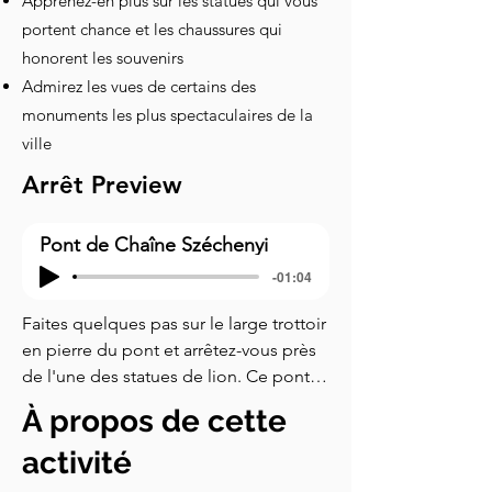
Apprenez-en plus sur les statues qui vous
portent chance et les chaussures qui
honorent les souvenirs
Admirez les vues de certains des
monuments les plus spectaculaires de la
ville
Arrêt Preview
Pont de Chaîne Széchenyi
-01:04
Faites quelques pas sur le large trottoir 
en pierre du pont et arrêtez-vous près 
de l'une des statues de lion. Ce pont a 
une immense signification historique. 
À propos de cette
C'est le premier passage permanent 
de Budapest sur le Danube et c'est 
activité
toujours le plus magnifique. Avant 