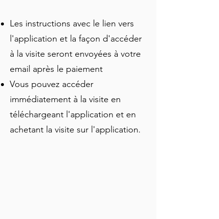
vous souhaitez entrer dans le stade 
Les instructions avec le lien vers
pour jeter un coup d'œil, le coût est de 
quelques euros pour les adultes, et 
l'application et la façon d'accéder
des visites audio sont disponibles.
à la visite seront envoyées à votre
email après le paiement
Vous pouvez accéder
immédiatement à la visite en
téléchargeant l'application et en
achetant la visite sur l'application.