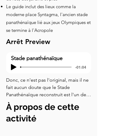
Le guide inclut des lieux comme la
moderne place Syntagma, l'ancien stade
panathénaïque lié aux jeux Olympiques et
se termine à l'Acropole
Arrêt Preview
Stade panathénaïque
-01:04
Donc, ce n'est pas l'original, mais il ne 
fait aucun doute que le Stade 
Panathénaïque reconstruit est l'un des 
sites les plus impressionnants 
À propos de cette
d'Athènes. Il est construit exactement 
au même endroit et dans le même 
activité
style que le stade panathénaïque 
original, et c'est le seul stade au 