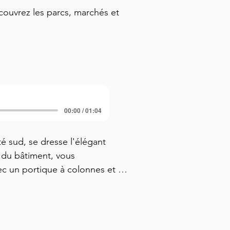
ouvrez les parcs, marchés et
00:00 / 01:04
é sud, se dresse l'élégant 
du bâtiment, vous 
c un portique à colonnes et 
irait presque une petite maison 
rale. En fait, lorsqu'il a 
re était la fierté de San José, 
 scène mondiale des arts. Vous 