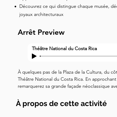
Découvrez ce qui distingue chaque musée, déc
joyaux architecturaux
Arrêt Preview
Théâtre National du Costa Rica
À quelques pas de la Plaza de la Cultura, du côt
Théâtre National du Costa Rica. En approchant 
remarquerez sa grande façade néoclassique ave
des statues en pierre qui vous regardent – on d
d'opéra européenne transportée en Amérique cent
À propos de cette activité
ouvert ses portes à la fin du XIXe siècle, ce théât
montrant que le Costa Rica avait "arrivé" sur la