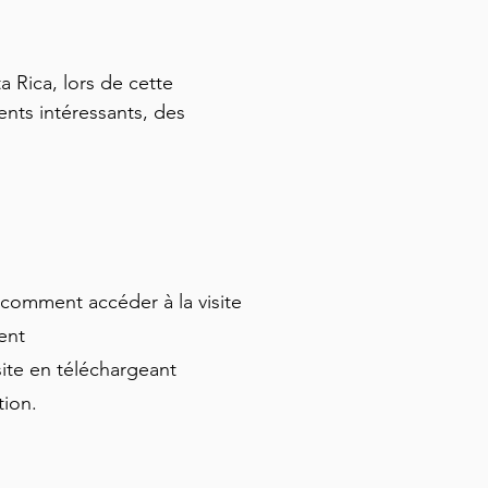
Nous n'avons 
connecter au 
problème.
 Rica, lors de cette 
s intéressants, des 
et comment accéder à la visite
ment
site en téléchargeant
ation.