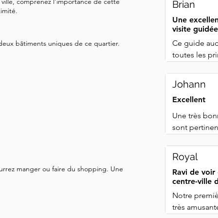
 ville, comprenez l’importance de cette
Brian
imité.
Une excellen
visite guidée
Ce guide audi
deux bâtiments uniques de ce quartier.
toutes les pr
l'ai utilisé 
sites qui n'é
Johann
avons pu expl
Excellent
Une très bon
sont pertinen
un autre.
Royal
ourrez manger ou faire du shopping. Une
Ravi de voir 
centre-ville
Notre premièr
très amusant