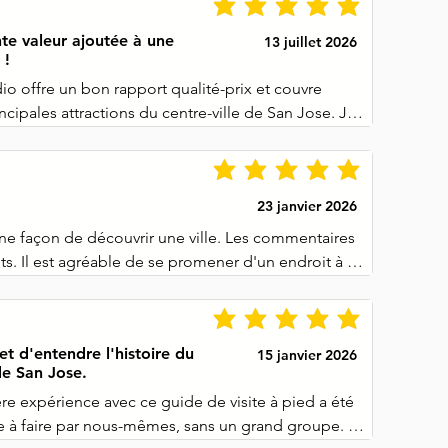
te valeur ajoutée à une
13 juillet 2026
 !
o offre un bon rapport qualité-prix et couvre 
incipales attractions du centre-ville de San Jose. Je 
en complément de notre visite guidée pour couvrir les 
taient pas inclus par notre guide touristique et nous 
orer ces lieux après la fin de notre visite guidée !
23 janvier 2026
ne façon de découvrir une ville. Les commentaires 
ts. Il est agréable de se promener d'un endroit à 
et d'entendre l'histoire du
15 janvier 2026
 de San Jose.
e expérience avec ce guide de visite à pied a été 
e à faire par nous-mêmes, sans un grand groupe. 