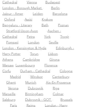
Cathedral
Vienna
Budapest
London - Borough Market
Berlin
Jaipur - Amer
Leiden
Barcelona
Oxford
Assisi
Krakow
Bengaluru - Literary
Bath
Poznan
Stratford-Upon-Avon
Aachen -
Cathedral
Petra
York
Trogir
Pompeii
London
Seville
London - Kensington & Hyde
Edinburgh -
Harry Potter
Torun
Lisbon
Athens
Cambridge
Girona
Warsaw
Luxembourg
Florence
Corfu
Durham - Cathedral
Cologne
Madrid
Windsor
Canterbury
Ghent
Munich
Aix-En-Provence
Verona
Dubrovnik
Riga
Marseille
Birmingham
Colmar
Salzburg
Dubrovnik - GOT
Brussels
Paris
Reims
London - Harry