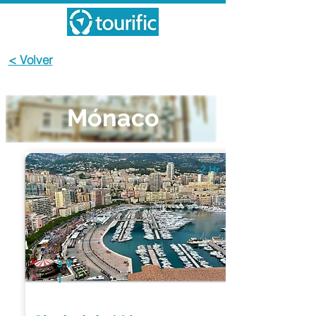
< Volver
Mónaco
2 Hr
3.9
1