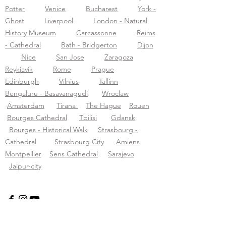
Potter
Venice
Bucharest
York -
Ghost
Liverpool
London - Natural
History Museum
Carcassonne
Reims
- Cathedral
Bath - Bridgerton
Dijon
Nice
San Jose
Zaragoza
Reykjavik
Rome
Prague
Edinburgh
Vilnius
Tallinn
Bengaluru - Basavanagudi
Wroclaw
Amsterdam
Tirana
The Hague
Rouen
Bourges Cathedral
Tbilisi
Gdansk
Bourges - Historical Walk
Strasbourg -
Cathedral
Strasbourg City
Amiens
Montpellier
Sens Cathedral
Sarajevo
Jaipur-city