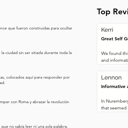
 arte y cultura de Alemania. 
Top Rev
el recorrido. Pero por ahora, 
ntras continuamos nuestro 
berg, quiero que mantengas 
nce que fueron construidas para ocultar
Kerri
a ciudad famosa por el orden 
Great Self G
o perfecto para el régimen 
ieza mientras caminamos. Por 
a ciudad sin ser sitiada durante toda la
We found this
legar a nuestro próximo 
and informat
rcas a ella, escucha la 
choose the or
o establecido cuando llegues.
Lennon
iomas, colocados aquí para responder por
ad.
Informative 
In Nuremberg
omper con Roma y abrazar la revolución
that seemed li
we gave up. I
difficult. We
que no sabía leer ni una sola palabra.