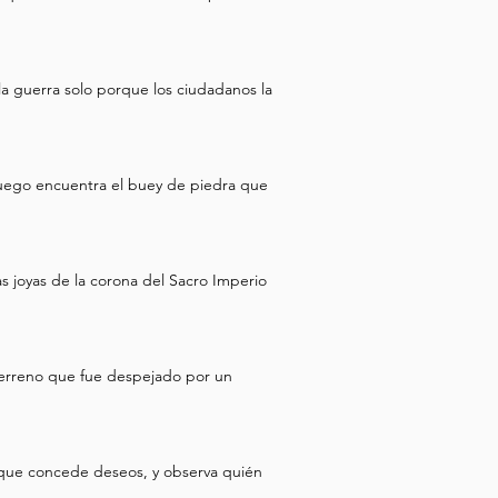
much informa
la guerra solo porque los ciudadanos la
luego encuentra el buey de piedra que
as joyas de la corona del Sacro Imperio
terreno que fue despejado por un
n que concede deseos, y observa quién