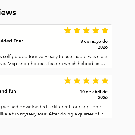
iews
uided Tour
3 de mayo de
2026
 self guided tour very easy to use, audio was clear 
ive. Map and photos a feature which helped us 
der of our walk at our own time.
and fun
10 de abril de
2026
 we had downloaded a different tour app- one 
ke a fun mystery tour. After doing a quarter of it 
t was not informative and the tasks were too 
 changed to the Tourifique guide and loved it. So 