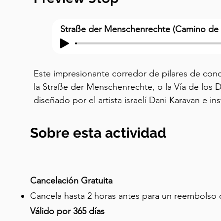
Straße der Menschenrechte (Camino de
Este impresionante corredor de pilares de con
la Straße der Menschenrechte, o la Vía de los
diseñado por el artista israelí Dani Karavan e inst
Hay una poderosa razón por la cual se encuent
lugares. Es la forma en que Núremberg enfrenta 
Sobre esta actividad
Esta fue la ciudad donde los nazis realizaron sus
XX, donde cientos de miles de personas se co
desfile para crear propaganda viva. Esta fue la 
llamado "Desfile de la Libertad", Hitler convocó
Cancelación Gratuita
paquete de leyes antisemitas que se conocería
Cancela hasta 2 horas antes para un reembols
Núremberg. Aquí está lo que esas leyes hicieron
Válido por 365 días
Ley de Ciudadanía del Reich despojó a los judío