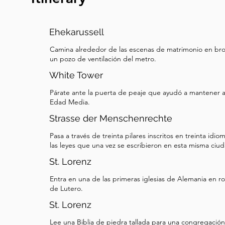
Nationalmuseum, que es el museo más grande de
Vale la pena visitarlo si tienes tiempo después d
continuemos hasta nuestra próxima parada. Mie
Ehekarussell
recorrido por el esplendor medieval de Núrem
Camina alrededor de las escenas de matrimonio en bro
esta pregunta en mente: ¿Cómo se convirtió un
un pozo de ventilación del metro.
imperial y la “identidad alemana” en el escenari
White Tower
nazi? Responderemos esa pregunta pieza por p
Párate ante la puerta de peaje que ayudó a mantener a l
ahora, sigue las instrucciones en el mapa para l
Edad Media.
destino, que es una iglesia. A medida que te ace
Strasse der Menschenrechte
siguiente parada, para que ya tenga el context
Pasa a través de treinta pilares inscritos en treinta id
las leyes que una vez se escribieron en esta misma ciud
St. Lorenz
Entra en una de las primeras iglesias de Alemania en r
de Lutero.
St. Lorenz
Lee una Biblia de piedra tallada para una congregación 