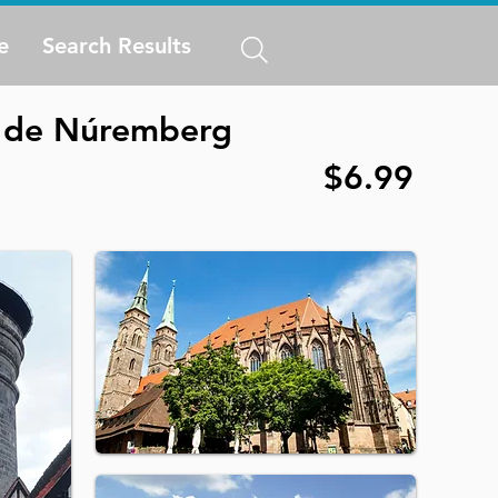
e
Search Results
o de Núremberg
$6.99