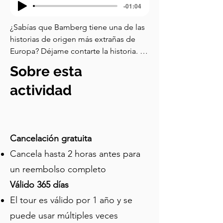
-01:04
¿Sabías que Bamberg tiene una de las 
historias de origen más extrañas de 
Europa? Déjame contarte la historia. 
Hace mil años, un rey alemán llamado 
Sobre esta
Enrique se enamoró de una colina en 
Baviera. Sí, lo escuchaste bien. No de 
actividad
una mujer, sino de una colina. Enrique 
se había casado con Cunegunda, una 
noble luxemburguesa, y como regalo 
de bodas, le dio sus propiedades aquí 
Cancelación gratuita
en Bamberg. Ese regalo se llama la 
Cancela hasta 2 horas antes para
Morgengabe, el 'regalo de la mañana', 
un reembolso completo
que un esposo presenta a su esposa la 
mañana después de la noche de 
Válido 365 días
bodas. Era su seguridad financiera 
El tour es válido por 1 año y se
personal. Pero luego Enrique se 
puede usar múltiples veces
convirtió en rey, y más tarde en 