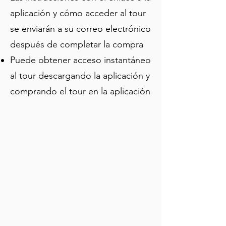
contando la historia de dos 
aplicación y cómo acceder al tour
comunidades que compartieron una 
se enviarán a su correo electrónico
ciudad pero nunca dejaron de pelear 
después de completar la compra
por ella. Comienza en cualquier 
momento, detente para disfrutar de 
Puede obtener acceso instantáneo
una cerveza ahumada y sigue a tu 
al tour descargando la aplicación y
propio ritmo.
comprando el tour en la aplicación