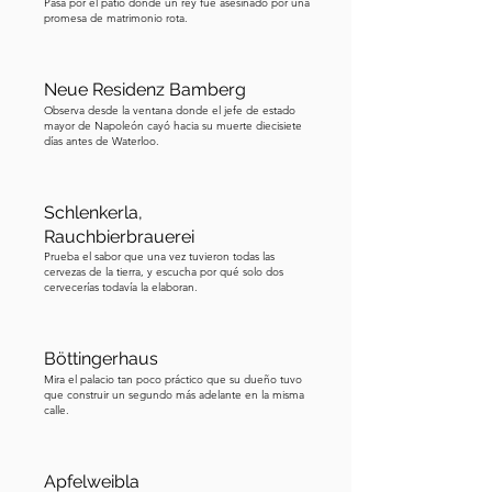
Pasa por el patio donde un rey fue asesinado por una
protegiendo más de mil trescientos 
promesa de matrimonio rota.
edificios listados en tres distritos 
históricos. Ahora, sigue el mapa y 
Neue Residenz Bamberg
reproduce la siguiente parada una vez 
Observa desde la ventana donde el jefe de estado
que llegues allí.
mayor de Napoleón cayó hacia su muerte diecisiete
días antes de Waterloo.
Schlenkerla,
Rauchbierbrauerei
Prueba el sabor que una vez tuvieron todas las
cervezas de la tierra, y escucha por qué solo dos
cervecerías todavía la elaboran.
Böttingerhaus
Mira el palacio tan poco práctico que su dueño tuvo
que construir un segundo más adelante en la misma
calle.
Apfelweibla