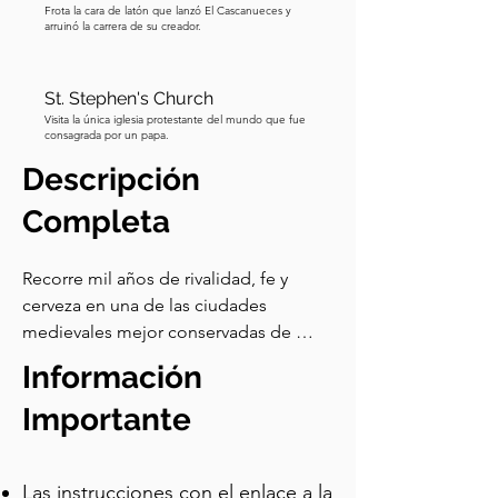
Frota la cara de latón que lanzó El Cascanueces y
arruinó la carrera de su creador.
St. Stephen's Church
Visita la única iglesia protestante del mundo que fue
consagrada por un papa.
Descripción
Completa
Recorre mil años de rivalidad, fe y 
cerveza en una de las ciudades 
medievales mejor conservadas de 
Alemania. Este tour de audio 
Información
autoguiado por Bamberg cubre 20 
paradas a lo largo del casco antiguo, 
Importante
catalogado por la UNESCO, desde la 
isla fluvial de los comerciantes hasta la 
Las instrucciones con el enlace a la
colina de la catedral de los obispos, 