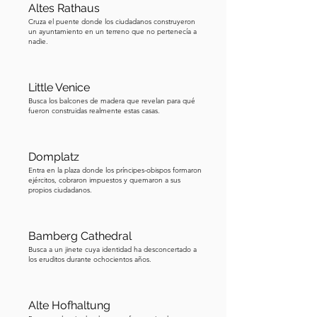
su muerte. Pero Bamberg no es solo la 
Altes Rathaus
historia de una pareja imperial santa. Es 
Cruza el puente donde los ciudadanos construyeron
un ayuntamiento en un terreno que no pertenecía a
realmente la historia de dos ciudades 
nadie.
forzadas a compartir un mismo lugar. 
Los obispos de Enrique gobernaban 
Little Venice
desde la colina, conocida como el 
Busca los balcones de madera que revelan para qué
Bergstadt. Debajo de ellos, en una isla 
fueron construidas realmente estas casas.
en el río, los comerciantes y artesanos 
construyeron su propio mundo, el 
Domplatz
Inselstadt. Estas dos comunidades 
Entra en la plaza donde los príncipes-obispos formaron
pasaron siglos en una lucha de poder, 
ejércitos, cobraron impuestos y quemaron a sus
y ese conflicto está inscrito en las 
propios ciudadanos.
calles, los edificios, e incluso en la 
ubicación del ayuntamiento, que se 
Bamberg Cathedral
asienta sobre un puente en el río 
Busca a un jinete cuya identidad ha desconcertado a
porque ninguno de los lados cedía 
los eruditos durante ochocientos años.
terreno. A finales del siglo XX, la 
UNESCO otorgó a todo esto el estatus 
Alte Hofhaltung
de Patrimonio de la Humanidad, 