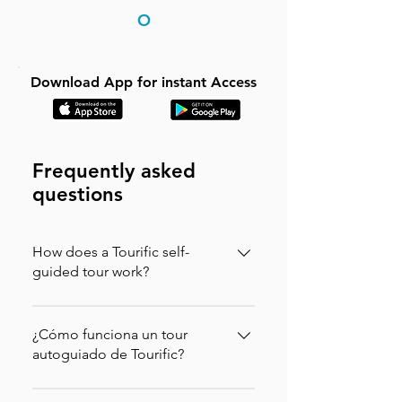
O
Download App for instant Access
Frequently asked
questions
How does a Tourific self-
guided tour work?
It is incredibly simple. You can buy your
tour directly on our website (in which
¿Cómo funciona un tour
case you will instantly receive an
autoguiado de Tourific?
activation code via email to enter in the
Es increíblemente sencillo. Puedes
app) or purchase it directly on the