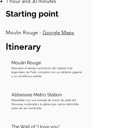
1 hour and 30 minutes
scripts and inscribed them onto six 
hundred and twelve enamelled lava 
Starting point
tiles, arranged across forty square 
metres of wall. Do you see those red 
splashes between the words? They 
Moulin Rouge -
Google Maps
represent pieces of a broken heart, 
symbolising a fragmented humanity 
Itinerary
that the wall is trying to put back 
together. Follow the map, which will 
Moulin Rouge
take you to a square where modern art 
Descubre el salvaje nacimiento del cabaret más
began.
legendario de París, completo con un elefante gigante
y un ventrílocuo estelar.
Abbesses Metro Station
Maravíllate con una entrada de metro de estilo Art
Nouveau reubicada y la iglesia que casi es demolida
antes de ser construida.
The Wall of "I love you"