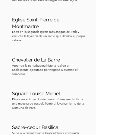
han trabajado bajo estrictas reglas durante siglos.
Eglise Saint-Pierre de
Montmartre
Entra en la segunda iglesia más antigua de París y
escucha la leyenda de un santo que llevaba su propia
cabeza.
Chevalier de La Barre
Aprende la perturbadora historia real de un
adolescente ejecutado por negarse a quitarse el
sombrero.
Square Louise Michel
Párate en el lugar donde comenzó una revolución y
una maestra de escuela lideró el levantamiento de la
Comuna de París.
Sacre-ceour Basilica
Sube a la deslumbrante basílica blanca construida