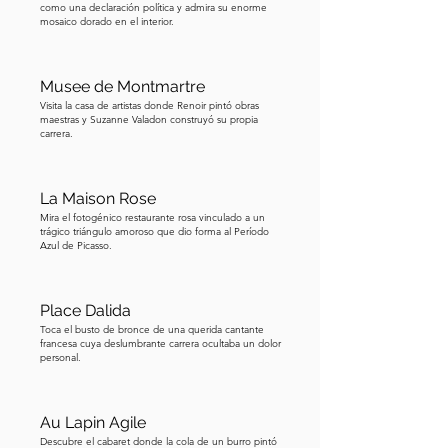
como una declaración política y admira su enorme
mosaico dorado en el interior.
Musee de Montmartre
Visita la casa de artistas donde Renoir pintó obras
maestras y Suzanne Valadon construyó su propia
carrera.
La Maison Rose
Mira el fotogénico restaurante rosa vinculado a un
trágico triángulo amoroso que dio forma al Período
Azul de Picasso.
Place Dalida
Toca el busto de bronce de una querida cantante
francesa cuya deslumbrante carrera ocultaba un dolor
personal.
Au Lapin Agile
Descubre el cabaret donde la cola de un burro pintó