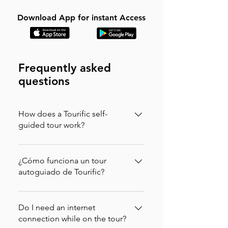
Download App for instant Access
Frequently asked
questions
How does a Tourific self-
guided tour work?
It is incredibly simple. You can buy your
tour directly on our website (in which
¿Cómo funciona un tour
case you will instantly receive an
autoguiado de Tourific?
activation code via email to enter in the
Es increíblemente sencillo. Puedes
app) or purchase it directly on the
comprar tu tour directamente en
Do I need an internet
Tourific app. Once purchased, the tour
nuestra página web (en ese caso
connection while on the tour?
automatically downloads to your