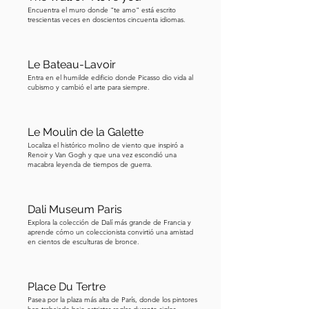
Encuentra el muro donde "te amo" está escrito
trescientas veces en doscientos cincuenta idiomas.
Le Bateau-Lavoir
Entra en el humilde edificio donde Picasso dio vida al
cubismo y cambió el arte para siempre.
Le Moulin de la Galette
Localiza el histórico molino de viento que inspiró a
Renoir y Van Gogh y que una vez escondió una
macabra leyenda de tiempos de guerra.
Dali Museum Paris
Explora la colección de Dalí más grande de Francia y
aprende cómo un coleccionista convirtió una amistad
en cientos de esculturas de bronce.
Place Du Tertre
Pasea por la plaza más alta de París, donde los pintores