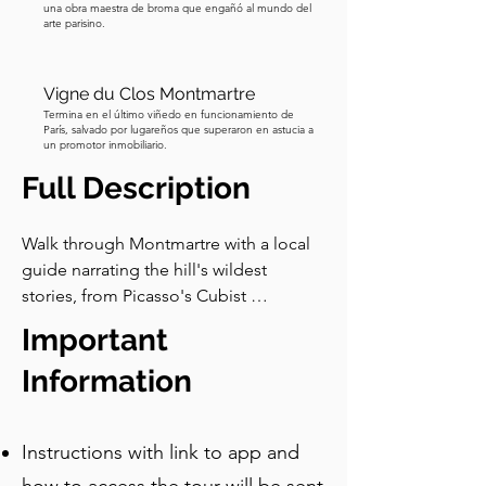
una obra maestra de broma que engañó al mundo del
arte parisino.
Vigne du Clos Montmartre
Termina en el último viñedo en funcionamiento de
París, salvado por lugareños que superaron en astucia a
un promotor inmobiliario.
Full Description
Walk through Montmartre with a local 
guide narrating the hill's wildest 
stories, from Picasso's Cubist 
breakthrough to a donkey that fooled 
Important
the Paris art world. Discover scandal, 
art, and revolution on every cobbled 
Information
street.
Instructions with link to app and