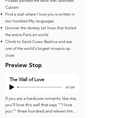
Picasso painted the work that launched
Cubism
Find a wall where I love you is written in
two hundred fifty languages
Uncover the donkey tail hoax that fooled
the entire Paris art world
Climb to Sacré Coeur Basilica and see
one of the world's largest mosaics up
close
Preview Stop
The Wall of Love
-01:04
If you are a hardcore romantic like me, 
you’ll love this wall that says ""I love 
you"" three hundred and eleven times, 
in two hundred and fifty languages. 