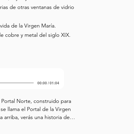
rias de otras ventanas de vidrio
vida de la Virgen María.
 cobre y metal del siglo XIX.
00:00 / 01:04
ortal Norte, construido para 
e llama el Portal de la Virgen 
a arriba, verás una historia de 
 la parte inferior izquierda. 
tendida en su lecho de muerte, 