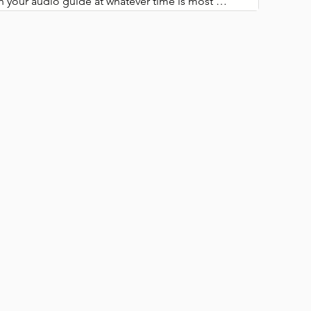
h your audio guide at whatever time is most 
r you.