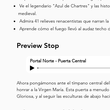
Ve el legendario "Azul de Chartres" y las histo
medieval.
Admira 41 relieves renacentistas que narran la 
Aprende cómo el fuego llevó al audaz techo de
Preview Stop
Portal Norte - Puerta Central
Ahora pongámonos ante el tímpano central del P
honrar a la Virgen María. Esta puerta a menudo s
Gloriosa, y al seguir las esculturas de abajo haci
dolor transformada en triunfo. Primero, mira hacia
Aquí está la Muerte de la Virgen. María yace ex