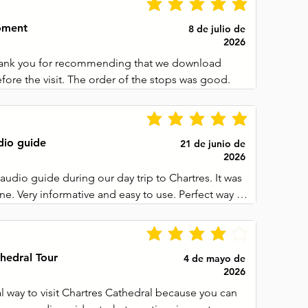
oment
8 de julio de
2026
hank you for recommending that we download 
fore the visit. The order of the stops was good.
dio guide
21 de junio de
2026
udio guide during our day trip to Chartres. It was 
one. Very informative and easy to use. Perfect way to 
he cathedral at your own pace. You can keep the 
 a year I think, which is helpful to revisit 
once you’re home.
hedral Tour
4 de mayo de
2026
cal way to visit Chartres Cathedral because you can 