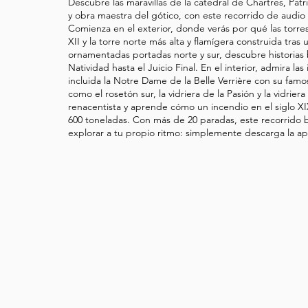
Descubre las maravillas de la catedral de Chartres, P
y obra maestra del gótico, con este recorrido de audio
Comienza en el exterior, donde verás por qué las torres 
XII y la torre norte más alta y flamígera construida tras 
ornamentadas portadas norte y sur, descubre historias 
Natividad hasta el Juicio Final. En el interior, admira la
incluida la Notre Dame de la Belle Verrière con su famo
como el rosetón sur, la vidriera de la Pasión y la vidrier
renacentista y aprende cómo un incendio en el siglo XI
600 toneladas. Con más de 20 paradas, este recorrido 
explorar a tu propio ritmo: simplemente descarga la apli