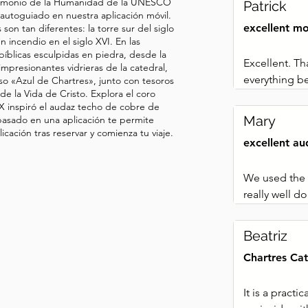
atrimonio de la Humanidad de la UNESCO
Patrick
 autoguiado en nuestra aplicación móvil.
excellent m
son tan diferentes: la torre sur del siglo
un incendio en el siglo XVI. En las
bíblicas esculpidas en piedra, desde la
Excellent. T
s impresionantes vidrieras de la catedral,
everything be
so «Azul de Chartres», junto con tesoros
a de la Vida de Cristo. Explora el coro
X inspiró el audaz techo de cobre de
Mary
basado en una aplicación te permite
cación tras reservar y comienza tu viaje.
excellent au
We used the a
really well d
learn about t
audio tour, for
Beatriz
information 
Chartres Cat
It is a practi