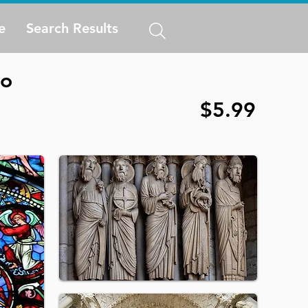
e
Search Results
io
$5.99