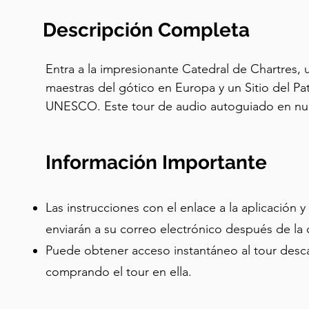
Descripción Completa
Entra a la impresionante Catedral de Chartres, 
maestras del gótico en Europa y un Sitio del Pa
UNESCO. Este tour de audio autoguiado en nuest
historia, leyendas e innovaciones de la catedral
Información Importante
Tu recorrido comienza afuera, donde aprenderás
tan diferentes: una es una simple aguja del siglo 
extravagante del siglo XVI. En los portales, descu
Las instrucciones con el enlace a la aplicación 
esculpidas en piedra, desde la Natividad hasta e
enviarán a su correo electrónico después de l
un libro de imágenes medieval. Dentro, explorará
Puede obtener acceso instantáneo al tour desca
de vitrales de la catedral: el Notre Dame de la B
comprando el tour en ella.
famoso "Azul de Chartres", la Ventana de la Pasi
Cristo, y los grandes Rosetones, cada uno brilla