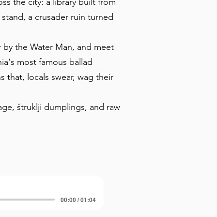
s the city: a library built from
stand, a crusader ruin turned
er by the Water Man, and meet
nia's most famous ballad
that, locals swear, wag their
age, štruklji dumplings, and raw
00:00 / 01:04