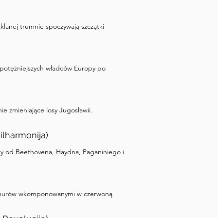
lanej trumnie spoczywają szczątki
ajpotężniejszych władców Europy po
e zmieniające losy Jugosławii.
ilharmonija)
isty od Beethovena, Haydna, Paganiniego i
ch murów wkomponowanymi w czerwoną