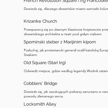
French Revolution Square (Trg Francoske
Dowiedz się, dlaczego słoweńskie miasto wzniosło kol
Krizanke Church
Przespaceruj się po dawnym klasztorze krzyżowców prze
słoweńskiego architekta w teatr pod gołym niebem.
Spominski steber z Marijinim kipom
Posłuchaj, jak protestancki generał ocalił katolicką E
Sisakiem.
Old Square (Stari trg)
Odwiedź miejsce, gdzie według legendy Wodnik zatańcz
Cobblers' Bridge
Dowiedz się, jak oszukujących piekarzy zanurzano w rze
powodu złamanego serca.
Locksmith Alley