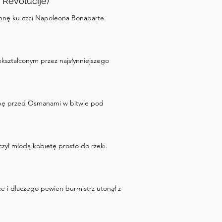
 Revolucije)
umnę ku czci Napoleona Bonaparte.
kształconym przez najsłynniejszego
uropę przed Osmanami w bitwie pod
ył młodą kobietę prosto do rzeki.
ce i dlaczego pewien burmistrz utonął z