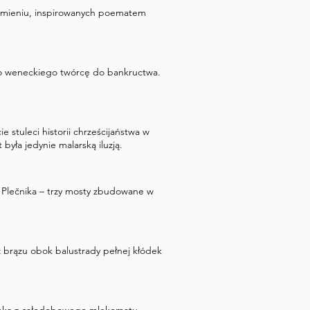
amieniu, inspirowanych poematem
o weneckiego twórcę do bankructwa.
 stuleci historii chrześcijaństwa w
 była jedynie malarską iluzją.
 Plečnika – trzy mosty zbudowane w
brązu obok balustrady pełnej kłódek