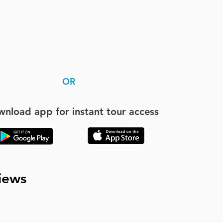
OR
nload app for instant tour access
iews