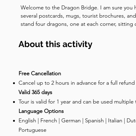
Welcome to the Dragon Bridge. I am sure you ha
several postcards, mugs, tourist brochures, and
stand four dragons, one at each corner, sitting o
teeth, with bronze wings spread wide. The bridge
hundred years ago, in honour of the fortieth yea
About this activity
Habsburg Emperor Franz Joseph. It was originall
his honour. But the city renamed it the Dragon 
and the new name stuck. Now, for the big ques
a Ljubljana bridge? And you can also see it on the
Free Cancellation
and local license plates. The reason is a legend
Cancel up to 2 hours in advance for a full refun
way. According to the old story, the Greek hero
Valid 365 days
quest for the Golden Fleece with his Argonauts, s
Tour is valid for 1 year and can be used multiple
the way to the marshes near here. There, at the s
Language Options
encountered and killed a fearsome dragon. The
English | French | German | Spanish | Italian | Dutc
symbol. Whether or not the Argonauts actually sai
Portuguese
mythology. But the legend was already being wr