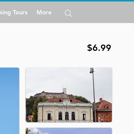
king Tours
More
$6.99