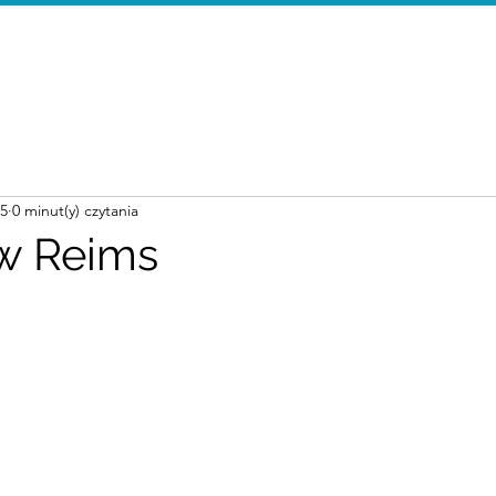
Home
Wal
25
0 minut(y) czytania
w Reims