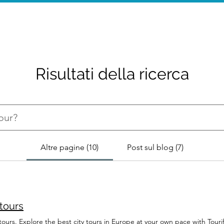
Home
Walking Tours
Mor
Risultati della ricerca
Altre pagine (10)
Post sul blog (7)
 tours
 tours. Explore the best city tours in Europe at your own pace with Touri