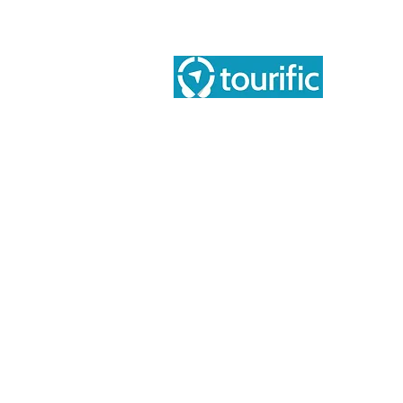
Inf
Tou
Chi
Tourific audio tours pvt LTD
Blo
Ter
Term