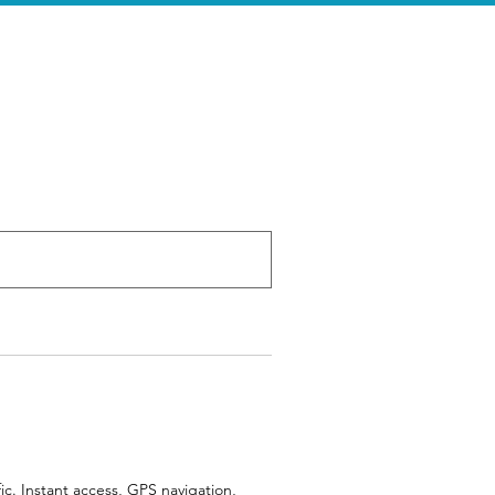
e
Search Results
fic. Instant access, GPS navigation,