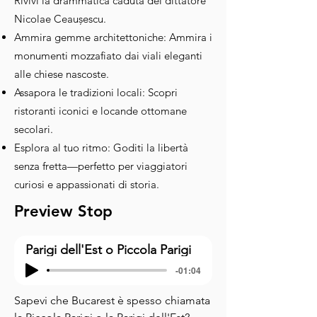
Rivivi la drammatica caduta del dittatore
Nicolae Ceaușescu.
Ammira gemme architettoniche: Ammira i
monumenti mozzafiato dai viali eleganti
alle chiese nascoste.
Assapora le tradizioni locali: Scopri
ristoranti iconici e locande ottomane
secolari.
Esplora al tuo ritmo: Goditi la libertà
senza fretta—perfetto per viaggiatori
curiosi e appassionati di storia.
Preview Stop
Parigi dell'Est o Piccola Parigi
-01:04
Sapevi che Bucarest è spesso chiamata 