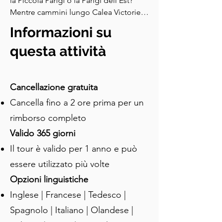
la Piccola Parigi o la Parigi dell'Est? 
Mentre cammini lungo Calea Victoriei, 
dai un'occhiata all'architettura e capirai 
Informazioni su
subito perché. Nel 
milleottocentocinquantanove, la 
questa attività
Moldavia e la Valacchia elessero lo 
stesso sovrano, Alexandru Ioan Cuza, 
unendosi in uno stato rumeno 
Cancellazione gratuita
nascente. Alla ricerca di un modello di 
Cancella fino a 2 ore prima per un
modernità, la Romania guardò alla 
rimborso completo
Francia per ispirazione. L'élite rumena 
parlava fluentemente francese, 
Valido 365 giorni
mandava i propri figli a studiare nelle 
Il tour è valido per 1 anno e può
scuole parigine e si immergeva nella 
essere utilizzato più volte
letteratura e nella filosofia francese. Il 
francese divenne la lingua della 
Opzioni linguistiche
diplomazia, della cultura e dell'alta 
Inglese | Francese | Tedesco |
società, tanto che la costituzione 
Spagnolo | Italiano | Olandese |
rumena del milleottocentosessantasei 