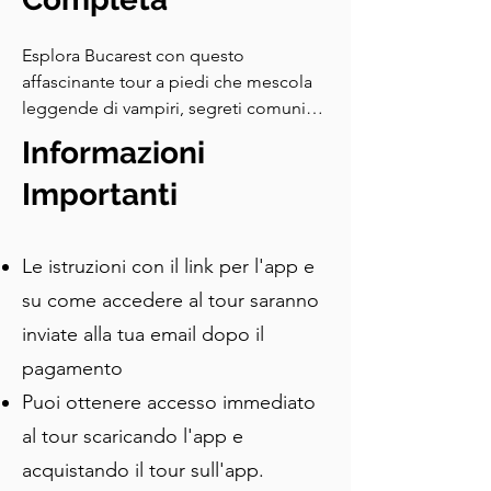
Esplora Bucarest con questo 
affascinante tour a piedi che mescola 
leggende di vampiri, segreti comunisti 
e storia sacra. Scopri come Vlad 
Informazioni
l'Impalatore, il Dracula della vita reale, 
fondò la città. Fermati a Piazza della 
Importanti
Rivoluzione, rivivendo la drammatica 
caduta del dittatore Nicolae 
Le istruzioni con il link per l'app e
Ceaușescu, e ammira come Bucarest 
sia sopravvissuta al suo regime 
su come accedere al tour saranno
oppressivo. Visita punti di riferimento 
inviate alla tua email dopo il
iconici come l'Ateneo Rumeno, 
pagamento
antiche chiese miracolosamente 
salvate dalla distruzione, e passeggia 
Puoi ottenere accesso immediato
lungo eleganti viali ispirati a Parigi. 
al tour scaricando l'app e
Ascolta storie intriganti di santi, 
acquistando il tour sull'app.
peccatori ed eroi—un viaggio 