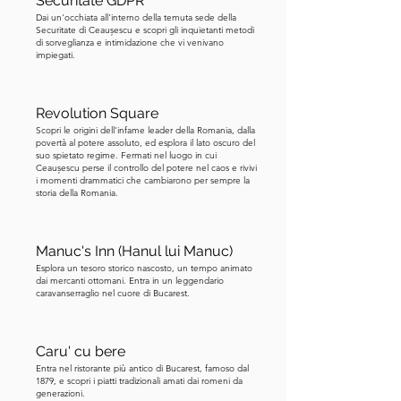
Securitate GDPR
ulteriormente la reputazione della città. 
Dai un'occhiata all'interno della temuta sede della
Securitate di Ceaușescu e scopri gli inquietanti metodi
A causa di questa influenza francese 
di sorveglianza e intimidazione che vi venivano
nell'architettura, nella cultura e nello 
impiegati.
stile di vita, Bucarest guadagnò il 
soprannome di Piccola Parigi o Parigi 
Revolution Square
dell'Est.
Scopri le origini dell'infame leader della Romania, dalla
povertà al potere assoluto, ed esplora il lato oscuro del
suo spietato regime. Fermati nel luogo in cui
Ceaușescu perse il controllo del potere nel caos e rivivi
i momenti drammatici che cambiarono per sempre la
storia della Romania.
Manuc's Inn (Hanul lui Manuc)
Esplora un tesoro storico nascosto, un tempo animato
dai mercanti ottomani. Entra in un leggendario
caravanserraglio nel cuore di Bucarest.
Caru' cu bere
Entra nel ristorante più antico di Bucarest, famoso dal
1879, e scopri i piatti tradizionali amati dai romeni da
generazioni.