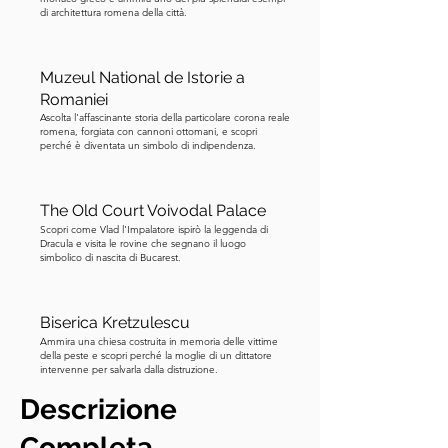
di architettura romena della città.
Muzeul National de Istorie a
Romaniei
Ascolta l'affascinante storia della particolare corona reale
romena, forgiata con cannoni ottomani, e scopri
perché è diventata un simbolo di indipendenza.
The Old Court Voivodal Palace
Scopri come Vlad l'Impalatore ispirò la leggenda di
Dracula e visita le rovine che segnano il luogo
simbolico di nascita di Bucarest.
Biserica Kretzulescu
Ammira una chiesa costruita in memoria delle vittime
della peste e scopri perché la moglie di un dittatore
intervenne per salvarla dalla distruzione.
Descrizione
Completa