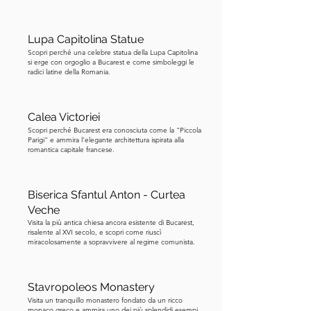
Lupa Capitolina Statue
Scopri perché una celebre statua della Lupa Capitolina
si erge con orgoglio a Bucarest e come simboleggi le
radici latine della Romania.
Calea Victoriei
Scopri perché Bucarest era conosciuta come la "Piccola
Parigi" e ammira l'elegante architettura ispirata alla
romantica capitale francese.
Biserica Sfantul Anton - Curtea
Veche
Visita la più antica chiesa ancora esistente di Bucarest,
risalente al XVI secolo, e scopri come riuscì
miracolosamente a sopravvivere al regime comunista.
Stavropoleos Monastery
Visita un tranquillo monastero fondato da un ricco
monaco greco e ammira uno dei più splendidi esempi