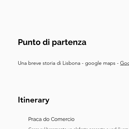
avermi accompagnato in questo tour a piedi! S
l'esplorazione della ricca storia e della vibrante 
soggiorno a Lisbona e spero di vederti di nuovo
Punto di partenza
Una breve storia di Lisbona - google maps -
Goo
Itinerary
Praca do Comercio