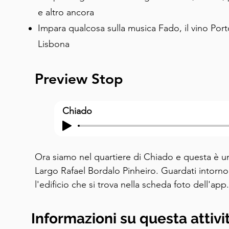
e altro ancora
Impara qualcosa sulla musica Fado, il vino Porto e
Lisbona
Preview Stop
Chiado
Ora siamo nel quartiere di Chiado e questa è una
Largo Rafael Bordalo Pinheiro. Guardati intorno e
l'edificio che si trova nella scheda foto dell'app
piastrellati più fotografati di Lisbona ed è facile 
piastrellati sono un'altra caratteristica distintiva 
Informazioni su questa attivi
di queste piastrelle risale al tredicesimo secolo