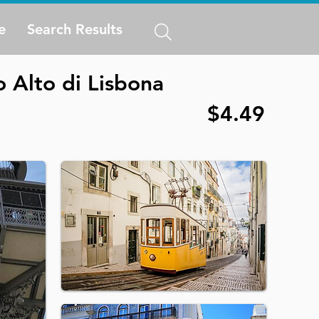
e
Search Results
o Alto di Lisbona
$4.49