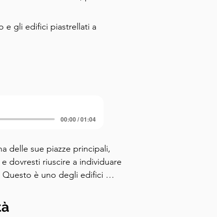
 gli edifici piastrellati a
00:00 / 01:04
 delle sue piazze principali, 
 dovresti riuscire a individuare 
. Questo è uno degli edifici 
capire perché. Gli edifici 
del fascino della città. La storia 
tà
, quando i Mori introdussero 