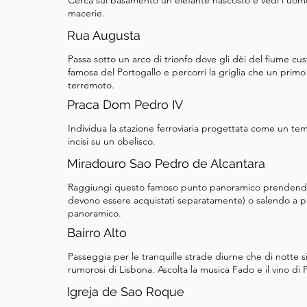
Cerca sul basamento un elefante nascosto e vedi l'uomo 
macerie.
Rua Augusta
Passa sotto un arco di trionfo dove gli dèi del fiume cus
famosa del Portogallo e percorri la griglia che un primo 
terremoto.
Praca Dom Pedro IV
Individua la stazione ferroviaria progettata come un tem
incisi su un obelisco.
Miradouro Sao Pedro de Alcantara
Raggiungi questo famoso punto panoramico prendendo la 
devono essere acquistati separatamente) o salendo a p
panoramico.
Bairro Alto
Passeggia per le tranquille strade diurne che di notte s
rumorosi di Lisbona. Ascolta la musica Fado e il vino di 
Igreja de Sao Roque