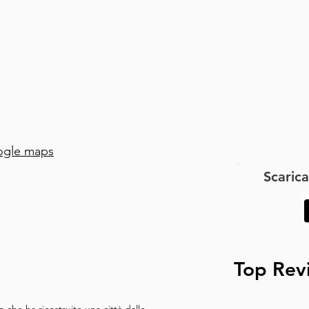
pero che tu abbia apprezzato 
cultura della città. Buon 
 in un altro tour. Buon viaggio!
gle maps
Scarica
Top Rev