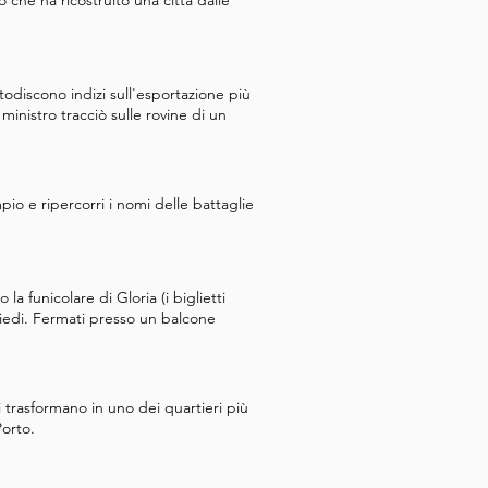
che ha ricostruito una città dalle
todiscono indizi sull'esportazione più
ministro tracciò sulle rovine di un
pio e ripercorri i nomi delle battaglie
funicolare di Gloria (i biglietti
iedi. Fermati presso un balcone
i trasformano in uno dei quartieri più
Porto.