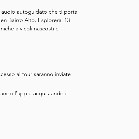
audio autoguidato che ti porta 
ien Bairro Alto. Esplorerai 13 
niche a vicoli nascosti e 
a locale con approfondimenti 
 pavimenti in mosaico. Questo 
tori alle prime armi che vogliono 
accesso al tour saranno inviate
cando l'app e acquistando il