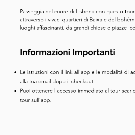
Passeggia nel cuore di Lisbona con questo tour 
attraverso i vivaci quartieri di Baixa e del bohém
luoghi affascinanti, da grandi chiese e piazze ico
stazioni ferroviarie storiche. Assapora la cultur
sulla musica Fado, il vino Porto e i tradizionali
Informazioni Importanti
tour è perfetto per i viaggiatori curiosi e i visita
vivere Lisbona al proprio ritmo.
Le istruzioni con il link all'app e le modalità di 
alla tua email dopo il checkout
Puoi ottenere l'accesso immediato al tour scari
tour sull'app.