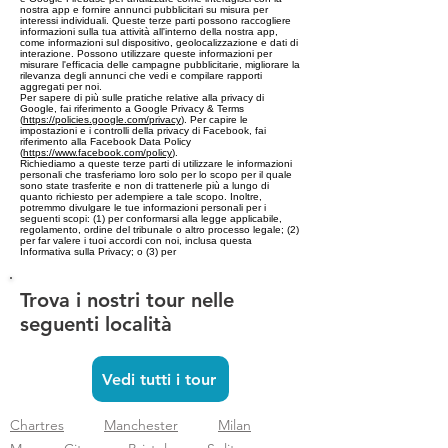
nostra app e fornire annunci pubblicitari su misura per
interessi individuali. Queste terze parti possono raccogliere
informazioni sulla tua attività all'interno della nostra app,
come informazioni sul dispositivo, geolocalizzazione e dati di
interazione. Possono utilizzare queste informazioni per
misurare l'efficacia delle campagne pubblicitarie, migliorare la
rilevanza degli annunci che vedi e compilare rapporti
aggregati per noi.
Per sapere di più sulle pratiche relative alla privacy di
Google, fai riferimento a Google Privacy & Terms
(
https://policies.google.com/privacy
). Per capire le
impostazioni e i controlli della privacy di Facebook, fai
riferimento alla Facebook Data Policy
(
https://www.facebook.com/policy
).
Richiediamo a queste terze parti di utilizzare le informazioni
personali che trasferiamo loro solo per lo scopo per il quale
sono state trasferite e non di trattenerle più a lungo di
quanto richiesto per adempiere a tale scopo. Inoltre,
potremmo divulgare le tue informazioni personali per i
seguenti scopi: (1) per conformarsi alla legge applicabile,
regolamento, ordine del tribunale o altro processo legale; (2)
per far valere i tuoi accordi con noi, inclusa questa
Informativa sulla Privacy; o (3) per
Trova i nostri tour nelle
seguenti località
Vedi tutti i tour
Chartres
Manchester
Milan