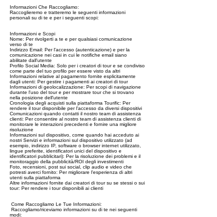
Informazioni Che Raccogliamo:
Raccoglieremo e tratteremo le seguenti informazioni
personali su di te e per i seguenti scopi:
Informazioni e Scopi
Nome: Per rivolgerti a te e per qualsiasi comunicazione
verso di te
Indirizzo Email: Per l'accesso (autenticazione) e per la
comunicazione nei casi in cui le notifiche email siano
abilitate dall'utente
Profilo Social Media: Solo per i creatori di tour e se condiviso
come parte del tuo profilo per essere visto da altri
Informazioni relative al pagamento fornite esplicitamente
dagli utenti: Per gestire i pagamenti ai creatori di tour
Informazioni di geolocalizzazione: Per scopi di navigazione
durante l'uso del tour e per mostrare tour che si trovano
nella posizione dell'utente
Cronologia degli acquisti sulla piattaforma Tourific: Per
rendere il tour disponibile per l'accesso da diversi dispositivi
Comunicazioni quando contatti il nostro team di assistenza
clienti: Per consentire al nostro team di assistenza clienti di
monitorare le interazioni precedenti e fornire una migliore
risoluzione
Informazioni sul dispositivo, come quando hai acceduto ai
nostri Servizi e informazioni sul dispositivo utilizzato (ad
esempio, indirizzo IP, software o browser internet utilizzato,
lingue preferite, identificatori unici del dispositivo e
identificatori pubblicitari): Per la risoluzione dei problemi e il
monitoraggio della pubblicità/ROI degli investimenti
Foto, recensioni, post sui social, clip audio e video che
potresti averci fornito: Per migliorare l'esperienza di altri
utenti sulla piattaforma
Altre informazioni fornite dai creatori di tour su se stessi o sui
tour: Per rendere i tour disponibili ai clienti
Come Raccogliamo Le Tue Informazioni:
Raccogliamo/riceviamo informazioni su di te nei seguenti
modi: