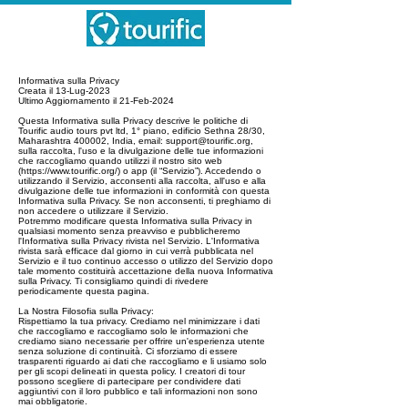
Informativa sulla Privacy
Creata il 13-Lug-2023
Ultimo Aggiornamento il 21-Feb-2024
Questa Informativa sulla Privacy descrive le politiche di
Tourific audio tours pvt ltd, 1° piano, edificio Sethna 28/30,
Maharashtra 400002, India, email:
support@tourific.org
,
sulla raccolta, l'uso e la divulgazione delle tue informazioni
che raccogliamo quando utilizzi il nostro sito web
(
https://www.tourific.org/)
o app (il “Servizio”). Accedendo o
utilizzando il Servizio, acconsenti alla raccolta, all'uso e alla
divulgazione delle tue informazioni in conformità con questa
Informativa sulla Privacy. Se non acconsenti, ti preghiamo di
non accedere o utilizzare il Servizio.
Potremmo modificare questa Informativa sulla Privacy in
qualsiasi momento senza preavviso e pubblicheremo
l'Informativa sulla Privacy rivista nel Servizio. L'Informativa
rivista sarà efficace dal giorno in cui verrà pubblicata nel
Servizio e il tuo continuo accesso o utilizzo del Servizio dopo
tale momento costituirà accettazione della nuova Informativa
sulla Privacy. Ti consigliamo quindi di rivedere
periodicamente questa pagina.
La Nostra Filosofia sulla Privacy:
Rispettiamo la tua privacy. Crediamo nel minimizzare i dati
che raccogliamo e raccogliamo solo le informazioni che
crediamo siano necessarie per offrire un'esperienza utente
senza soluzione di continuità. Ci sforziamo di essere
trasparenti riguardo ai dati che raccogliamo e li usiamo solo
per gli scopi delineati in questa policy. I creatori di tour
possono scegliere di partecipare per condividere dati
aggiuntivi con il loro pubblico e tali informazioni non sono
mai obbligatorie.