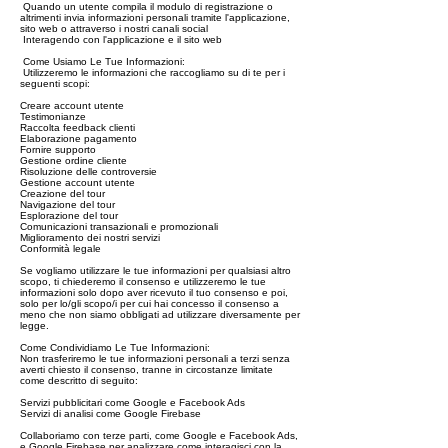
Quando un utente compila il modulo di registrazione o
altrimenti invia informazioni personali tramite l'applicazione,
sito web o attraverso i nostri canali social
Interagendo con l'applicazione e il sito web
Come Usiamo Le Tue Informazioni:
Utilizzeremo le informazioni che raccogliamo su di te per i
seguenti scopi:
Creare account utente
Testimonianze
Raccolta feedback clienti
Elaborazione pagamento
Fornire supporto
Gestione ordine cliente
Risoluzione delle controversie
Gestione account utente
Creazione del tour
Navigazione del tour
Esplorazione del tour
Comunicazioni transazionali e promozionali
Miglioramento dei nostri servizi
Conformità legale
Se vogliamo utilizzare le tue informazioni per qualsiasi altro
scopo, ti chiederemo il consenso e utilizzeremo le tue
informazioni solo dopo aver ricevuto il tuo consenso e poi,
solo per lo/gli scopo/i per cui hai concesso il consenso a
meno che non siamo obbligati ad utilizzare diversamente per
legge.
Come Condividiamo Le Tue Informazioni:
Non trasferiremo le tue informazioni personali a terzi senza
averti chiesto il consenso, tranne in circostanze limitate
come descritto di seguito:
Servizi pubblicitari come Google e Facebook Ads
Servizi di analisi come Google Firebase
Collaboriamo con terze parti, come Google e Facebook Ads,
e Google Firebase per analizzare come interagisci con la