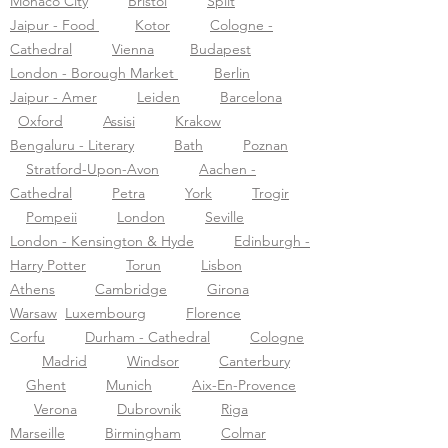
Monaco City
Bristol
Split
Jaipur - Food
Kotor
Cologne -
Cathedral
Vienna
Budapest
London - Borough Market
Berlin
Jaipur - Amer
Leiden
Barcelona
Oxford
Assisi
Krakow
Bengaluru - Literary
Bath
Poznan
Stratford-Upon-Avon
Aachen -
Cathedral
Petra
York
Trogir
Pompeii
London
Seville
London - Kensington & Hyde
Edinburgh -
Harry Potter
Torun
Lisbon
Athens
Cambridge
Girona
Warsaw
Luxembourg
Florence
Corfu
Durham - Cathedral
Cologne
Madrid
Windsor
Canterbury
Ghent
Munich
Aix-En-Provence
Verona
Dubrovnik
Riga
Marseille
Birmingham
Colmar