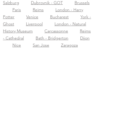
Salzburg
Dubrovnik - GOT
Brussels
Paris
Reims
London - Harry
Potter
Venice
Bucharest
York -
Ghost
Liverpool
London - Natural
History Museum
Carcassonne
Reims
- Cathedral
Bath - Bridgerton
Dijon
Nice
San Jose
Zaragoza
Reykjavik
Rome
Prague
Edinburgh
Vilnius
Tallinn
Bengaluru - Basavanagudi
Wroclaw
Amsterdam
Tirana
The Hague
Rouen
Bourges Cathedral
Tbilisi
Gdansk
Bourges - Historical Walk
Strasbourg -
Cathedral
Strasbourg City
Amiens
Montpellier
Sens Cathedral
Sarajevo
Jaipur-city