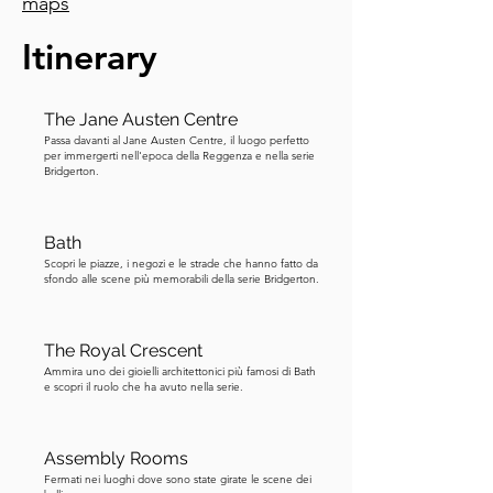
maps
alcune informazioni cruciali a Madame 
Delacroix. Riguardava Nigel 
Itinerary
Berbrooke, il pretendente scandaloso. 
Lady Bridgerton si assicurò che la 
parola sul suo figlio illegittimo si 
The Jane Austen Centre
diffondesse abbastanza da salvare 
Passa davanti al Jane Austen Centre, il luogo perfetto
per immergerti nell'epoca della Reggenza e nella serie
Daphne dal sposarlo. Abiti e segreti—
Bridgerton.
tutto fa parte del tessuto del ton. 
Parlando di tessuti e costumi, sapevate 
Bath
che sono stati progettati più di 
Scopri le piazze, i negozi e le strade che hanno fatto da
settemila e cinquecento pezzi di 
sfondo alle scene più memorabili della serie Bridgerton.
costume solo per la prima stagione 
dello show? La protagonista Daphne 
The Royal Crescent
Bridgerton, interpretata da Phoebe 
Ammira uno dei gioielli architettonici più famosi di Bath
Dynevor, ha avuto la strabiliante cifra di 
e scopri il ruolo che ha avuto nella serie.
centocinquantaquattro cambi di 
costume. Potreste aver notato che la 
Assembly Rooms
moda in Bridgerton è 
Fermati nei luoghi dove sono state girate le scene dei
un'interpretazione di ciò che la gente 