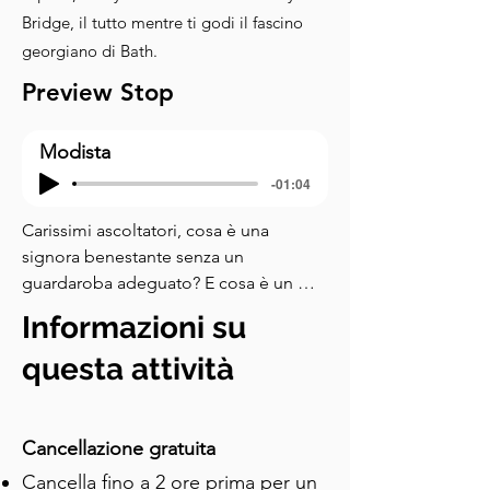
Bridge, il tutto mentre ti godi il fascino
georgiano di Bath.
Preview Stop
Modista
-01:04
Carissimi ascoltatori, cosa è una 
signora benestante senza un 
guardaroba adeguato? E cosa è un 
guardaroba senza una visita alla 
Informazioni su
migliore modista della città? Oh sì, la 
sarta del ton, Madame Delacroix, 
questa attività
conosce più delle ultime tendenze in 
seta e raso. I fili che tesse non sono 
semplicemente stoffa, ma racconti 
Cancellazione gratuita
delle vite scandalose dell'élite 
Cancella fino a 2 ore prima per un