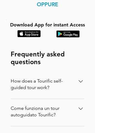
OPPURE
Download App for instant Access
Frequently asked
questions
How does a Tourific self-
guided tour work?
It is incredibly simple. You can buy your
tour directly on our website (in which
Come funziona un tour
case you will instantly receive an
autoguidato Tourific?
activation code via email to enter in the
È incredibilmente semplice. Puoi
app) or purchase it directly on the