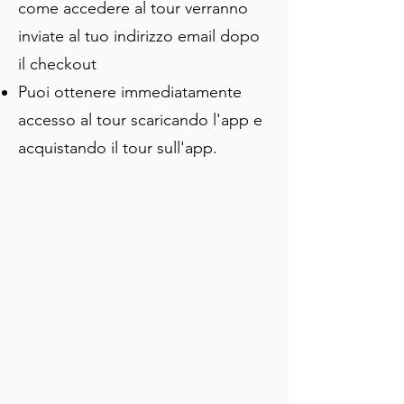
mentre vaghi per una delle cittadine 
come accedere al tour verranno
costiere meglio conservate d'Europa. 
inviate al tuo indirizzo email dopo
Vai al tuo ritmo, metti in pausa dove 
il checkout
preferisci e goditi il commento che ti 
racconta tutte le storie e le leggende 
Puoi ottenere immediatamente
locali a Trogir. Questo tour è ideale per 
accesso al tour scaricando l'app e
i visitatori che vengono per la prima 
acquistando il tour sull'app.
volta e che vogliono vedere i punti 
salienti della città vecchia.