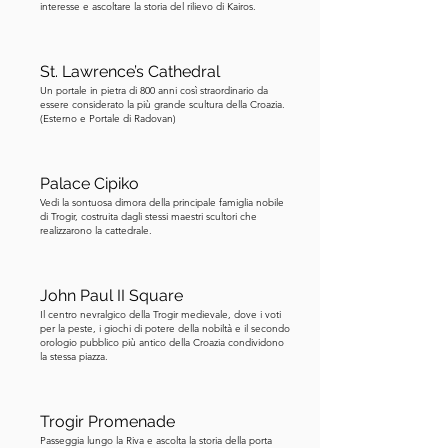
interesse e ascoltare la storia del rilievo di Kairos.
XV secolo come parte della Cappella 
di San Sebastiano. Perché San 
Sebastiano? Tradizionalmente veniva 
St. Lawrence’s Cathedral
invocato come protettore contro le 
Un portale in pietra di 800 anni così straordinario da
essere considerato la più grande scultura della Croazia.
pestilenze, che periodicamente 
(Esterno e Portale di Radovan)
devastavano le città europee. 
Documenti mostrano che Traù soffrì 
Palace Cipiko
molto per un'epidemia intorno a 
Vedi la sontuosa dimora della principale famiglia nobile
questo periodo. Questa cappella, 
di Trogir, costruita dagli stessi maestri scultori che
finanziata dal consiglio comunale, fu 
realizzarono la cattedrale.
costruita come offerta votiva, una 
richiesta di protezione divina contro 
John Paul II Square
future epidemie e un ringraziamento 
Il centro nevralgico della Trogir medievale, dove i voti
per la liberazione dall'epidemia che 
per la peste, i giochi di potere della nobiltà e il secondo
orologio pubblico più antico della Croazia condividono
colpì. Puoi vedere la sua statua 
la stessa piazza.
incastonata nel muro della torre sotto il 
quadrante. Il grande quadrante stesso 
Trogir Promenade
è piuttosto impressionante, non è 
Passeggia lungo la Riva e ascolta la storia della porta