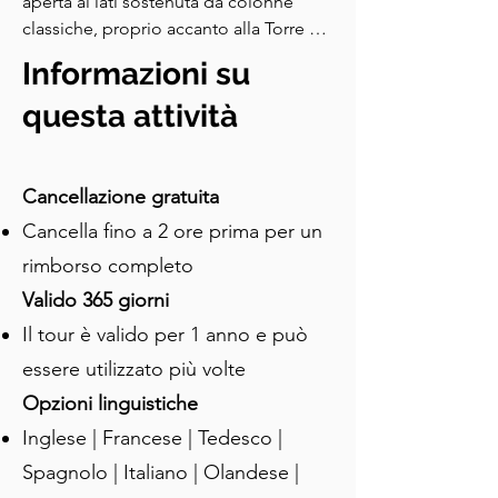
aperta ai lati sostenuta da colonne 
classiche, proprio accanto alla Torre 
dell'Orologio svettante. Questa è la 
Informazioni su
Loggia della Città. Pensala come una 
combinazione di aula di tribunale 
questa attività
all'aperto, luogo di incontro pubblico 
e galleria ufficiale. Tali Logge erano 
comuni durante l'era veneziana. Sotto 
Cancellazione gratuita
questo tetto, si svolgevano importanti 
Cancella fino a 2 ore prima per un
riunioni pubbliche. Si firmavano 
rimborso completo
contratti, si leggevano ad alta voce 
decreti ufficiali e, forse più importante 
Valido 365 giorni
di tutto, si amministrava la giustizia. Il 
Il tour è valido per 1 anno e può
Duca, o il suo rappresentante, 
essere utilizzato più volte
presiedeva i processi qui. Osserva da 
vicino la struttura della Loggia. Le sue 
Opzioni linguistiche
colonne sono in realtà scolpite da 
Inglese | Francese | Tedesco |
antiche rovine e puoi vedere i ruvidi 
Spagnolo | Italiano | Olandese |
capitelli corinzi riutilizzati da scavi 