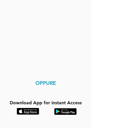
Il tour termina alle finestre luminose 
della Dormizione, Assunzione e 
Incoronazione della Vergine, un 
viaggio commovente dall'addio 
terreno all'incoronazione celeste.

Perfetto per i visitatori per la prima 
volta e per gli amanti della storia, 
questo tour autoguidato rivela i 
dettagli che la maggior parte dei 
viaggiatori si perde e porta la 
Cattedrale di Amiens alla vita in un 
OPPURE
modo accessibile, coinvolgente e 
indimenticabile.
Download App for instant Access