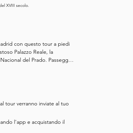
del XVIII secolo.
Madrid con questo tour a piedi 
toso Palazzo Reale, la 
Nacional del Prado. Passeggia 
erta del Sol, e sperimenta la 
cantevole Palazzo di Cristallo. 
fermate al Mercato di San 
 il tuo viaggio con dolci 
 Questo tour offre 
al tour verranno inviate al tuo
 e gastronomia nella vibrante 
cando l'app e acquistando il