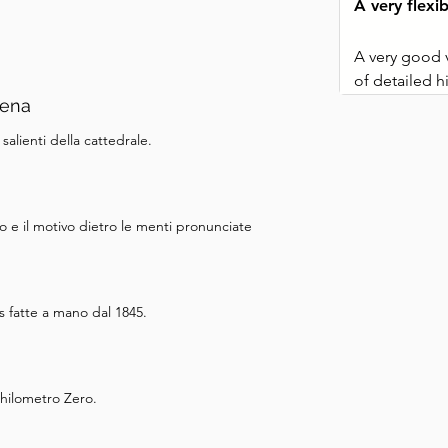
A very flexib
se sopravvissuto, i discendenti 
o oggi! La statua fu inaugurata 
A very good vi
ersario della morte 
of detailed hi
utto, e ci vediamo alla nostra 
dena
would not nor
salienti della cattedrale.
co e il motivo dietro le menti pronunciate
s fatte a mano dal 1845.
Chilometro Zero.