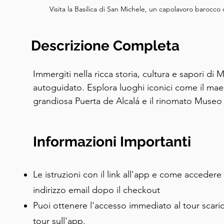
Visita la Basilica di San Michele, un capolavoro barocco 
Descrizione Completa
Immergiti nella ricca storia, cultura e sapori di 
autoguidato. Esplora luoghi iconici come il maes
grandiosa Puerta de Alcalá e il rinomato Museo 
attraverso piazze animate come Plaza Mayor e Pu
bellezza serena del Parco del Retiro e del suo in
Informazioni Importanti
Concediti il patrimonio culinario di Madrid con 
Miguel e al storico Restaurante Botín, e concludi
prelibatezze alla famosa Chocolatería San Ginés.
Le istruzioni con il link all'app e come accedere 
un'indimenticabile fusione di storia, architettura
indirizzo email dopo il checkout
capitale della Spagna.
Puoi ottenere l'accesso immediato al tour scari
tour sull'app.