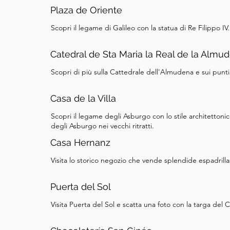
Plaza de Oriente
disastro. Gli storici ipotizzano che se Álvaro fos
dell'Inghilterra potrebbero aver parlato spagnol
Scopri il legame di Galileo con la statua di Re Filippo IV.
nel 1891 per commemorare il trecentesimo anniv
dell'ammiraglio. Guardatevi intorno e godetevi t
Catedral de Sta Maria la Real de la Almu
prossima tappa.
Scopri di più sulla Cattedrale dell'Almudena e sui punti 
Casa de la Villa
Scopri il legame degli Asburgo con lo stile architettoni
degli Asburgo nei vecchi ritratti.
Casa Hernanz
Visita lo storico negozio che vende splendide espadrilla
Puerta del Sol
Visita Puerta del Sol e scatta una foto con la targa del 