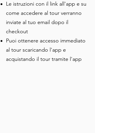
Le istruzioni con il link all'app e su
di Treviri è quella di imperi costruiti, 
smantellati e sepolti — poi riscoperti 
come accedere al tour verranno
nei modi più strani. Questo tour segue 
inviate al tuo email dopo il
quindici tappe nel compatto centro 
checkout
storico, collegando i punti tra le 
persone che hanno plasmato questa 
Puoi ottenere accesso immediato
città e i monumenti che hanno lasciato 
al tour scaricando l'app e
dietro di sé.
acquistando il tour tramite l'app