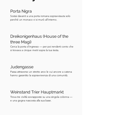
era una grande campagna militare 
lanciata dai cristiani dell'Europa 
Porta Nigra
occidentale per catturare 
Sostai davanti a una porta romana sopravvissuta solo
Gerusalemme e altri siti sacri sotto 
perché un monaco vi si murò all'interno.
controllo musulmano. Mentre gruppi 
di crociati attraversavano l'Europa, un 
Dreikonigenhaus (House of the
predicatore noto come Pietro l'Eremita 
three Magi)
arrivò alle porte di Treviri. Ispirò un 
Cerca la porta d'ingresso — per poi renderti conto che
si trovava a cinque metri sopra la tua testa.
grande fervore religioso tra le folle, 
incoraggiando le persone a unirsi alla 
Crociata. Ma questa atmosfera intensa 
Judengasse
portò anche alla violenza. Il primo 
Passa attraverso un stretto arco le cui ancore a catena
giorno della festa ebraica di Pasqua, le 
hanno garantito la sopravvivenza di una comunità.
comunità ebraiche di Treviri divennero 
bersagli di attacco. Potresti chiederti — 
Weinstand Trier Hauptmarkt
perché furono colpiti quando la 
Trova tre civiltà sovrapposte su una singola colonna —
Crociata doveva svolgersi lontano nella 
e una gogna nascosta alla sua base.
Terra Santa? In quel periodo, molti 
crociati vedevano gli ebrei come 