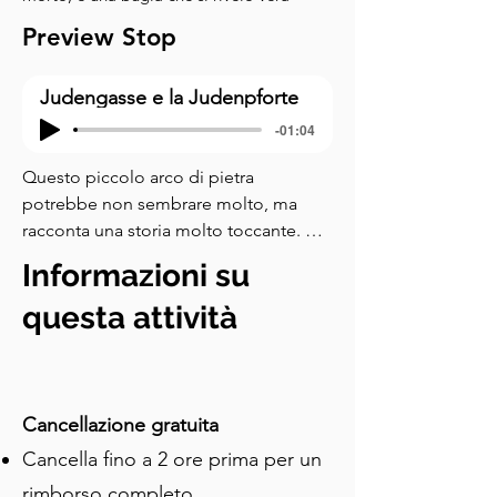
Preview Stop
Judengasse e la Judenpforte
-01:04
Questo piccolo arco di pietra 
potrebbe non sembrare molto, ma 
racconta una storia molto toccante. 
Osserva i lati dell'arco. Vedrai i punti di 
Informazioni su
ancoraggio che trattenevano una 
catena e una sbarra del cancello. 
questa attività
Questa è la Kleine Judenpforte, la 
Porta Minore Ebraica, probabilmente 
costruita all'inizio del XIII secolo. Per 
secoli, questo arco segnava l'ingresso 
Cancellazione gratuita
al quartiere ebraico di Treviri. Alla 
Cancella fino a 2 ore prima per un
tappa precedente, hai visto la torre di 
rimborso completo
una famiglia benestante con la sua 