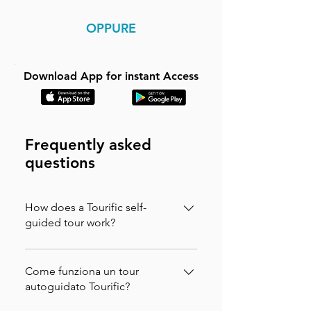
OPPURE
Download App for instant Access
Frequently asked
questions
How does a Tourific self-
guided tour work?
It is incredibly simple. You can buy your
tour directly on our website (in which
Come funziona un tour
case you will instantly receive an
autoguidato Tourific?
activation code via email to enter in the