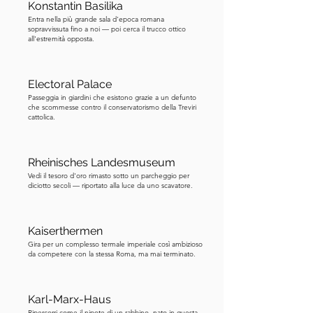
Konstantin Basilika
L'imperatore Enrico IV in seguito 
Entra nella più grande sala d'epoca romana
sopravvissuta fino a noi — poi cerca il trucco ottico
permise loro segretamente di tornare 
all'estremità opposta.
alla loro fede. Poi, quando la Peste 
Nera, una mortale epidemia, stava 
devastando l'Europa, i cittadini 
Electoral Palace
Passeggia in giardini che esistono grazie a un defunto
attaccarono nuovamente gli ebrei. 
che scommesse contro il conservatorismo della Treviri
Attaccarono i loro vicini ebrei, 
cattolica.
accusandoli di avvelenare i pozzi. 
L'arcivescovo si appropriò delle loro 
Rheinisches Landesmuseum
proprietà. Il colpo finale arrivò all'inizio 
Vedi il tesoro d'oro rimasto sotto un parcheggio per
del XV secolo, quando l'arcivescovo 
diciotto secoli — riportato alla luce da uno scavatore.
Otto von Ziegenhain espulse tutti gli 
ebrei non solo dalla città ma da tutta 
Kaiserthermen
l'arcidiocesi. Nessuna comunità 
Gira per un complesso termale imperiale così ambizioso
ebraica esistette più a Treviri per quasi 
da competere con la stessa Roma, ma mai terminato.
duecento anni. C'è un altro legame 
che vale la pena conoscere. Il vecchio 
Karl-Marx-Haus
cimitero ebraico fuori le mura della 
Ripercorri come il nipote di un rabbino, nato in questa