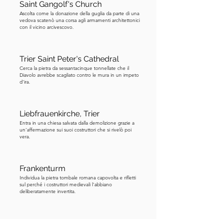
Saint Gangolf's Church
"nemici in casa". C'era la convinzione, 
Ascolta come la donazione della guglia da parte di una
radicata in fraintendimenti e pregiudizi 
vedova scatenò una corsa agli armamenti architettonici
con il vicino arcivescovo.
religiosi, che il popolo ebraico fosse 
responsabile della morte di Cristo. 
Insieme a ciò, vi erano anche tensioni 
Trier Saint Peter's Cathedral
economiche, poiché alcune famiglie 
Cerca la pietra da sessantacinque tonnellate che il
Diavolo avrebbe scagliato contro le mura in un impeto
ebree lavoravano come usurai — una 
d'ira.
professione spesso loro riservata e a 
volte malvista da altri. Per queste 
ragioni combinate — fervore religioso, 
Liebfrauenkirche, Trier
Entra in una chiesa salvata dalla demolizione grazie a
paura e gelosia economica — le 
un'affermazione sui suoi costruttori che si rivelò poi
comunità ebraiche in città come Treviri 
vera.
affrontarono violenza e persecuzioni. 
Così, la comunità ebraica di Treviri 
Frankenturm
fuggì a palazzo dell'arcivescovo per 
Individua la pietra tombale romana capovolta e rifletti
protezione. Ma sotto la pressione della 
sul perché i costruttori medievali l'abbiano
deliberatamente invertita.
folla, l'arcivescovo Engelberto 
costrinse gli ebrei rimasti a convertirsi, 
incluso il loro leader, il rabbino Micah. 