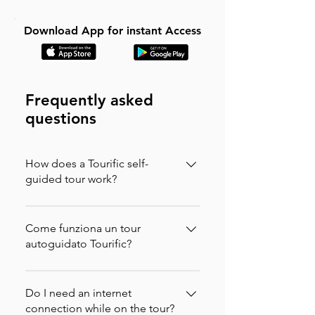
Download App for instant Access
Frequently asked
questions
How does a Tourific self-
guided tour work?
It is incredibly simple. You can buy your
tour directly on our website (in which
Come funziona un tour
case you will instantly receive an
autoguidato Tourific?
activation code via email to enter in the
È incredibilmente semplice. Puoi
app) or purchase it directly on the
acquistare il tuo tour direttamente sul
Do I need an internet
Tourific app. Once purchased, the tour
nostro sito web (in questo caso
connection while on the tour?
automatically downloads to your