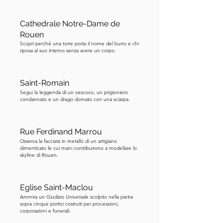
sui suoi seguaci. Accanto all'arco si 
trova la torre del campanile, che ospita 
Cathedrale Notre-Dame de
Rouen
sia l'orologio che le campane della 
Scopri perché una torre porta il nome del burro e chi
città. Una di queste campane suonava 
riposa al suo interno senza avere un corpo.
per annunciare il coprifuoco notturno, 
avvisando i residenti quando i cancelli 
della città sarebbero stati chiusi. Il 
Saint-Romain
Segui la leggenda di un vescovo, un prigioniero
Gros-Horloge ha sopravvissuto a 
condannato e un drago domato con una sciarpa.
rivoluzioni, bombardamenti e 
modernizzazione. Oggi, il meccanismo 
è elettrificato, ma segue ancora la 
Rue Ferdinand Marrou
stessa logica medievale di sempre. 
Osserva la facciata in metallo di un artigiano
dimenticato le cui mani contribuirono a modellare lo
Passa attraverso l'arco e poi voltati e 
skyline di Rouen.
guarda verso il bordo dell'arco. Vedrai 
lo stemma di Rouen. Ascolta la 
Eglise Saint-Maclou
prossima tappa mentre ti racconto di 
Ammira un Giudizio Universale scolpito nella pietra
più a riguardo.
sopra cinque portici costruiti per processioni,
corporazioni e funerali.