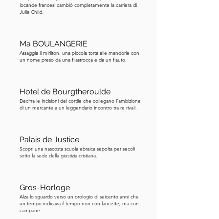
locande francesi cambiò completamente la carriera di
allegoriche: ogni giorno è 
Julia Child.
rappresentato da un dio o dea romano 
(ad esempio, una figura di Diana per 
lunedì, Marte per martedì, Mercurio 
Ma BOULANGERIE
per mercoledì, e così via). Ovviamente, 
Assaggia il mirliton, una piccola torta alle mandorle con
un nome preso da una filastrocca e da un flauto.
tutto questo era per impressionare – 
un orologio ordinario sarebbe bastato 
per indicare il tempo, ma questo segna 
Hotel de Bourgtheroulde
anche i cieli e sfoggia la mitologia per 
Decifra le incisioni del cortile che collegano l'ambizione
di un mercante a un leggendario incontro tra re rivali.
te! Ora passa sotto l'arco e guarda in 
alto verso il lato inferiore. Molte 
persone tralasciano questa parte. 
Palais de Justice
Direttamente sotto l'orologio, vedrai 
Scopri una nascosta scuola ebraica sepolta per secoli
sotto la sede della giustizia cristiana.
rilievi in pietra scolpiti. Al centro c'è un 
pastore che regge un bastone, 
circondato da pecore. Una pecora sta 
Gros-Horloge
vicino alla sua mano. Questa scena 
Alza lo sguardo verso un orologio di seicento anni che
un tempo indicava il tempo non con lancette, ma con
rappresenta il Buon Pastore, un 
campane.
simbolo cristiano di Cristo che veglia 