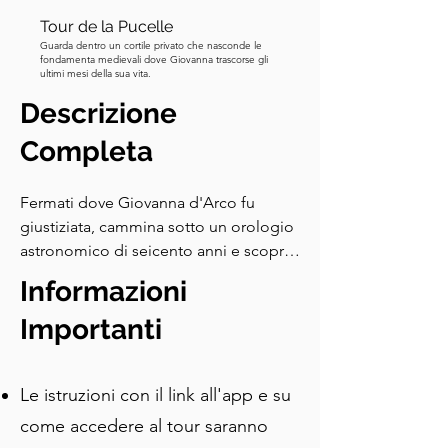
Tour de la Pucelle
Guarda dentro un cortile privato che nasconde le
fondamenta medievali dove Giovanna trascorse gli
ultimi mesi della sua vita.
Descrizione
Completa
Fermati dove Giovanna d'Arco fu 
giustiziata, cammina sotto un orologio 
astronomico di seicento anni e scopri il 
cimitero della peste nascosto dietro 
Informazioni
teschi scolpiti. Questa passeggiata 
autoguidata a Rouen va oltre le viste da 
Importanti
cartolina per rivelare i momenti di 
svolta della città.

Le istruzioni con il link all'app e su
Esplorerai la Cattedrale di Rouen e 
come accedere al tour saranno
Saint-Maclou, seguirai l'impronta di 