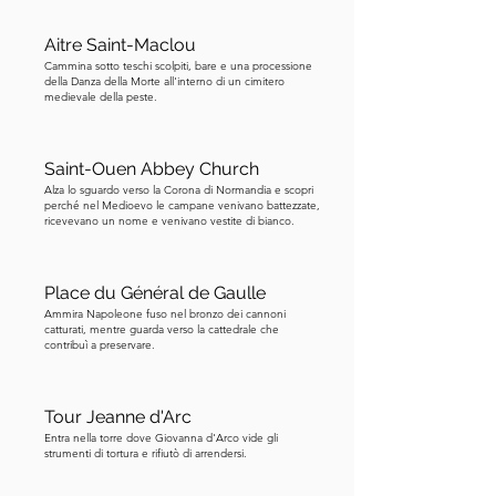
Aitre Saint-Maclou
Cammina sotto teschi scolpiti, bare e una processione
della Danza della Morte all'interno di un cimitero
medievale della peste.
Saint-Ouen Abbey Church
Alza lo sguardo verso la Corona di Normandia e scopri
perché nel Medioevo le campane venivano battezzate,
ricevevano un nome e venivano vestite di bianco.
Place du Général de Gaulle
Ammira Napoleone fuso nel bronzo dei cannoni
catturati, mentre guarda verso la cattedrale che
contribuì a preservare.
Tour Jeanne d'Arc
Entra nella torre dove Giovanna d'Arco vide gli
strumenti di tortura e rifiutò di arrendersi.