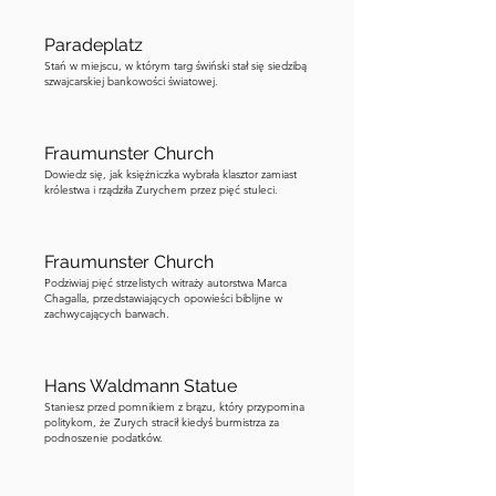
Paradeplatz
Stań w miejscu, w którym targ świński stał się siedzibą
szwajcarskiej bankowości światowej.
Fraumunster Church
Dowiedz się, jak księżniczka wybrała klasztor zamiast
królestwa i rządziła Zurychem przez pięć stuleci.
Fraumunster Church
Podziwiaj pięć strzelistych witraży autorstwa Marca
Chagalla, przedstawiających opowieści biblijne w
zachwycających barwach.
Hans Waldmann Statue
Staniesz przed pomnikiem z brązu, który przypomina
politykom, że Zurych stracił kiedyś burmistrza za
podnoszenie podatków.