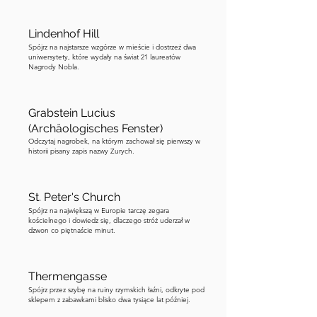
and Exuperantius were beheaded, is 
still preserved in the crypt below. Now 
Lindenhof Hill
follow the map that will lead you to 
Spójrz na najstarsze wzgórze w mieście i dostrzeż dwa
uniwersytety, które wydały na świat 21 laureatów
those twin towers. And don’t forget to 
Nagrody Nobla.
count your steps as you go.
Grabstein Lucius
(Archäologisches Fenster)
Odczytaj nagrobek, na którym zachował się pierwszy w
historii pisany zapis nazwy Zurych.
St. Peter's Church
Spójrz na największą w Europie tarczę zegara
kościelnego i dowiedz się, dlaczego stróż uderzał w
dzwon co piętnaście minut.
Thermengasse
Spójrz przez szybę na ruiny rzymskich łaźni, odkryte pod
sklepem z zabawkami blisko dwa tysiące lat później.