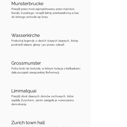
Munsterbrucke
Przejdź przez most zaprojektowany przez inżyniera
Kanału Sueskiego i znajdź łaźnię przekształconą w bar,
do którego wchodzi się boso.
Wasserkirche
Posłuchaj legendy o dwóch ściętych świętych, którzy
podnieśli własne głowy i po prostu odeszli.
Grossmunster
Policz kroki do kościoła, w którym kolacja z kiełbaskami
dała początek szwajcarskiej Reformacji.
Limmatquai
Przejdź obok dawnych domów cechowych, które
rządziły Zurychem, zanim zastąpiła je nowoczesna
demokracja.
Zurich town hall