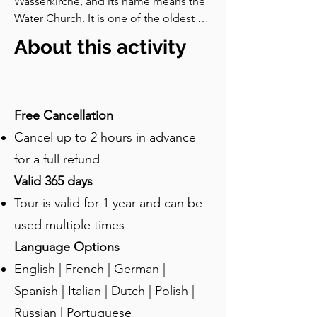
Wasserkirche, and its name means the 
Water Church. It is one of the oldest 
sacred sites in Zurich, and the story 
About this activity
attached to it has survived for more 
than two thousand years because it is 
simply too strange to forget. 
According to legend, this island was an 
Free Cancellation
execution site during the Roman 
Cancel up to 2 hours in advance
period. Two Christian converts, a 
brother and sister named Felix and 
for a full refund
Regula, along with their servant 
Valid 365 days
Exuperantius, were brought here and 
Tour is valid for 1 year and can be
beheaded for refusing to renounce 
their faith. The Romans expected them 
used multiple times
to die, and they did, but not 
Language Options
immediately. First, they stood up, 
English | French | German |
picked up their severed heads, held 
them in their arms, and began to walk. 
Spanish | Italian | Dutch | Polish |
They walked away from the water, up 
Russian | Portuguese