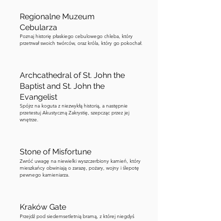
responsible for more local 
Regionalne Muzeum
catastrophes than entire centuries of 
Cebularza
warfare. Now, look at the stone. Notice 
Poznaj historię płaskiego cebulowego chleba, który
the visible chip on its surface. That, the 
przetrwał swoich twórców, oraz króla, który go pokochał.
lore says, is the original wound from 
the executioner's axe, which I told you 
Archcathedral of St. John the
about at Piwnica Kata. What you do at 
Baptist and St. John the
this point is up to you. The Lublin 
Evangelist
tradition is straightforward. Do not 
Spójrz na koguta z niezwykłą historią, a następnie
przetestuj Akustyczną Zakrystię, szepcząc przez jej
touch the stone. Do not stand on it. Do 
wnętrze.
not lean against it for a photograph. 
People do all three of these things 
every day. A few of them might be 
Stone of Misfortune
unlucky later, and they will absolutely 
Zwróć uwagę na niewielki wyszczerbiony kamień, który
mieszkańcy obwiniają o zarazę, pożary, wojny i ślepotę
blame the stone. For my part, I would 
pewnego kamieniarza.
just walk past it carefully and admire it 
from a respectful distance. When you 
Kraków Gate
are ready, follow the map to a great 
Przejdź pod siedemsetletnią bramą, z której niegdyś