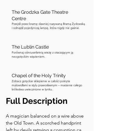
The Grodzka Gate Theatre
Centre
Przejdź przez bramę dawniej nazywaną Bramą Żydowską
i odnajdź pojedynczą lampę, która nigdy nie gaśnie.
The Lublin Castle
Porównaj ośmiusetletnią wieżę z otaczającym ją
neogotyckim więzieniem.
Chapel of the Holy Trinity
Zobacz gotyckie sklepienie w całości pokryte
malowidłami w stylu prawosławnym – marzenie całego
królestwa uwiecznione w tynku.
Full Description
A magician balanced on a wire above 
the Old Town. A scorched handprint 
left by devils retrying a corruption case. 