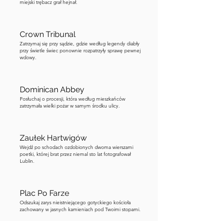
Gothic gate that marks the entrance to 
miejski trębacz grał hejnał.
the Old Town.
Crown Tribunal
Zatrzymaj się przy sądzie, gdzie według legendy diabły
przy świetle świec ponownie rozpatrzyły sprawę pewnej
wdowy.
Dominican Abbey
Posłuchaj o procesji, która według mieszkańców
zatrzymała wielki pożar w samym środku ulicy.
Zaułek Hartwigów
Wejdź po schodach ozdobionych dwoma wierszami
poetki, której brat przez niemal sto lat fotografował
Lublin.
Plac Po Farze
Odszukaj zarys nieistniejącego gotyckiego kościoła
zachowany w jasnych kamieniach pod Twoimi stopami.