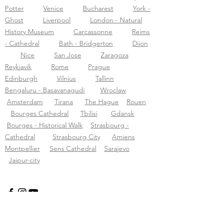
Potter
Venice
Bucharest
York -
Ghost
Liverpool
London - Natural
History Museum
Carcassonne
Reims
- Cathedral
Bath - Bridgerton
Dijon
Nice
San Jose
Zaragoza
Reykjavik
Rome
Prague
Edinburgh
Vilnius
Tallinn
Bengaluru - Basavanagudi
Wroclaw
Amsterdam
Tirana
The Hague
Rouen
Bourges Cathedral
Tbilisi
Gdansk
Bourges - Historical Walk
Strasbourg -
Cathedral
Strasbourg City
Amiens
Montpellier
Sens Cathedral
Sarajevo
Jaipur-city