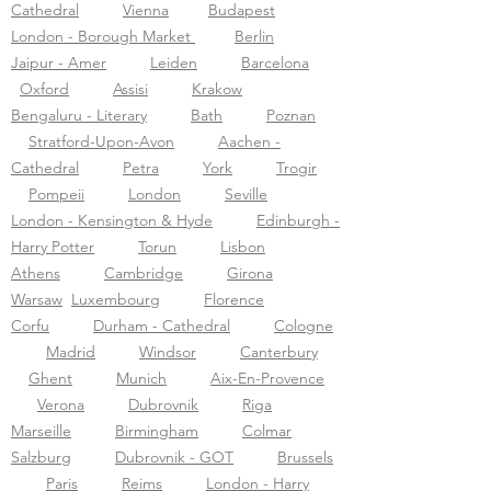
Cathedral
Vienna
Budapest
London - Borough Market
Berlin
Jaipur - Amer
Leiden
Barcelona
Oxford
Assisi
Krakow
Bengaluru - Literary
Bath
Poznan
Stratford-Upon-Avon
Aachen -
Cathedral
Petra
York
Trogir
Pompeii
London
Seville
London - Kensington & Hyde
Edinburgh -
Harry Potter
Torun
Lisbon
Athens
Cambridge
Girona
Warsaw
Luxembourg
Florence
Corfu
Durham - Cathedral
Cologne
Madrid
Windsor
Canterbury
Ghent
Munich
Aix-En-Provence
Verona
Dubrovnik
Riga
Marseille
Birmingham
Colmar
Salzburg
Dubrovnik - GOT
Brussels
Paris
Reims
London - Harry