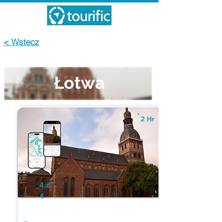
< Wstecz
Łotwa
2 Hr
4.6
4