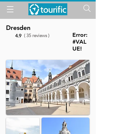
Dresden
Error:
( 35 reviews )
4.9
#VAL
UE!