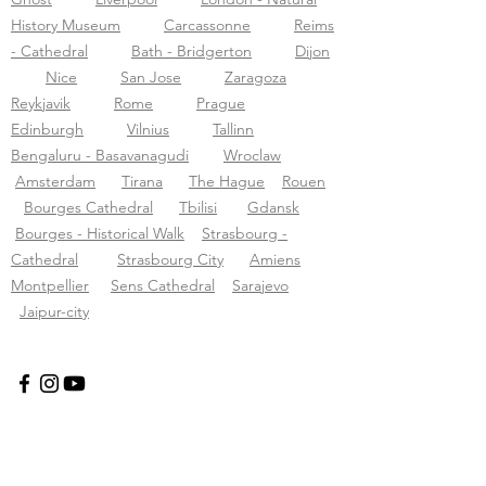
History Museum
Carcassonne
Reims
- Cathedral
Bath - Bridgerton
Dijon
Nice
San Jose
Zaragoza
Reykjavik
Rome
Prague
Edinburgh
Vilnius
Tallinn
Bengaluru - Basavanagudi
Wroclaw
Amsterdam
Tirana
The Hague
Rouen
Bourges Cathedral
Tbilisi
Gdansk
Bourges - Historical Walk
Strasbourg -
Cathedral
Strasbourg City
Amiens
Montpellier
Sens Cathedral
Sarajevo
Jaipur-city
Tourific audio tours sp. z o.o.