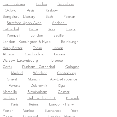
Jaipur - Amer
Leiden
Barcelona
Oxford
Assisi
Krakow
Bengaluru - Literary
Bath
Poznan
Stratford-Upon-Avon
Aachen -
Cathedral
Petra
York
Trogir
Pompeii
London
Seville
London - Kensington & Hyde
Edinburgh -
Harry Potter
Torun
Lisbon
Athens
Cambridge
Girona
Warsaw
Luxembourg
Florence
Corfu
Durham - Cathedral
Cologne
Madrid
Windsor
Canterbury
Ghent
Munich
Aix-En-Provence
Verona
Dubrovnik
Riga
Marseille
Birmingham
Colmar
Salzburg
Dubrovnik - GOT
Brussels
Paris
Reims
London - Harry
Potter
Venice
Bucharest
York -
Ghost
Liverpool
London - Natural