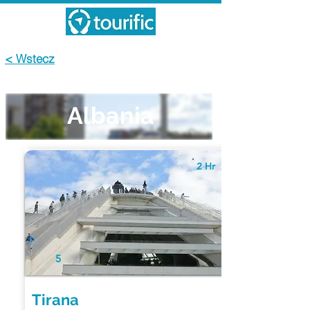
< Wstecz
Albania
2 Hr
5
Tirana