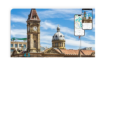
2 Hr
4.5
9
Birmingham
Visite Autoguidée de Birmingham :
Laiton, Briques et Canaux
2 Hr