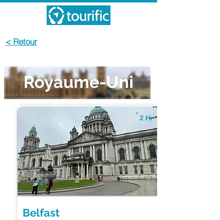
< Retour
Royaume-Uni
2 Hr
4
Belfast