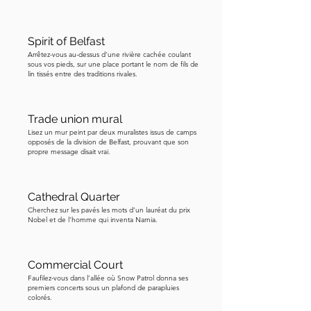
Spirit of Belfast
Arrêtez-vous au-dessus d’une rivière cachée coulant
sous vos pieds, sur une place portant le nom de fils de
lin tissés entre des traditions rivales.
Trade union mural
Lisez un mur peint par deux muralistes issus de camps
opposés de la division de Belfast, prouvant que son
propre message disait vrai.
Cathedral Quarter
Cherchez sur les pavés les mots d’un lauréat du prix
Nobel et de l’homme qui inventa Narnia.
Commercial Court
Faufilez-vous dans l’allée où Snow Patrol donna ses
premiers concerts sous un plafond de parapluies
colorés.