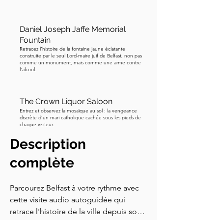
Daniel Joseph Jaffe Memorial
Fountain
Retracez l’histoire de la fontaine jaune éclatante
construite par le seul Lord-maire juif de Belfast, non pas
comme un monument, mais comme une arme contre
l’alcool.
The Crown Liquor Saloon
Entrez et observez la mosaïque au sol : la vengeance
discrète d’un mari catholique cachée sous les pieds de
chaque visiteur.
Description
complète
Parcourez Belfast à votre rythme avec 
cette visite audio autoguidée qui 
retrace l'histoire de la ville depuis son 