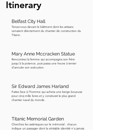
Itinerary
où la rivière cachée Farset rencontre la 
Lagan, la ville espère qu'il conservera la 
mémoire de Belfast alors qu'elle entre 
Belfast City Hall
dans un nouveau départ. Regardez 
Tenez-vous devant le bâtiment dont les artisans
attentivement les écailles. Vous 
venaient directement du chantier de construction du
Titanic.
remarquerez les différentes 
représentations sur les écailles du 
poisson, y compris des coupures de 
Mary Anne Mccracken Statue
journaux, des vues de la ville, des 
Rencontrez la femme qui accompagna son frère
jusqu’à la potence, puis passa une heure à tenter
industries locales et des œuvres d'art 
d’annuler son exécution.
d'enfants. Chaque carreau est un 
instantané de l'histoire de Belfast mêlé 
pour montrer que, à Belfast, le passé et 
Sir Edward James Harland
le présent, ainsi que les différents 
Faites face à l’homme qui acheta une berge boueuse
pour cinq mille livres et y construisit le plus grand
domaines de la vie, se chevauchent 
chantier naval du monde.
toujours. Ne soyez pas surpris si vous 
voyez des gens embrasser le poisson. 
Titanic Memorial Garden
C'est une tradition locale de 
Cherchez les astérisques sur le mémorial : chacun
l'embrasser sur la bouche pour porter 
indique un passager dont la véritable identité n’a jamais