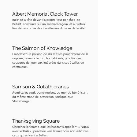
Albert Memorial Clock Tower
Inclinez la tête devant la propre tour penchée de
Belfast, construite sur un sol marécageux et autrefois
lieu de rencontre des travailleuses du sexe de la ville.
The Salmon of Knowledge
Embrassez un poisson de dix mètres pour obtenir de la
sagesse, comme le font les habitants, puis lisez les
coupures de journaux intégrées dans ses écailles en
céramique.
Samson & Goliath cranes
Admirez les seuls ponts roulants au monde bénéficiant
du même statut de protection juridique que
Stonehenge.
Thanksgiving Square
Cherchez la femme que les habitants appellent « Nuala
avec le Hula », penchée vers la mer pour accueillir tous
ceux qui arrivent à Belfast.