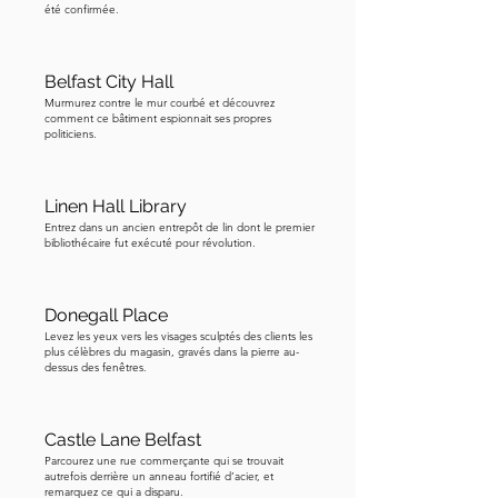
été confirmée.
chance et obtenir un peu de cette 
sagesse légendaire. Avant de 
poursuivre, regardez de l'autre côté de 
Belfast City Hall
la rivière les deux immenses grues 
Murmurez contre le mur courbé et découvrez
comment ce bâtiment espionnait ses propres
jaunes qui dominent l'horizon, et 
politiciens.
passez à l'arrêt suivant. Il y a une 
histoire fascinante derrière ces lourdes 
machines.
Linen Hall Library
Entrez dans un ancien entrepôt de lin dont le premier
bibliothécaire fut exécuté pour révolution.
Donegall Place
Levez les yeux vers les visages sculptés des clients les
plus célèbres du magasin, gravés dans la pierre au-
dessus des fenêtres.
Castle Lane Belfast
Parcourez une rue commerçante qui se trouvait
autrefois derrière un anneau fortifié d’acier, et
remarquez ce qui a disparu.