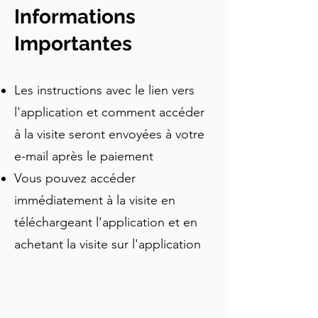
âge d'or en tant que Linenopolis 
Informations
jusqu'aux cicatrices des Troubles et sa 
réinvention pleine d'espoir. 
Importantes
Commencez à l'imposant Hôtel de 
Ville — construit par les mêmes 
Les instructions avec le lien vers
artisans qui ont aménagé le Titanic — 
et déambulez à travers des ruelles 
l'application et comment accéder
pavées, une bibliothèque de 230 ans et 
à la visite seront envoyées à votre
un pub victorien où les carreaux de sol 
e-mail après le paiement
dissimulent un acte de rébellion 
silencieux. Idéal si vous souhaitez 
Vous pouvez accéder
comprendre comment Belfast a été 
immédiatement à la visite en
construite, détruite puis reconstruite, 
téléchargeant l'application et en
sans vous presser.
achetant la visite sur l'application