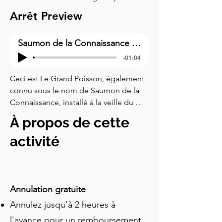
Arrêt Preview
Saumon de la Connaissance (Le Grand Poisson)
-01:04
Ceci est Le Grand Poisson, également 
connu sous le nom de Saumon de la 
Connaissance, installé à la veille du 
millénaire pour célébrer la 
À propos de cette
régénération de la rivière Lagan et de 
la région environnante. Le nom 
activité
provient d'une célèbre mythologie 
irlandaise, le Cycle Fenian. Selon la 
légende, un jeune garçon nommé 
Fionn est envoyé pour étudier sous la 
Annulation gratuite
sagesse de Finnegas, qui passe sept 
Annulez jusqu'à 2 heures à
ans à essayer d'attraper un saumon 
l'avance pour un remboursement
mystique ayant acquis toute la sagesse 