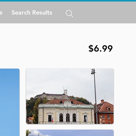
e
Search Results
$6.99