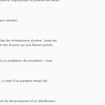
 pierre, inspirés par un poème de Rainer
eur vénitien.
les de christianisme slovène. Levez les
 rien d'autre qu'une illusion peinte.
à un problème de circulation : trois
 à côté d'un parapet rempli de
i et du lait provenant d'un distributeur