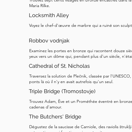
Trouvez sept cents visages en bronze encastrés dans la
Maria Rilke.
Locksmith Alley
Voyez le chef-d'œuvre de marbre qui a ruiné son sculpt
Robbov vodnjak
Examinez les portes en bronze qui racontent douze sièc
yeux vers un dôme qui, pendant plus d'un siècle, n'était
Cathedral of St. Nicholas
Traversez la solution de Plečnik, classée par l'UNESCO, 
ponts là où il n'y en avait autrefois qu'un seul.
Triple Bridge (Tromostovje)
Trouvez Adam, Ève et un Prométhée éventré en bronze,
cadenas d'amour.
The Butchers' Bridge
Dégustez de la saucisse de Carniole, des raviolis štruklj