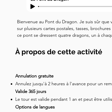
Bienvenue au Pont du Dragon. Je suis sûr que v
sur plusieurs cartes postales, tasses, brochures 
ce pont se dressent quatre dragons, un à chaque
pierre, montrant leurs dents, avec des ailes en
été construit il y a un peu plus de cent ans, en
À propos de cette activité
anniversaire sur le trône de l'empereur des Hab
était initialement appelé le Pont du Jubilé en son
renommé le Pont du Dragon après la fin de l'em
resté. Maintenant, pour la grande question. Pour
Annulation gratuite
un pont de Ljubljana ? Et vous pouvez aussi le voi
Annulez jusqu'à 2 heures à l'avance pour un r
son drapeau et les plaques d'immatriculation loc
Valide 365 jours
légende qui remonte à très longtemps. Selon l'a
Le tour est valide pendant 1 an et peut être utili
Jason, rentrant chez lui après sa quête de la T
Options de langues
a navigué jusqu'aux marais près d'ici en remontant