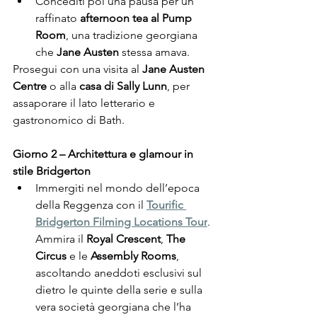
Concediti poi una pausa per un 
raffinato 
afternoon tea al Pump 
Room
, una tradizione georgiana 
che 
Jane Austen
 stessa amava.
Prosegui con una visita al 
Jane Austen 
Centre
 o alla 
casa di Sally Lunn
, per 
assaporare il lato letterario e 
gastronomico di Bath.
Giorno 2 – Architettura e glamour in 
stile Bridgerton
Immergiti nel mondo dell’epoca 
della Reggenza con il 
Tourific 
Bridgerton Filming Locations Tour
.
Ammira il 
Royal Crescent
, 
The 
Circus
 e le 
Assembly Rooms
, 
ascoltando aneddoti esclusivi sul 
dietro le quinte della serie e sulla 
vera società georgiana che l’ha 