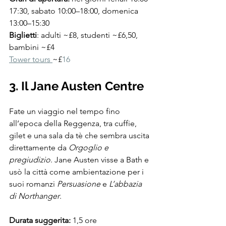
17:30, sabato 10:00–18:00, domenica 
13:00–15:30
Biglietti
: adulti ~£8, studenti ~£6,50, 
bambini ~£4
Tower tours 
~£
16
3. Il Jane Austen Centre
Fate un viaggio nel tempo fino 
all’epoca della Reggenza, tra cuffie, 
gilet e una sala da tè che sembra uscita 
direttamente da 
Orgoglio e 
pregiudizio
. Jane Austen visse a Bath e 
usò la città come ambientazione per i 
suoi romanzi 
Persuasione
 e 
L’abbazia 
di Northanger
.
Durata suggerita:
 1,5 ore