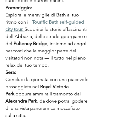
suoi soffici e burrosi panini.
Pomeriggio:
Esplora le meraviglie di Bath al tuo 
ritmo con il 
Tourific Bath self-guided 
city 
tour
. 
Scoprirai le storie affascinanti 
dell’Abbazia, delle strade georgiane e 
del 
Pulteney Bridge
, insieme ad angoli 
nascosti che la maggior parte dei 
visitatori non nota — il tutto nel pieno 
relax del tuo tempo.
Sera:
Concludi la giornata con una piacevole 
passeggiata nel 
Royal Victoria 
Park
 oppure ammira il tramonto dal 
Alexandra Park
, da dove potrai godere 
di una vista panoramica mozzafiato 
sulla città.