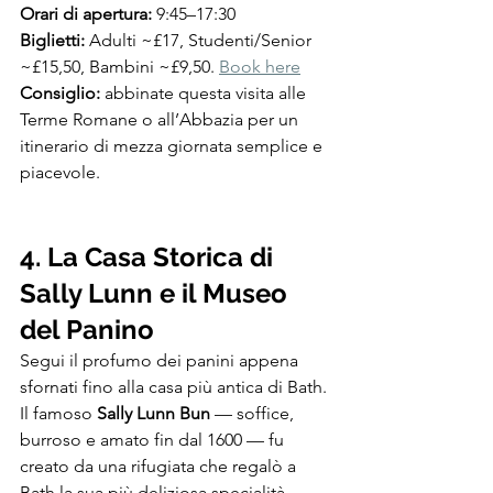
Orari di apertura:
 9:45–17:30
Biglietti:
 Adulti ~£17, Studenti/Senior 
~£15,50, Bambini ~£9,50. 
Book here
Consiglio:
 abbinate questa visita alle 
Terme Romane o all’Abbazia per un 
itinerario di mezza giornata semplice e 
piacevole.
4. La Casa Storica di 
Sally Lunn e il Museo 
del Panino
Segui il profumo dei panini appena 
sfornati fino alla casa più antica di Bath. 
Il famoso 
Sally Lunn Bun
 — soffice, 
burroso e amato fin dal 1600 — fu 
creato da una rifugiata che regalò a 
Bath la sua più deliziosa specialità.