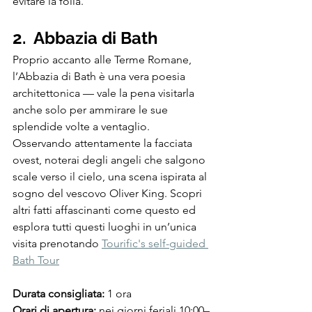
evitare la folla.
2.  Abbazia di Bath
Proprio accanto alle Terme Romane, 
l’Abbazia di Bath è una vera poesia 
architettonica — vale la pena visitarla 
anche solo per ammirare le sue 
splendide volte a ventaglio. 
Osservando attentamente la facciata 
ovest, noterai degli angeli che salgono 
scale verso il cielo, una scena ispirata al 
sogno del vescovo Oliver King. Scopri 
altri fatti affascinanti come questo ed 
esplora tutti questi luoghi in un’unica 
visita prenotando 
Tourific's self-guided 
Bath Tour
Durata consigliata: 
1 ora
Orari di apertura: 
nei giorni feriali 10:00–