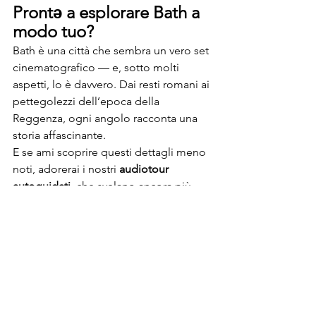
Prontə a esplorare Bath a 
modo tuo?
Bath è una città che sembra un vero set 
cinematografico — e, sotto molti 
aspetti, lo è davvero. Dai resti romani ai 
pettegolezzi dell’epoca della 
Reggenza, ogni angolo racconta una 
storia affascinante.
E se ami scoprire questi dettagli meno 
noti, adorerai i nostri 
audiotour 
autoguidati
, che svelano ancora più 
storie nascoste, leggende e curiosità 
dietro le quinte
 — tutto 
completamente 
al tuo ritmo
. Questo è 
uno dei pochi tour disponibili in 
polacco, francese, tedesco, spagnolo, 
olandese e inglese.