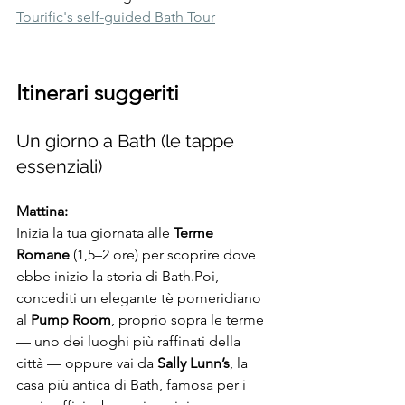
Tourific's self-guided Bath Tour
Itinerari suggeriti
Un giorno a Bath (le tappe 
essenziali)
Mattina:
Inizia la tua giornata alle 
Terme 
Romane
 (1,5–2 ore) per scoprire dove 
ebbe inizio la storia di Bath.Poi, 
concediti un elegante tè pomeridiano 
al 
Pump Room
, proprio sopra le terme 
— uno dei luoghi più raffinati della 
città — oppure vai da 
Sally Lunn’s
, la 
casa più antica di Bath, famosa per i 