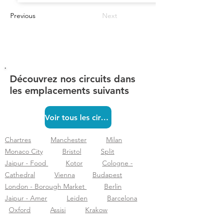
Previous
Next
Découvrez nos circuits dans
les emplacements suivants
Voir tous les circuits
Chartres
Manchester
Milan
Monaco City
Bristol
Split
Jaipur - Food
Kotor
Cologne -
Cathedral
Vienna
Budapest
London - Borough Market
Berlin
Jaipur - Amer
Leiden
Barcelona
Oxford
Assisi
Krakow