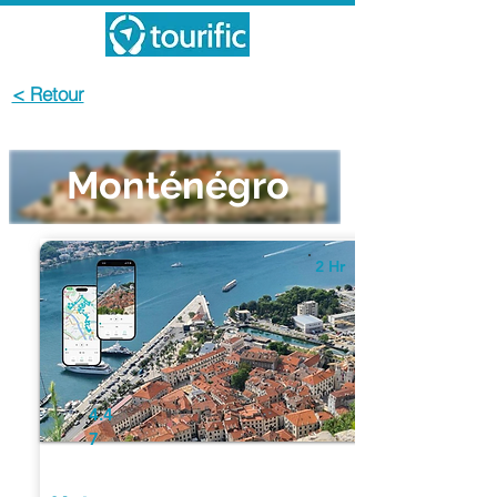
< Retour
Monténégro
2 Hr
4.4
7