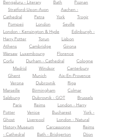
Bengaluru - Literary
Bath
Poznan
Stratford-Upon-Avon
Aachen -
Cathedral
Petra
York
Trogir
Pompeii
London
Seville
London - Kensington & Hyde
Edinburgh -
Harry Potter
Torun
Lisbon
Athens
Cambridge
Girona
Warsaw
Luxembourg
Florence
Corfu
Durham - Cathedral
Cologne
Madrid
Windsor
Canterbury
Ghent
Munich
Aix-En-Provence
Verona
Dubrovnik
Riga
Marseille
Birmingham
Colmar
Salzburg
Dubrovnik - GOT
Brussels
Paris
Reims
London - Harry
Potter
Venice
Bucharest
York -
Ghost
Liverpool
London - Natural
History Museum
Carcassonne
Reims
- Cathedral
Bath - Bridgerton
Dijon