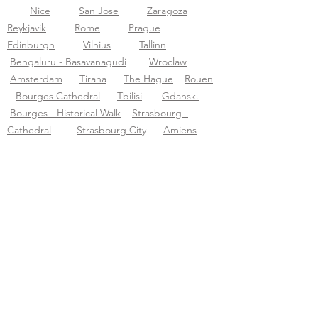
Nice
San Jose
Zaragoza
Reykjavik
Rome
Prague
Edinburgh
Vilnius
Tallinn
Bengaluru - Basavanagudi
Wroclaw
Amsterdam
Tirana
The Hague
Rouen
Bourges Cathedral
Tbilisi
Gdansk.
Bourges - Historical Walk
Strasbourg -
Cathedral
Strasbourg City
Amiens
Montpellier
Sens Cathedral
Sarajevo
Jaipur-city
Tours audio Tourific pvt LTD
À propos de Tourific