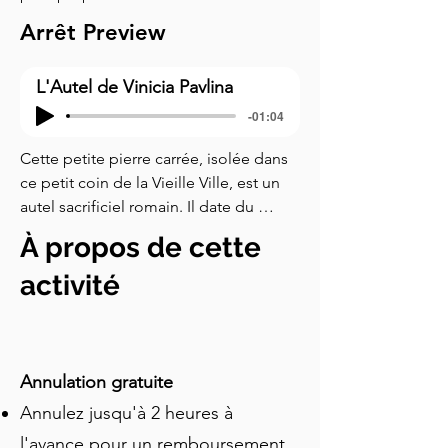
Arrêt Preview
L'Autel de Vinicia Pavlina
-01:04
Cette petite pierre carrée, isolée dans 
ce petit coin de la Vieille Ville, est un 
autel sacrificiel romain. Il date du 
premier ou du deuxième siècle après 
À propos de cette
Jésus-Christ, et il porte une courte 
inscription sur sa face. Il contient un 
activité
nom : Vinicia Pavlina. Nous ne savons 
pas exactement qui était Vinicia 
Pavlina. Nous pouvons deviner à partir 
du nom. Vinicia est un nom de famille 
Annulation gratuite
romain, et Pavlina est la forme féminine 
Annulez jusqu'à 2 heures à
de Paulinus. Ainsi, elle était une 
l'avance pour un remboursement
femme, presque certainement issue 