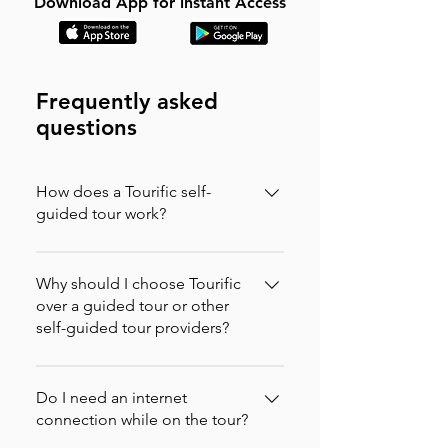
Download App for instant Access
Frequently asked
questions
How does a Tourific self-
guided tour work?
It is incredibly simple. You can buy your
tour directly on our website (in which
Why should I choose Tourific
case you will instantly receive an
over a guided tour or other
self-guided tour providers?
activation code via email to enter in the
app) or purchase it directly on the
Nous vérifions nos visites et testons
Tourific app. Once purchased, the tour
continuellement notre application,
Do I need an internet
automatically downloads to your
mais si vous rencontrez un problème,
connection while on the tour?
smartphone.When you arrive at the
contactez-nous à