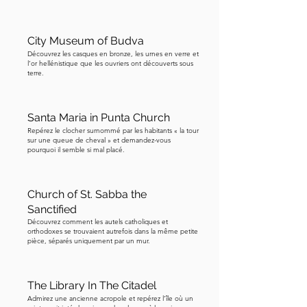
sa famille. C'était un geste privé dans 
une maison privée. Je trouve cet arrêt 
City Museum of Budva
discrètement émouvant. La ville est 
Découvrez les casques en bronze, les urnes en verre et
pleine de monuments grandioses et 
l’or hellénistique que les ouvriers ont découverts sous
terre.
de saints célèbres et de martyrs 
politiques, et c'est justifié. Mais ceci 
est simplement une femme, 
Santa Maria in Punta Church
nommément, qui a vécu ici il y a 
Repérez le clocher surnommé par les habitants « la tour
longtemps, dont la famille est oubliée, 
sur une queue de cheval » et demandez-vous
pourquoi il semble si mal placé.
mais dont le nom est encore ici. De 
tous les millions de Romains qui ont 
dû traverser cette ville, Vinicia Pavlina 
Church of St. Sabba the
est celle à qui nous pouvons encore 
Sanctified
dire bonjour. Et encore une fois, cela 
Découvrez comment les autels catholiques et
orthodoxes se trouvaient autrefois dans la même petite
est ici grâce au tremblement de terre. 
pièce, séparés uniquement par un mur.
L'autel a été découvert quand les 
bâtiments environnants se sont 
The Library In The Citadel
effondrés. Il se cachait à la vue de tous, 
Admirez une ancienne acropole et repérez l’île où un
peut-être utilisé comme seuil ou pierre 