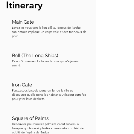
Itinerary
public ou dans une maison privée. 
Maintenant, vous vous demandez peut-
être, pourquoi utiliser le vin ? C'est 
Main Gate
parce qu'il était important pour les 
Levez les yeux vers le lion ailé au-dessus de l’arche :
Romains, qui le considéraient comme 
son histoire implique un corps volé et des tonneaux de
porc.
une substance pure et précieuse. Ainsi, 
offrir du vin était une façon de montrer 
du respect aux dieux et de demander 
Bell (The Long Ships)
leur protection ou bénédiction. Parfois, 
Pesez l’immense cloche en bronze qui n’a jamais
sonné.
le vin était mélangé à de l'eau ou de 
l'encens, et lorsqu'il était versé sur un 
autel chauffé, l'arôme montant était 
Iron Gate
censé porter la prière aux dieux. Donc 
Passez sous la seule porte en fer de la ville et
quelque part dans cette ville, au 
découvrez quelle porte les habitants utilisaient autrefois
pour jeter leurs déchets.
premier ou deuxième siècle, Vinicia 
Pavlina a versé du vin sur cette pierre, 
probablement régulièrement, 
Square of Palms
possiblement quotidiennement, 
Découvrez pourquoi les palmiers ici ont survécu à
l’empire qui les avait plantés et rencontrez un historien
demandant aux dieux la protection de 
oublié de l’opéra de Budva.