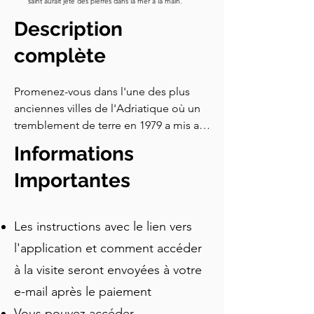
saint aurait jeté des pierres dans la mer à la main.
angulaire, pendant des centaines 
Description
d'années avant cela. Suivez la carte 
jusqu'à un bâtiment en pierre avec un 
complète
petit panneau de musée près de la 
porte. C'est notre prochain arrêt.
Promenez-vous dans l'une des plus 
anciennes villes de l'Adriatique où un 
tremblement de terre en 1979 a mis au 
jour des thermes romains, des tombes 
Informations
hellénistiques et des autels oubliés, 
cachés sous les rues pendant des 
Importantes
siècles. D'un mythe fondateur 
phénicien à un accessoire 
Les instructions avec le lien vers
d'Hollywood, cette visite audio 
autoguidée retrace 2 500 ans d'histoire 
l'application et comment accéder
à travers 15 arrêts.
à la visite seront envoyées à votre
e-mail après le paiement
Vous pouvez accéder