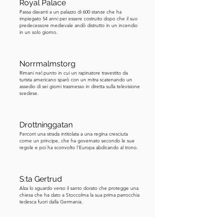
Royal Palace
che non voleva solo un'auto, ma un 
Passa davanti a un palazzo di 600 stanze che ha
veicolo di fuga veloce, abbastanza 
impiegato 54 anni per essere costruito dopo che il suo
potente da sfuggire alla polizia. 
predecessore medievale andò distrutto in un incendio
in un solo giorno.
Sorprendentemente, le autorità 
acconsentirono, portando una Ford 
Mustang, completamente rifornita e 
Norrmalmstorg
parcheggiata proprio fuori dalla banca. 
Rimani nel punto in cui un rapinatore travestito da
turista americano sparò con un mitra scatenando un
Ma Olsson non aveva finito. Chiese 
assedio di sei giorni trasmesso in diretta sulla televisione
svedese.
armi e attrezzature protettive come 
ulteriori pistole, caschi e giubbotti 
antiproiettile, credendo di avere 
Drottninggatan
bisogno di esse per scappare vivo. 
Percorri una strada intitolata a una regina cresciuta
come un principe, che ha governato secondo le sue
Ancora una volta, le negoziazioni 
regole e poi ha sconvolto l'Europa abdicando al trono.
continuarono piuttosto che porre fine 
allo stallo. Poi venne la richiesta più 
sorprendente di tutte. Olsson insistette 
S:ta Gertrud
che il suo amico e compagno di cella, 
Alza lo sguardo verso il santo dorato che protegge una
chiesa che ha dato a Stoccolma la sua prima parrocchia
Clark Olofsson, fosse rilasciato dalla 
tedesca fuori dalla Germania.
prigione e portato alla banca. Olofsson 