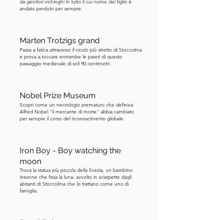
da genitori vichinghi in lutto il cui nome del figlio è
andato perduto per sempre.
cantare la stessa canzone più e più 
volte: “Lonesome Cowboy,” mentre il 
rapinatore passeggiava per la stanza. In 
Marten Trotzigs grand
pochi minuti, Norrmalmstorg era piena 
Passa a fatica attraverso il vicolo più stretto di Stoccolma
e prova a toccare entrambe le pareti di questo
di polizia, giornalisti e curiosi. Un 
passaggio medievale di soli 90 centimetri.
cecchino prese posizione su un tetto 
vicino, mirando al sospettato, mentre 
un cameraman stava accanto a lui, 
Nobel Prize Museum
entrambi "sperando di sparare" in 
Scopri come un necrologio prematuro che definiva
Alfred Nobel "il mercante di morte" abbia cambiato
modi molto diversi. Divenne il primo 
per sempre il corso del riconoscimento globale.
crimine trasmesso in diretta nella storia 
della televisione svedese. Una volta 
Iron Boy - Boy watching the
che Jan-Erik Olsson aveva preso 
moon
ostaggi all'interno di Kreditbanken, 
Trova la statua più piccola della Svezia, un bambino
iniziò a fare richieste, che divennero 
insonne che fissa la luna, avvolto in sciarpette dagli
abitanti di Stoccolma che lo trattano come uno di
sempre più teatrali. Prima, chiese tre 
famiglia.
milioni di corone svedesi, richieste in 
valuta svedese ed estera. Poi specificò 