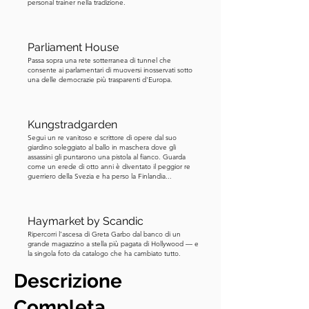
personal trainer nella tradizione.
Riproduci la traccia successiva per 
ascoltare il resto.
Parliament House
Passa sopra una rete sotterranea di tunnel che
consente ai parlamentari di muoversi inosservati sotto
una delle democrazie più trasparenti d'Europa.
Kungstradgarden
Segui un re vanitoso e scrittore di opere dal suo
giardino soleggiato al ballo in maschera dove gli
assassini gli puntarono una pistola al fianco. Guarda
come un erede di otto anni è diventato il peggior re
guerriero della Svezia e ha perso la Finlandia...
Haymarket by Scandic
Ripercorri l'ascesa di Greta Garbo dal banco di un
grande magazzino a stella più pagata di Hollywood — e
la singola foto da catalogo che ha cambiato tutto.
Descrizione
Completa