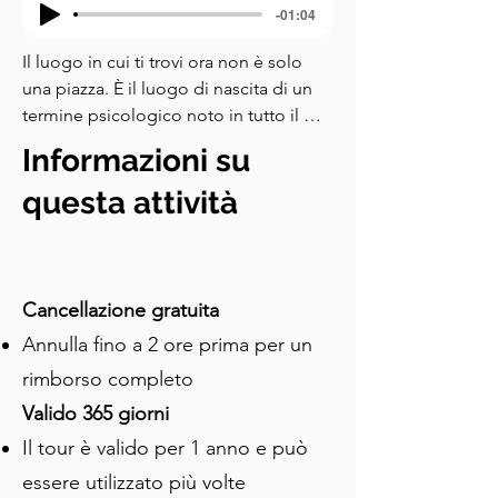
-01:04
Il luogo in cui ti trovi ora non è solo 
una piazza. È il luogo di nascita di un 
termine psicologico noto in tutto il 
mondo: la Sindrome di Stoccolma. 
Informazioni su
Cerca l'edificio in pietra chiara con un 
orologio e lancette dorate sulla sua 
questa attività
facciata. Quello era l'ufficio di 
Kreditbanken, ed è qui che tutto ebbe 
inizio. Sono sicuro che conosci la frase. 
Descrive un fenomeno in cui gli 
Cancellazione gratuita
ostaggi iniziano a provare empatia, 
Annulla fino a 2 ore prima per un
compassione e persino lealtà verso i 
rimborso completo
loro rapitori. E sì, è stato coniato 
proprio qui, il ventitré agosto mille 
Valido 365 giorni
novecento settantatré. Quello che 
Il tour è valido per 1 anno e può
seguì è ampiamente considerato uno 
essere utilizzato più volte
dei più strani rapine in banca nella 