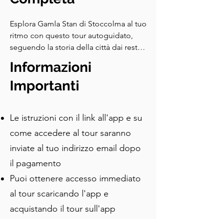
Esplora Gamla Stan di Stoccolma al tuo 
ritmo con questo tour autoguidato, 
seguendo la storia della città dai resti 
dell'era vichinga agli intrighi reali. 
Informazioni
Passeggia per stretti vicoli, piazze 
storiche e il Palazzo Reale, e visita il 
Importanti
Museo del Premio Nobel mentre 
scopri storie locali curiose e dettagli 
Le istruzioni con il link all'app e su
nascosti.
come accedere al tour saranno
inviate al tuo indirizzo email dopo
il pagamento
Puoi ottenere accesso immediato
al tour scaricando l'app e
acquistando il tour sull'app