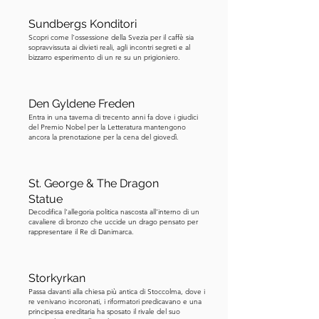
non era un criminale da poco. Stava 
Sundbergs Konditori
scontando una pena per molteplici 
Scopri come l'ossessione della Svezia per il caffè sia
rapine a mano armata. Eppure, 
sopravvissuta ai divieti reali, agli incontri segreti e al
bizzarro esperimento di un re su un prigioniero.
incredibilmente, le autorità 
acconsentirono. Lo trasportarono 
attraverso Stoccolma, lo scortarono 
Den Gyldene Freden
nella banca e chiusero le porte dietro 
Entra in una taverna di trecento anni fa dove i giudici
del Premio Nobel per la Letteratura mantengono
di lui. Infine, Olsson chiese un 
ancora la prenotazione per la cena del giovedì.
passaggio sicuro fuori dalla banca, con 
gli ostaggi che fungessero da scudo 
umano. Questa fu l'unica linea che la 
St. George & The Dragon
polizia si rifiutò di attraversare. Poteva 
Statue
Decodifica l'allegoria politica nascosta all'interno di un
avere il denaro, l'auto, persino il suo 
cavaliere di bronzo che uccide un drago pensato per
complice, ma non gli ostaggi. Così 
rappresentare il Re di Danimarca.
Olsson fece la sua scelta. Invece di 
andarsene, si ritirò nel caveau della 
Storkyrkan
banca, iniziando uno stallo teso che 
Passa davanti alla chiesa più antica di Stoccolma, dove i
sarebbe durato sei giorni. Ciò che 
re venivano incoronati, i riformatori predicavano e una
principessa ereditaria ha sposato il rivale del suo
seguì fu ancora più intrigante. 