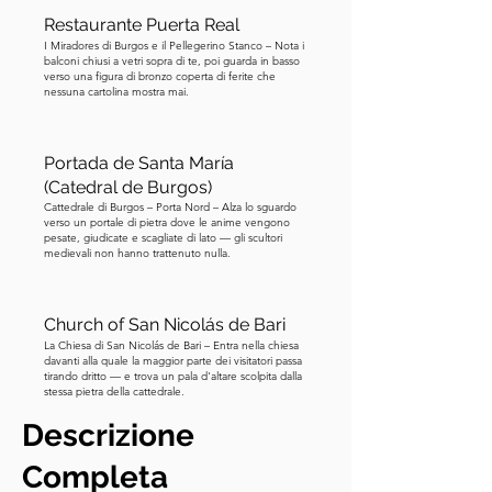
Restaurante Puerta Real
I Miradores di Burgos e il Pellegerino Stanco – Nota i
balconi chiusi a vetri sopra di te, poi guarda in basso
verso una figura di bronzo coperta di ferite che
nessuna cartolina mostra mai.
Portada de Santa María
(Catedral de Burgos)
Cattedrale di Burgos – Porta Nord – Alza lo sguardo
verso un portale di pietra dove le anime vengono
pesate, giudicate e scagliate di lato — gli scultori
medievali non hanno trattenuto nulla.
Church of San Nicolás de Bari
La Chiesa di San Nicolás de Bari – Entra nella chiesa
davanti alla quale la maggior parte dei visitatori passa
tirando dritto — e trova un pala d'altare scolpita dalla
stessa pietra della cattedrale.
Descrizione
Completa