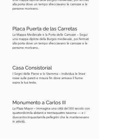
alla porta dove un tempo sfrecciavano le carrozze e le
all’ingresso principale, abbastanza 
persone morivano.
lontano, in modo da poter vedere 
entrambe le gigantesche guglie e 
apprezzare l'intera facciata in un’unica 
Placa Puerta de las Carretas
La Mappa Medievale e la Porta delle Carrozze – Segui
vista.
una mappa dipinta della Burgos medievale, poi fermati
alla porta dove un tempo sfrecciavano le carrozze e le
persone morivano.
Casa Consistorial
I Segni delle Piene e lo Stemma – Individua le linee
rosse sulle pareti e misura fin dove arrivava il fiume
sopra la tua testa.
Monumento a Carlos III
La Plaza Mayor – Immagina una città del XIII secolo con
quattordicimila abitanti e trentaquattro taverne — e i
duecentocinquantamila pellegrini che le mantenevano
in attività.