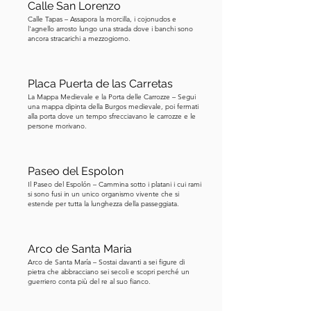
Calle San Lorenzo
Calle Tapas – Assapora la morcilla, i cojonudos e
l'agnello arrosto lungo una strada dove i banchi sono
ancora stracarichi a mezzogiorno.
Placa Puerta de las Carretas
La Mappa Medievale e la Porta delle Carrozze – Segui
una mappa dipinta della Burgos medievale, poi fermati
alla porta dove un tempo sfrecciavano le carrozze e le
persone morivano.
Paseo del Espolon
Il Paseo del Espolón – Cammina sotto i platani i cui rami
si sono fusi in un unico organismo vivente che si
estende per tutta la lunghezza della passeggiata.
Arco de Santa Maria
Arco de Santa María – Sostai davanti a sei figure di
pietra che abbracciano sei secoli e scopri perché un
guerriero conta più del re al suo fianco.