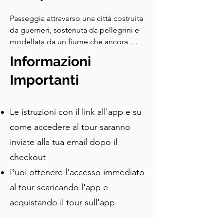
Passeggia attraverso una città costruita 
da guerrieri, sostenuta da pellegrini e 
modellata da un fiume che ancora 
inonda le sue strade — dove una porta 
Informazioni
medievale nasconde una stanza 
segreta del consiglio, una scalinata 
Importanti
della cattedrale è stata utilizzata come 
scorciatoia per la drogheria, e una 
Le istruzioni con il link all'app e su
fontana una volta scorreva con il vino.
come accedere al tour saranno
inviate alla tua email dopo il
checkout
Puoi ottenere l'accesso immediato
al tour scaricando l'app e
acquistando il tour sull'app