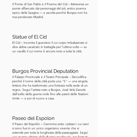
completamento della cattedrale, 
Il Ponte di San Pablo e il Poema del Cid – Attraversa un
ponte affiancato dai personaggi del più antico poema
durante le rivolte rivoluzionarie che 
epico della Spagna — e ascolta perché Burgos non ha
mai perdonato Madrid.
attraversarono l'Europa. Ma la causa 
immediata fu molto più personale che 
ideologica. Si innamorò di una 
Statue of El Cid
ballerina irlandese, Lola Montez, che 
El Cid – Incontra il guerriero il cui corpo imbalsamato si
divenne l'amante del re. Le concesse 
dice abbia cavalcato in battaglia per l'ultima volta — su
un cavallo il cui nome è ancora noto a tutta la città.
titoli nobiliari e privilegi finanziari. Ci fu 
un'indignazione pubblica contro 
questa relazione, e abdicò in favore di 
Burgos Provincial Deputation
suo figlio. Ma oggi è ricordato più 
Il Palazzo Provinciale e il Teatro Principale – Decodifica
perché il nome della città porta una "S" — una singola
come un mecenate culturale che come 
lettera che ha trasformato una fortezza nella sede di un
regno. Segui l'artista nato a Burgos, José Vela Zanetti,
un sovrano fallito. Se state esplorando 
dall'esilio della guerra civile fino alle pareti delle Nazioni
la Baviera attraverso una lente storica, 
Unite — e poi di nuovo a casa.
Ludovico è un perfetto esempio di 
come la memoria pubblica possa 
Paseo del Espolon
essere più gentile rispetto alla politica 
Il Paseo del Espolón – Cammina sotto i platani i cui rami
contemporanea. Prima di entrare, 
si sono fusi in un unico organismo vivente che si
estende per tutta la lunghezza della passeggiata. Segui
posizionatevi direttamente di fronte 
una mappa dipinta della Burgos medievale, poi fermati