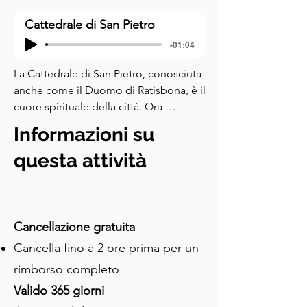
Cattedrale di San Pietro
-01:04
La Cattedrale di San Pietro, conosciuta 
anche come il Duomo di Ratisbona, è il 
cuore spirituale della città. Ora 
potreste chiedervi, perché una città 
Informazioni su
delle dimensioni di Ratisbona ha 
costruito una cattedrale così 
questa attività
grandiosa? Questo ci riporta alla nostra 
storia al Vecchio Mercato del Grano. La 
costruzione iniziò alla fine del 
tredicesimo secolo, finanziata in gran 
Cancellazione gratuita
parte dalla straordinaria ricchezza 
Cancella fino a 2 ore prima per un
commerciale della città. Parleremo più 
rimborso completo
a fondo del commercio nella nostra 
tappa successiva, ma per ora, tenete a 
Valido 365 giorni
mente che, mentre fu commissionata 