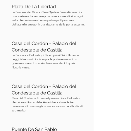
parlando, le iconiche guglie gemelle 
Plaza De La Libertad
sono abbastanza recenti, ma 
La Fontana del Vino e Casa Ojeda – Fermati davanti a
conferiscono alla cattedrale un senso 
una fontana che un tempo scorreva rossa di vino ogni
volta che arrivavano i re — poi segui il profumo
di potente verticalità. Questa statua 
dell'agnello arrosto fino al ristorante della porta accanto.
equestre in bronzo qui è dedicata a Re 
Ludovico. Noterete che tiene in mano 
uno scettro, un oggetto simbolico che 
Casa del Cordón - Palacio del
Condestable de Castilla
rappresenta il potere reale e la 
La Facciata – Colombo, i Re e i primi Diritti Umani –
sovranità, guardando la cattedrale 
Leggi i due motti incisi sopra la porta — uno di un
come se la stesse ammirando. Fu un 
guerriero, uno di uno studioso — e decidi quale
filosofia vince.
mecenate delle arti e un campione 
dell'identità bavarese. Quando il 
Revival gotico si diffuse in Europa, 
Casa del Cordón - Palacio del
sostenne fortemente e finanziò il 
Condestable de Castilla
Casa del Cordón – Entra nel palazzo dove Colombo
completamento delle torri della 
riferì al suo ritorno dalle Americhe e dove le tre
cattedrale secondo i piani gotici 
promesse di una moglie sono sopravvissute alla vita di
suo marito.
medievali originali. Una storia 
interessante su di lui è che abdicò 
effettivamente al trono prima del 
Puente De San Pablo