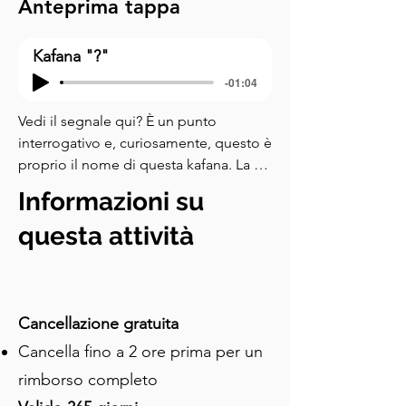
Anteprima tappa
Kafana "?"
-01:04
Vedi il segnale qui? È un punto 
interrogativo e, curiosamente, questo è 
proprio il nome di questa kafana. La 
storia dietro di esso è una delle mie 
Informazioni su
preferite in questo tour. Questo 
edificio fu originariamente costruito su 
questa attività
ordine del Principe Miloš, che poi lo 
regalò al suo medico personale, Ećim 
Toma Kostić, come ricompensa per il 
servizio leale. Negli anni, il nome 
Cancellazione gratuita
cambiò ripetutamente da Tomina 
Cancella fino a 2 ore prima per un
kafana a Srpska kafana, e poi Kod 
rimborso completo
pastira. Alla fine del diciannovesimo 
secolo, il proprietario Ivan Pavlović 