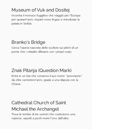
arriverà in una džezva, la piccola 
Museum of Vuk and Dositej
pentola di rame. I serbi lo chiamano 
Incontra il monaco fuggitivo che viaggiò per l'Europa
""domaća kafa"", caffè casereccio, mai 
per quarant'anni, imparò nove lingue e introdusse la
patata in Serbia.
""caffè turco"". Viene servito con 
acqua e ratluk, un dolce gommoso. 
Dopo aver bevuto, la tradizione è di 
Branko's Bridge
girare la tazzina e leggere il tuo destino 
Cerca l'opera nascosta dello scultore sui piloni di un
nei fondi. I serbi bevono quattro o 
ponte che i cittadini difesero con i propri corpi.
cinque tazze al giorno. E mentre siamo 
sulle usanze, se qualcuno ti offre rakija, 
Znak Pitanja (Question Mark)
la grappa di prugne, devi dire 
Entra in un bar che conserva il suo nome "provvisorio"
""Živeli!"" e bere. Rifiutare è 
da oltre centotrent'anni, grazie a una disputa con la
Chiesa.
considerato scortese. Non dirmi che 
non ti avevo avvertito. Ora, attraversa la 
strada verso l'edificio dal quale la 
Cathedral Church of Saint
kafana non è stata autorizzata a 
Michael the Archangel
prendere il nome.
Trova le tombe di tre uomini che costruirono una
nazione, sepolti a pochi metri l'uno dall'altro.