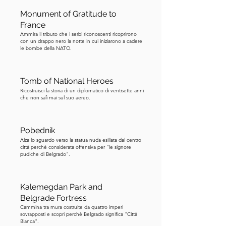
Monument of Gratitude to
France
Ammira il tributo che i serbi riconoscenti ricoprirono
con un drappo nero la notte in cui iniziarono a cadere
le bombe della NATO.
Tomb of National Heroes
Ricostruisci la storia di un diplomatico di ventisette anni
che non salì mai sul suo aereo.
Pobednik
Alza lo sguardo verso la statua nuda esiliata dal centro
città perché considerata offensiva per "le signore
pudiche di Belgrado".
Kalemegdan Park and
Belgrade Fortress
Cammina tra mura costruite da quattro imperi
sovrapposti e scopri perché Belgrado significa "Città
Bianca".