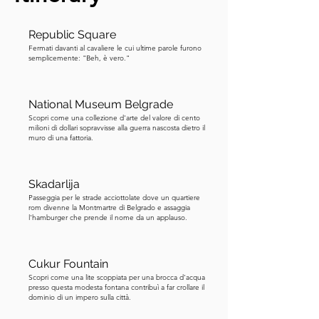
quasi privatizzata all'inizio del 
ventunesimo secolo, ma un'ondata di 
Republic Square
proteste pubbliche la salvò. Fu 
Fermati davanti al cavaliere le cui ultime parole furono
dichiarata monumento storico quasi 
semplicemente: "Beh, è vero."
due decenni fa. Circa sette anni fa, la 
sua proprietà fu effettivamente 
National Museum Belgrade
restituita ai discendenti di Pavlović 
Scopri come una collezione d'arte del valore di cento
attraverso i tribunali di restituzione. 
milioni di dollari sopravvisse alla guerra nascosta dietro il
muro di una fattoria.
Ora, la cultura della kafana è essenziale 
per capire Belgrado. All'inizio del 
ventesimo secolo, questa città aveva 
Skadarlija
una kafana per ogni cinquanta abitanti. 
Passeggia per le strade acciottolate dove un quartiere
Non erano solo bar, ma uffici, salotti, 
rom divenne la Montmartre di Belgrado e assaggia
l'hamburger che prende il nome da un applauso.
società di dibattito e luoghi di 
incontro. Se tutto questo camminare ti 
ha stancato, fai una pausa qui alla 
Cukur Fountain
kafana più antica rimasta in Serbia. 
Scopri come una lite scoppiata per una brocca d'acqua
presso questa modesta fontana contribuì a far crollare il
Oppure, puoi riprendere il tour e 
dominio di un impero sulla città.
tornare più tardi. Se ordini un caffè, 