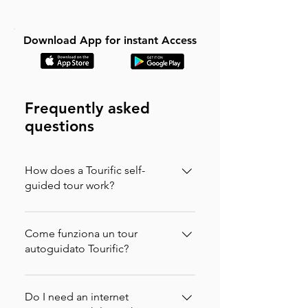
Download App for instant Access
Frequently asked
questions
How does a Tourific self-
guided tour work?
It is incredibly simple. You can buy your
tour directly on our website (in which
Come funziona un tour
case you will instantly receive an
autoguidato Tourific?
activation code via email to enter in the
È incredibilmente semplice. Puoi
app) or purchase it directly on the
acquistare il tuo tour direttamente sul
Do I need an internet
Tourific app. Once purchased, the tour