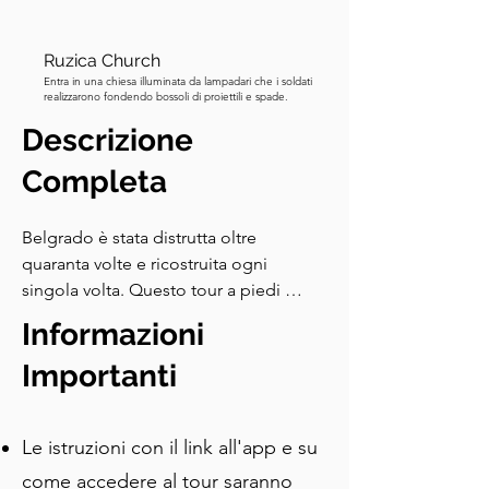
Ruzica Church
Entra in una chiesa illuminata da lampadari che i soldati
realizzarono fondendo bossoli di proiettili e spade.
Descrizione
Completa
Belgrado è stata distrutta oltre 
quaranta volte e ricostruita ogni 
singola volta. Questo tour a piedi 
autoguidato segue il filo conduttore 
Informazioni
attraverso cinque chilometri di ciottoli, 
mura di fortezze e tavoli di kafana — 
Importanti
dalle fontane ottomane alle cicatrici 
della NATO, attraverso le vite di un 
Le istruzioni con il link all'app e su
monaco fuggiasco, un riformatore 
ortografico bandito e un principe che 
come accedere al tour saranno