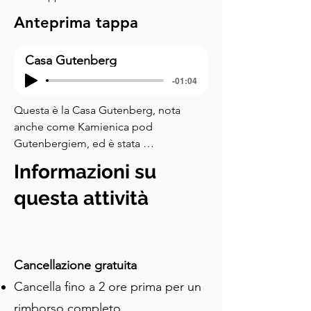
Anteprima tappa
Casa Gutenberg
-01:04
Questa è la Casa Gutenberg, nota 
anche come Kamienica pod 
Gutenbergiem, ed è stata 
commissionata da Jan Petersilge, un 
Informazioni su
tipografo ed editore che la completò 
alla fine del diciannovesimo secolo. 
questa attività
Osserva la facciata di questo edificio, 
che è diversa da qualsiasi altra cosa 
sulla strada. Puoi vedere draghi di 
lamiera che stringono alabarde sopra 
Cancellazione gratuita
le finestre. Un diavolo cornuto sbircia 
Cancella fino a 2 ore prima per un
minacciosamente da un mascaron 
rimborso completo
sotto la linea del tetto. Una maschera 