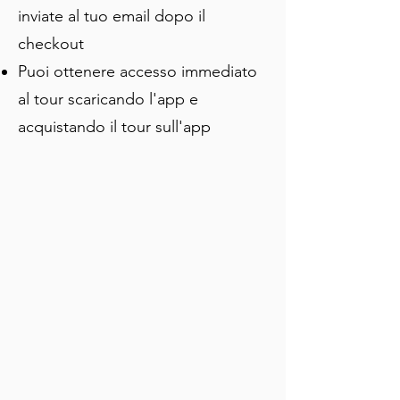
mappa fino alla prossima tappa, dove 
inviate al tuo email dopo il
ti presenterò un orso molto famoso.
checkout
Puoi ottenere accesso immediato
al tour scaricando l'app e
acquistando il tour sull'app