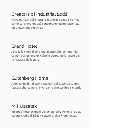
più ampiamente distribuiti in Europa 
per quasi due secoli. Ha alimentato 
Creators of Industrial Łódź
ondate di persecuzioni, torture ed 
Trova tre rivali dell'industria in bronzo seduti insieme,
come se le loro eredità concorrenti fossero diventate
esecuzioni in tutto il continente. Puoi 
un'unica storia condivisa.
immaginare? Un'invenzione che ha 
diffuso conoscenza ha anche diffuso 
paura. L'edificio stesso è stato 
Grand Hotel
commissionato da Jan Petersilge, un 
Ascolta le storie di una lista di ospiti che comprende
celebri pianisti, premi Nobel e alcune delle figure più
tipografo ed editore che gestiva il 
famigerate della storia.
primo giornale di Łódź, il Lodzer 
Anzeiger, da una tipografia nel cortile 
Gutenberg Home
posteriore. Gli elaborati ornamenti 
Ammira draghi, diavoli e pionieri della stampa su una
gotici e rinascimentali tedeschi sulla 
facciata che celebra l'invenzione che cambiò il mondo.
facciata riflettono la forte comunità 
tedesca che contribuì a costruire 
Miś Uszatek
l'industriale Łódź. I tedeschi arrivarono 
Incontra l'orso animato più amato della Polonia, creato
dalla Sassonia, dalla Slesia e dal 
da uno studio di Łódź vincitore di due Premi Oscar.
Brandeburgo con incentivi per la terra 
e benefici fiscali, e a un certo punto 