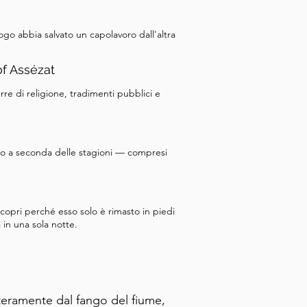
go abbia salvato un capolavoro dall'altra
f Assézat
re di religione, tradimenti pubblici e
o a seconda delle stagioni — compresi
scopri perché esso solo è rimasto in piedi
 in una sola notte.
teramente dal fango del fiume, 