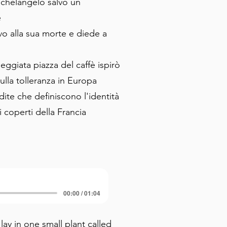
chelangelo salvò un
e
vo alla sua morte e diede a
ggiata piazza del caffè ispirò
sulla tolleranza in Europa
ndite che definiscono l'identità
i coperti della Francia
00:00 / 01:04
y in one small plant called 