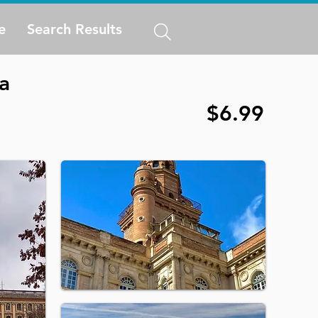
e
Search Results
a
$6.99