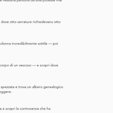
hé nessuna persona da sola potesse mai
, dove otto serrature richiedevano otto
 colonna incredibilmente sottile — poi
il corpo di un vescovo — e scopri dove
 è spezzata e trova un albero genealogico
leggere.
 e scopri la controversia che ha