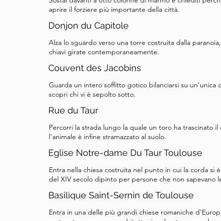
Sostai davanti a otto colonne di marmo e chiediti perc
aprire il forziere più importante della città.
Donjon du Capitole
Alza lo sguardo verso una torre costruita dalla paranoia
chiavi girate contemporaneamente.
Couvent des Jacobins
Guarda un intero soffitto gotico bilanciarsi su un'unica
scopri chi vi è sepolto sotto.
Rue du Taur
Percorri la strada lungo la quale un toro ha trascinato 
l'animale è infine stramazzato al suolo.
Eglise Notre-dame Du Taur Toulouse
Entra nella chiesa costruita nel punto in cui la corda si
del XIV secolo dipinto per persone che non sapevano 
Basilique Saint-Sernin de Toulouse
Entra in una delle più grandi chiese romaniche d'Europa