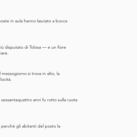
sposte in aula hanno lasciato a bocca
più disputato di Tolosa — e un fiore
iare.
 mezzogiorno si trova in alto, la
ocità.
i sessantaquattro anni fu rotto sulla ruota
perché gli abitanti del posto la