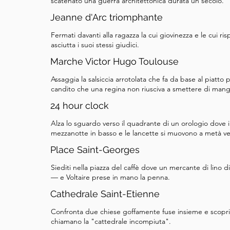
scatenato una guerra architettonica durata un secolo.
Jeanne d'Arc triomphante
Fermati davanti alla ragazza la cui giovinezza e le cui ri
asciutta i suoi stessi giudici.
Marche Victor Hugo Toulouse
Assaggia la salsiccia arrotolata che fa da base al piatto 
candito che una regina non riusciva a smettere di mang
24 hour clock
Alza lo sguardo verso il quadrante di un orologio dove il
mezzanotte in basso e le lancette si muovono a metà vel
Place Saint-Georges
Siediti nella piazza del caffè dove un mercante di lino d
— e Voltaire prese in mano la penna.
Cathedrale Saint-Etienne
Confronta due chiese goffamente fuse insieme e scopri 
chiamano la "cattedrale incompiuta".