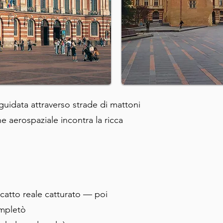
uidata attraverso strade di mattoni
ne aerospaziale incontra la ricca
scatto reale catturato — poi
ompletò