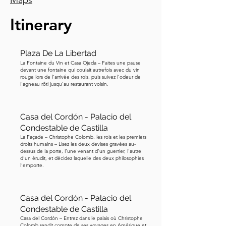
Maps
Louis Ier de Bavière. Donc, 
historiquement parlant, les flèches 
Itinerary
jumelles emblématiques sont assez 
récentes, mais elles donnent à la 
cathédrale un sens de verticalité 
Plaza De La Libertad
puissante. Cette statue équestre en 
La Fontaine du Vin et Casa Ojeda – Faites une pause
devant une fontaine qui coulait autrefois avec du vin
bronze ici est dédiée au roi Louis. Vous 
rouge lors de l’arrivée des rois, puis suivez l’odeur de
l’agneau rôti jusqu’au restaurant voisin.
remarquerez qu'il tient un sceptre, un 
objet symbolique représentant le 
pouvoir royal et la souveraineté, 
Casa del Cordón - Palacio del
regardant la cathédrale comme s'il 
Condestable de Castilla
l'admirait. Il était un mécène des arts et 
La Façade – Christophe Colomb, les rois et les premiers
droits humains – Lisez les deux devises gravées au-
un champion de l'identité bavaroise. 
dessus de la porte, l’une venant d’un guerrier, l’autre
d’un érudit, et décidez laquelle des deux philosophies
Alors que le renouveau gothique 
l’emporte.
s'emparait de l'Europe à l'époque, il 
soutenait fermement et finançait 
l'achèvement des tours de la 
Casa del Cordón - Palacio del
Condestable de Castilla
cathédrale selon les plans gothiques 
Casa del Cordón – Entrez dans le palais où Christophe
médiévaux originaux. Une histoire 
Colomb rendit compte de ses voyages en Amérique et