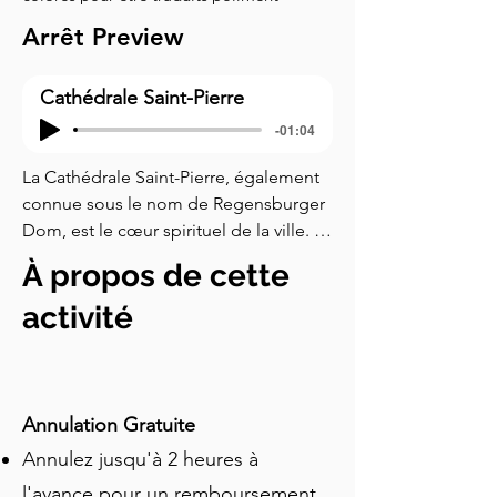
Arrêt Preview
Cathédrale Saint-Pierre
-01:04
La Cathédrale Saint-Pierre, également 
connue sous le nom de Regensburger 
Dom, est le cœur spirituel de la ville. 
Vous vous demandez peut-être 
À propos de cette
pourquoi une ville de la taille de 
Ratisbonne a construit une cathédrale 
activité
aussi grandiose ? Cela remonte à notre 
histoire au Vieux Marché au Blé. La 
construction a commencé à la fin du 
XIIIe siècle, financée en grande partie 
Annulation Gratuite
par la richesse commerciale incroyable 
Annulez jusqu'à 2 heures à
de la ville. Nous parlerons plus du 
l'avance pour un remboursement
commerce à notre prochain arrêt, mais 