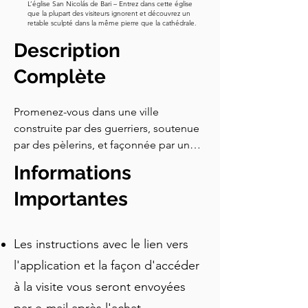
L’église San Nicolás de Bari – Entrez dans cette église
que la plupart des visiteurs ignorent et découvrez un
retable sculpté dans la même pierre que la cathédrale.
Description
Complète
Promenez-vous dans une ville 
construite par des guerriers, soutenue 
par des pèlerins, et façonnée par une 
rivière qui inonde encore ses rues — 
Informations
où une porte médiévale cache une 
salle de conseil secrète, où l'escalier 
Importantes
d'une cathédrale servait de raccourci 
pour les courses, et où une fontaine 
Les instructions avec le lien vers
coulait autrefois de vin.
l'application et la façon d'accéder
à la visite vous seront envoyées