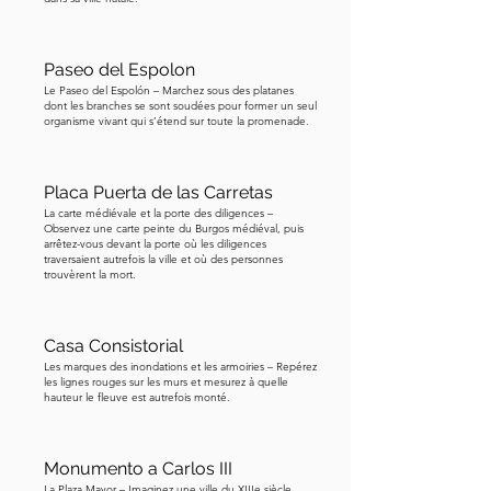
un parfait exemple de la façon dont la 
mémoire publique peut être plus 
Paseo del Espolon
clémente que la politique 
Le Paseo del Espolón – Marchez sous des platanes
contemporaine. Avant d'entrer, allez 
dont les branches se sont soudées pour former un seul
organisme vivant qui s’étend sur toute la promenade.
vous placer directement en face de 
l'entrée principale, bien en arrière, afin 
que vous puissiez voir les deux flèches 
Placa Puerta de las Carretas
massives et apprécier toute la façade 
La carte médiévale et la porte des diligences –
Observez une carte peinte du Burgos médiéval, puis
d'un seul coup d'œil.
arrêtez-vous devant la porte où les diligences
traversaient autrefois la ville et où des personnes
trouvèrent la mort.
Casa Consistorial
Les marques des inondations et les armoiries – Repérez
les lignes rouges sur les murs et mesurez à quelle
hauteur le fleuve est autrefois monté.
Monumento a Carlos III
La Plaza Mayor – Imaginez une ville du XIIIe siècle