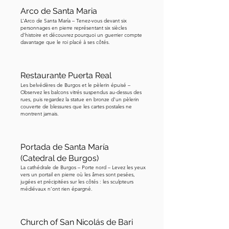
Arco de Santa Maria
L’Arco de Santa María – Tenez-vous devant six
personnages en pierre représentant six siècles
d’histoire et découvrez pourquoi un guerrier compte
davantage que le roi placé à ses côtés.
Restaurante Puerta Real
Les belvédères de Burgos et le pèlerin épuisé –
Observez les balcons vitrés suspendus au-dessus des
rues, puis regardez la statue en bronze d’un pèlerin
couverte de blessures que les cartes postales ne
montrent jamais.
Portada de Santa María
(Catedral de Burgos)
La cathédrale de Burgos – Porte nord – Levez les yeux
vers un portail en pierre où les âmes sont pesées,
jugées et précipitées sur les côtés : les sculpteurs
médiévaux n’ont rien épargné.
Church of San Nicolás de Bari