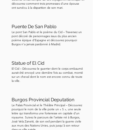
intéressante sur lui est qu'il a en fait 
découvrez comment trois promesses d’une épouse
ont survécu à la disparition de son mari.
abdiqué son trône avant l'achèvement 
de la cathédrale, lors des 
bouleversements révolutionnaires qui 
Puente De San Pablo
ont balayé l'Europe. Mais le 
Le pont San Pablo et le poème du Cid – Traversez un
pont décoré de personnages issus du plus ancien
déclencheur immédiat était bien plus 
poème épique d’Espagne et découvrez pourquoi
Burgos n’a jamais pardonné à Madrid.
personnel qu'idéologique. Il est 
tombé amoureux d'une danseuse née 
en Irlande, Lola Montez, et elle est 
Statue of El Cid
devenue la maîtresse du roi. Il lui a 
El Cid – Découvrez le guerrier dont le corps embaumé
aurait été envoyé une dernière fois au combat, monté
accordé des titres de noblesse et des 
sur un cheval dont le nom est encore connu de toute
privilèges financiers. Il y a eu une 
la ville.
indignation publique contre cette 
relation, et il a abdiqué son trône en 
Burgos Provincial Deputation
faveur de son fils. Mais aujourd'hui, il 
Le Palais Provincial et le Théâtre Principal – Découvrez
est davantage rappelé comme un 
pourquoi le nom de la ville porte un « S », une seule
lettre qui transforma une forteresse en capitale d’un
mécène culturel qu'un souverain 
royaume. Suivez le parcours de l’artiste né à Burgos,
José Vela Zanetti, de son exil pendant la guerre civile
déchu. Si vous explorez la Bavière à 
aux murs des Nations Unies, puis jusqu’à son retour
travers une lentille historique, Louis est 
dans sa ville natale.