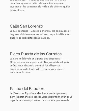
comptant quatorze mille habitants, trente-quatre
tavernes et les centaines de milliers de pèlerins qui les
faisaient vivre.
Calle San Lorenzo
La rue des tapas – Goûtez la morcilla, les cojonudos et
l’agneau rôti dans une rue où les comptoirs débordent
encore de spécialités locales à midi.
Placa Puerta de las Carretas
La carte médiévale et la porte des diligences –
Observez une carte peinte du Burgos médiéval, puis
arrêtez-vous devant la porte où les diligences
traversaient autrefois la ville et où des personnes
trouvèrent la mort.
Paseo del Espolon
Le Paseo del Espolón – Marchez sous des platanes
dont les branches se sont soudées pour former un seul
organisme vivant qui s’étend sur toute la promenade.