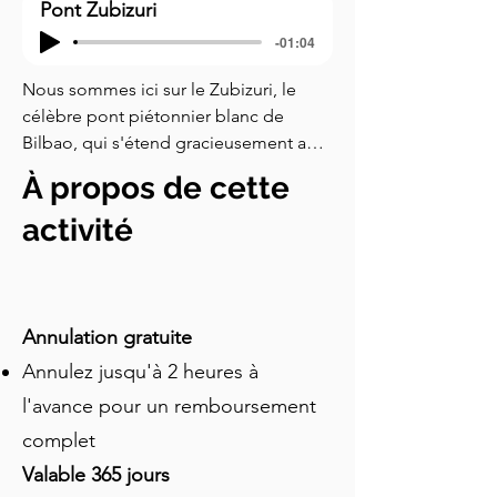
Pont Zubizuri
-01:04
Nous sommes ici sur le Zubizuri, le 
célèbre pont piétonnier blanc de 
Bilbao, qui s'étend gracieusement au-
dessus du fleuve Nervión. Zubi zuri 
À propos de cette
signifie pont blanc en basque. Le pont 
se courbe doucement au-dessus de 
activité
l'eau, avec de hauts câbles blancs qui 
le maintiennent, lui donnant presque 
l'apparence de flotter. Il a été conçu 
par Santiago Calatrava, l'architecte 
Annulation gratuite
espagnol célèbre pour faire paraître 
Annulez jusqu'à 2 heures à
l'acier et le béton presque vivants. 
l'avance pour un remboursement
Regardez autour de vous et profitez de 
la vue. Devant, vous apercevrez les 
complet
courbes brillantes du musée 
Valable 365 jours
Guggenheim et les tours jumelles en 