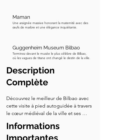
Maman
Une araignée massive honorant la maternité avec des
œufs de marbre et une élégance inquiétante.
Guggenheim Museum Bilbao
Terminez devant le musée le plus célèbre de Bilbao,
où les vagues de titane ont changé le destin de la ville.
Description
Complète
Découvrez le meilleur de Bilbao avec 
cette visite à pied autoguidée à travers 
le cœur médiéval de la ville et ses 
merveilles modernes. Conçue pour les 
Informations
voyageurs qui apprécient l'histoire, 
l'humour et les trésors cachés, cette 
Importantes