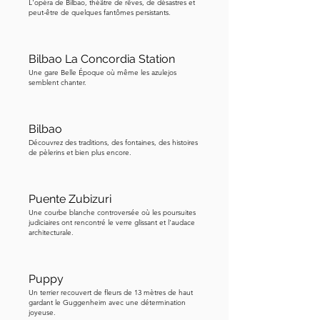
L'opéra de Bilbao, théâtre de rêves, de désastres et
l'apparence de flotter dans un conte 
peut-être de quelques fantômes persistants.
de fées. Certains habitants plaisantent 
même en disant que si vous le 
traversez assez vite, vous pourriez avoir 
Bilbao La Concordia Station
l'impression de marcher sur l'eau. En 
Une gare Belle Époque où même les azulejos
semblent chanter.
vous dirigeant vers le quartier des arts 
de Bilbao, vous longerez la rive bordée 
de sculptures, de paysages et de la 
Bilbao
promesse du Guggenheim juste 
Découvrez des traditions, des fontaines, des histoires
de pèlerins et bien plus encore.
devant. Gardez également un œil 
ouvert pour Maman, la gigantesque 
araignée, en suivant la carte.
Puente Zubizuri
Une courbe blanche controversée où les poursuites
judiciaires ont rencontré le verre glissant et l'audace
architecturale.
Puppy
Un terrier recouvert de fleurs de 13 mètres de haut
gardant le Guggenheim avec une détermination
joyeuse.