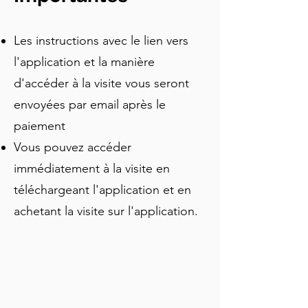
visite flexible commence dans la vieille 
ville et se termine devant 
Les instructions avec le lien vers
l'emblématique musée Guggenheim. 
En chemin, vous découvrirez des 
l'application et la manière
traditions locales insolites et 
d'accéder à la visite vous seront
rencontrerez des personnages 
envoyées par email après le
inattendus, y compris un chien géant 
recouvert de fleurs et une araignée 
paiement
imposante. La visite est remplie 
Vous pouvez accéder
d'histoires concises et juste assez de 
immédiatement à la visite en
drame pour la rendre captivante. 
Flânez à votre rythme, arrêtez-vous 
téléchargeant l'application et en
pour des pintxos et profitez de la 
achetant la visite sur l'application.
magie de Bilbao qui se déploie le long 
de la rivière. Que ce soit votre 
première visite ou votre quatrième, 
vous repartirez avec une nouvelle 
vision de la ville.