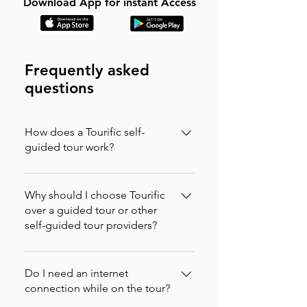
Download App for instant Access
Frequently asked
questions
How does a Tourific self-
guided tour work?
It is incredibly simple. You can buy your
tour directly on our website (in which
Why should I choose Tourific
case you will instantly receive an
over a guided tour or other
self-guided tour providers?
activation code via email to enter in the
app) or purchase it directly on the
Nous vérifions nos visites et testons
Tourific app. Once purchased, the tour
continuellement notre application,
Do I need an internet
automatically downloads to your
mais si vous rencontrez un problème,
connection while on the tour?
smartphone.When you arrive at the
contactez-nous à