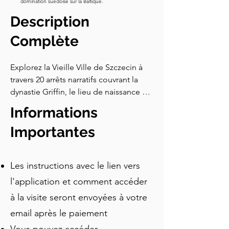
exposition intitulée Cellule des 
domination suédoise sur la Baltique.
Sorcières qui donne vie à l'histoire à 
Description
travers des projections holographiques 
Complète
et des répliques d'instruments de 
torture de l'époque. C'est 
véritablement troublant. Vous pouvez 
Explorez la Vieille Ville de Szczecin à 
explorer cela et le château si vous le 
travers 20 arrêts narratifs couvrant la 
souhaitez, mais vous devrez payer un 
dynastie Griffin, le lieu de naissance de 
droit d'entrée. Maintenant, suivez la 
Catherine la Grande, les abris de la 
Informations
carte jusqu'à la dernière tour survivante 
Seconde Guerre mondiale, le 
des fortifications médiévales de 
mouvement Solidarité et la 
Importantes
Szczecin.
Philharmonie primée. Disponible en 9 
langues avec GPS hors ligne.
Les instructions avec le lien vers
l'application et comment accéder
à la visite seront envoyées à votre
email après le paiement