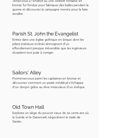
Tenez-vous à l’endroit où une célèbre fontaine en
« Il ne faudra pas cinquante ans avant 
bronze fut fondue pour fabriquer des balles pendant la
guerre et découvrez la campagne menée pour la faire
que la famille des Griffons ne périsse. » 
renaître.
C'est la légende. La réalité fut plus 
lente et plus cruelle. Sidonia ne se 
maria jamais. Elle vécut pendant des 
Parish St. John the Evangelist
Entrez dans une église gothique en brique dont les
décennies dans l'isolement croissant, 
piliers intérieurs inclinés témoignent d’un
dépendant de la charité de la cour 
effondrement presque irréversible que les ingénieurs
réussirent tout juste à corriger.
qu'elle avait autrefois embellie. Alors 
qu'elle vieillissait, plusieurs ducs 
Griffon moururent successivement, 
Sailors' Alley
certains sans héritiers. Le public, déjà 
Promenez-vous parmi les capitaines en bronze et
découvrez comment un pirate médiéval s’échappa
inquiet pour l'avenir de la dynastie, 
d’un donjon grâce au rêve miraculeux d’un évêque.
chercha un coupable. Les soupçons se 
portèrent sur cette vieille noble 
Old Town Hall
célibataire qui avait autrefois maudit la 
Explorez un siège du pouvoir vieux de six cents ans où
famille dans un moment de désespoir. 
la Suède et le Danemark négocièrent le traité de
Alors Sidonia fut formellement jugée 
Stettin.
pour sorcellerie. Des témoins furent 
appelés, les accusations 