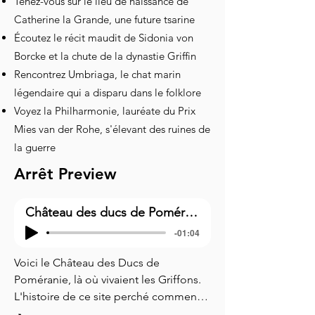
Tenez-vous sur le lieu de naissance de
Catherine la Grande, une future tsarine
Écoutez le récit maudit de Sidonia von
Borcke et la chute de la dynastie Griffin
Rencontrez Umbriaga, le chat marin
légendaire qui a disparu dans le folklore
Voyez la Philharmonie, lauréate du Prix
Mies van der Rohe, s'élevant des ruines de
la guerre
Arrêt Preview
Château des ducs de Poméranie
-01:04
Voici le Château des Ducs de 
Poméranie, là où vivaient les Griffons. 
L'histoire de ce site perché commence 
aux XIIe et XIIIe siècles, lorsque la 