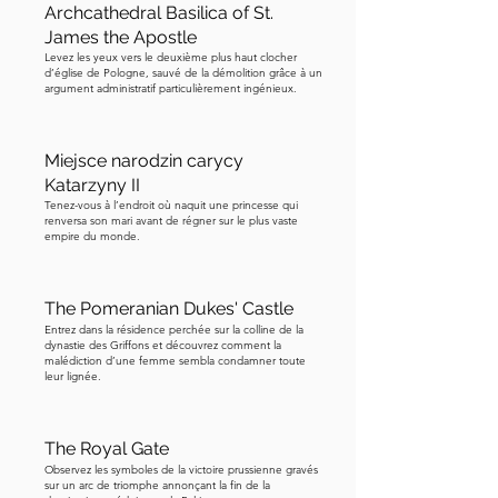
Archcathedral Basilica of St.
s'accumulèrent, et la femme âgée qui 
James the Apostle
avait autrefois été la beauté de la cour 
Levez les yeux vers le deuxième plus haut clocher
d’église de Pologne, sauvé de la démolition grâce à un
fut soumise à la pleine rigueur des 
argument administratif particulièrement ingénieux.
poursuites pour sorcellerie de 
l'époque moderne. Elle fut déclarée 
coupable, décapitée à l'extérieur de la 
Miejsce narodzin carycy
Porte Moulin, et son corps fut brûlé. 
Katarzyny II
Tenez-vous à l’endroit où naquit une princesse qui
Les archives du procès occupent plus 
renversa son mari avant de régner sur le plus vaste
de mille pages, archivées à ce jour à 
empire du monde.
Greifswald. Dix-sept ans plus tard, le 
dernier duc Griffon mourut sans 
The Pomeranian Dukes' Castle
héritier, et la dynastie qui avait régné 
Entrez dans la résidence perchée sur la colline de la
sur la Poméranie pendant des siècles 
dynastie des Griffons et découvrez comment la
malédiction d’une femme sembla condamner toute
s'éteignit. Le timing fut dévastateur. 
leur lignée.
Sidonia avait dit cinquante ans, et la fin 
arriva dans ce laps de temps. La 
The Royal Gate
malédiction, que l'on y croie ou non, 
Observez les symboles de la victoire prussienne gravés
semblait s'être réalisée. Il y a une 
sur un arc de triomphe annonçant la fin de la