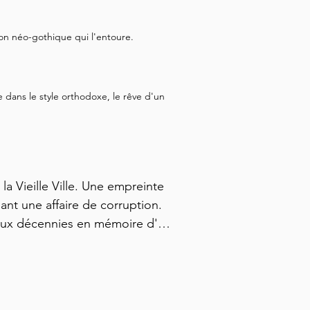
son néo-gothique qui l'entoure.
dans le style orthodoxe, le rêve d'un
la Vieille Ville. Une empreinte 
nt une affaire de corruption. 
deux décennies en mémoire d'un 
en solo de Lublin vous permet 
iteurs manquent, à votre propre 