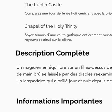
The Lublin Castle
Comparez une tour vieille de huit cents ans avec la pri
Chapel of the Holy Trinity
Soyez témoin d'une voûte gothique entièrement peinte 
royaume restitué sur le plâtre.
Description Complète
Un magicien en équilibre sur un fil au-dessus de 
de main brûlée laissée par des diables réexamina
Un lampadaire qui a brûlé jour et nuit depuis 
quartier juif disparu. Cette visite à pied audio 
de découvrir les histoires que la plupart des vis
Informations Importantes
rythme via l'application Tourific.
