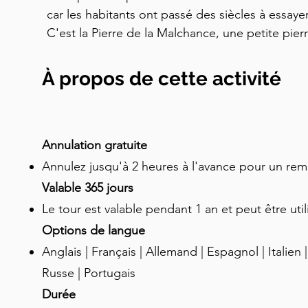
car les habitants ont passé des siècles à essaye
C'est la Pierre de la Malchance, une petite pier
dans le coin d'un mur. Elle ne ressemble à rien.
raconte l'histoire, il s'agit soit de l'objet le pl
À propos de cette activité
la blague récurrente préférée de la ville. Voici la 
pierre servait de base au billot en bois du bourr
tournure typique de Lublin, le bourreau abaissa 
force sur le cou d'un innocent que le coup fendi
Annulation gratuite
la pierre en dessous. Depuis ce moment, la pierr
Annulez jusqu'à 2 heures à l'avance pour un r
malheurs dans les rues environnantes lui étaient a
Valable 365 jours
racontée par les habitants de Lublin, est merveil
Le tour est valable pendant 1 an et peut être util
une meute de chiens a léché de la soupe renvers
Options de langue
morte, c'est pourquoi une petite montée à proxi
Anglais | Français | Allemand | Espagnol | Italien 
Górka, la Colline des Chiens. Un maçon qui a e
Russe | Portugais
morceau est devenu aveugle. Un soldat russe es
cathédrale orthodoxe sur la place Litewski, ce qu
Durée