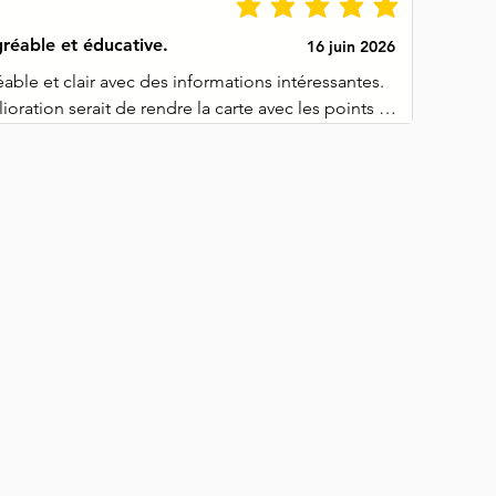
gréable et éducative.
16 juin 2026
éable et clair avec des informations intéressantes. 
ioration serait de rendre la carte avec les points un 
e, car certains endroits peuvent être difficiles à 