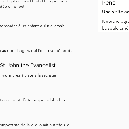
orgé le plus grand État d'Europe, puis
Irene
vidéo en direct.
Une visite a
Itinéraire agr
adressées à un enfant qui n'a jamais
La seule amél
peu plus clair
trouver.
cu aux boulangers qui l'ont inventé, et du
 St. John the Evangelist
 murmurez à travers la sacristie
s accusent d'être responsable de la
mpettiste de la ville jouait autrefois le