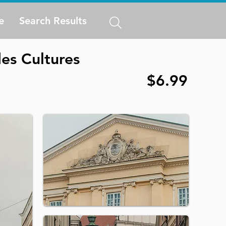
e
Search Results
des Cultures
$6.99