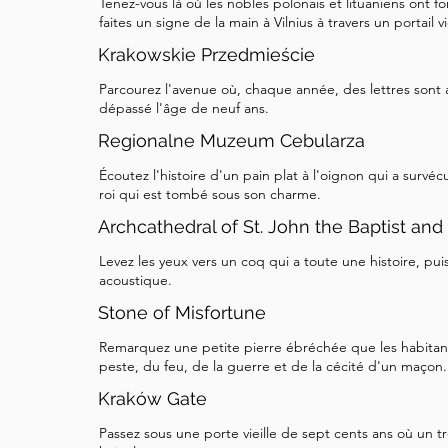
Tenez-vous là où les nobles polonais et lituaniens ont f
faites un signe de la main à Vilnius à travers un portail 
Krakowskie Przedmieście
Parcourez l'avenue où, chaque année, des lettres sont 
dépassé l'âge de neuf ans.
Regionalne Muzeum Cebularza
Écoutez l'histoire d'un pain plat à l'oignon qui a survé
roi qui est tombé sous son charme.
Archcathedral of St. John the Baptist and
Levez les yeux vers un coq qui a toute une histoire, puis
acoustique.
Stone of Misfortune
Remarquez une petite pierre ébréchée que les habitant
peste, du feu, de la guerre et de la cécité d'un maçon.
Kraków Gate
Passez sous une porte vieille de sept cents ans où un tro