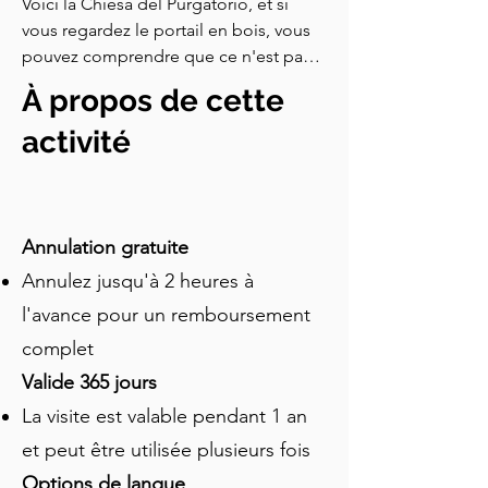
Voici la Chiesa del Purgatorio, et si 
vous regardez le portail en bois, vous 
pouvez comprendre que ce n'est pas 
une église subtile. Regardez de près le 
À propos de cette
portail, et vous verrez qu'il a trente-six 
panneaux, et chacun d'eux présente un 
activité
crâne. Ce qui est intéressant, c'est que 
ceux-ci ne sont pas identiques. Les 
crânes de la rangée supérieure portent 
des coiffes individuelles : mitres pour 
Annulation gratuite
les évêques et couronnes pour les 
Annulez jusqu'à 2 heures à
souverains. Mais les crânes de la 
l'avance pour un remboursement
rangée inférieure sont nus et non 
ornés. Cela pourrait être des citoyens 
complet
ordinaires, dépouillés de toute 
Valide 365 jours
distinction terrestre. Voici maintenant la 
La visite est valable pendant 1 an
partie sombrement amusante. Leur 
placement sur la porte n'a pas été 
et peut être utilisée plusieurs fois
déterminé par leur vertu de leur vivant 
Options de langue