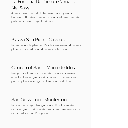
La Fontana Dell'amore "amarsi
allumées. L'apparition la plus courante 
Nei Sassi"
était un moine vêtu de blanc. Ces 
Attardez-vous près de la fontaine où les jeunes
nuits-là, toute la ville restait à l'intérieur, 
hommes attendaient autrefois leur seule occasion de
parler aux femmes qu’ils admiraient.
verrouillée et silencieuse. Étant donné 
que c'est l'église du Purgatoire, je 
dirais que la procession a bien choisi 
Piazza San Pietro Caveoso
son itinéraire. Bien que les extérieurs 
Reconnaissez la place où Pasolini trouva une Jérusalem
plus convaincante que Jérusalem elle-même.
semblent macabres, ce qui était 
intentionnel, les intérieurs de cette 
église sont d'une couleur vibrante. 
Church of Santa Maria de Idris
Donc, si l'église est ouverte, vous 
Rampez sur le même sol où des pénitents traînaient
autrefois leur langue sur des briques en céramique
pouvez entrer, car l'entrée ici est 
pour implorer la Vierge de leur donner de l’eau.
gratuite. Suivez les indications sur la 
carte pour atteindre notre prochaine 
étape.
San Giovanni in Monterrone
Repérez la fresque bilingue où le Christ bénit dans
deux langues et demandez-vous pourquoi aucune des
deux traditions ne l’emporta.