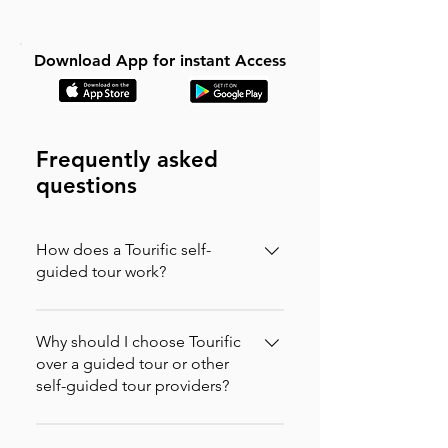
Download App for instant Access
Frequently asked
questions
How does a Tourific self-
guided tour work?
It is incredibly simple. You can buy your
tour directly on our website (in which
Why should I choose Tourific
case you will instantly receive an
over a guided tour or other
self-guided tour providers?
activation code via email to enter in the
app) or purchase it directly on the
Nous vérifions nos visites et testons
Tourific app. Once purchased, the tour