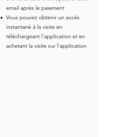
moines fuyant la persécution, d'un 
email après le paiement
comte assassiné pour ses impôts, et 
d'un poète qui a changé d'avis sur une 
Vous pouvez obtenir un accès
ville qu'il avait autrefois qualifiée de 
instantané à la visite en
misérable.
téléchargeant l'application et en
achetant la visite sur l'application