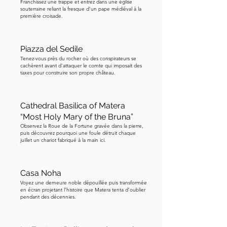
importante de l'économie locale, ces 
Franchissez une trappe et entrez dans une église
souterraine reliant la fresque d’un pape médiéval à la
hommes se rassemblaient non 
première croisade.
seulement pour le travail et la 
communauté mais aussi pour la 
Piazza del Sedile
dévotion religieuse. La confrérie a été 
Tenez-vous près du rocher où des conspirateurs se
créée pour prier et soutenir les âmes 
cachèrent avant d’attaquer le comte qui imposait des
taxes pour construire son propre château.
censées être au Purgatoire, c'est-à-dire 
des âmes piégées dans un limbe entre 
le ciel et l'enfer. Ses membres 
Cathedral Basilica of Matera
collectaient des dons et organisaient 
“Most Holy Mary of the Bruna”
des messes dédiées à aider ces âmes à 
Observez la Roue de la Fortune gravée dans la pierre,
puis découvrez pourquoi une foule détruit chaque
atteindre le ciel. Une dernière chose à 
juillet un chariot fabriqué à la main ici.
propos de cet endroit. Lors des nuits 
autour du premier et du deux 
novembre, qui sont la Fête des Morts, 
Casa Noha
la tradition materane voulait qu'une 
Voyez une demeure noble dépouillée puis transformée
en écran projetant l’histoire que Matera tenta d’oublier
lente et silencieuse procession 
pendant des décennies.
terrifiante des morts traverse les Sassi. 
Des fantômes portant des bougies 