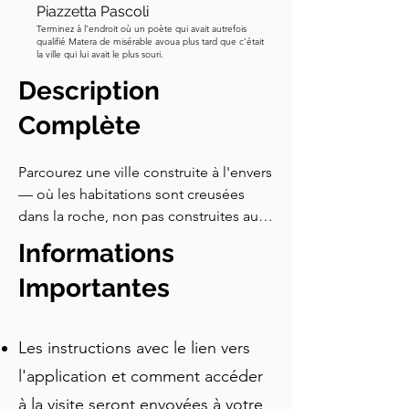
Piazzetta Pascoli
Terminez à l’endroit où un poète qui avait autrefois
qualifié Matera de misérable avoua plus tard que c’était
la ville qui lui avait le plus souri.
Description
Complète
Parcourez une ville construite à l'envers 
— où les habitations sont creusées 
dans la roche, non pas construites au-
dessus. Cette visite audio autoguidée 
Informations
des Sassi di Matera vous transporte à 
travers neuf mille ans d'histoire, des 
Importantes
citernes souterraines aux portes 
d'église recouvertes de crânes, 
Les instructions avec le lien vers
jusqu'aux habitations troglodytiques 
où les familles vivaient aux côtés de 
l'application et comment accéder
leurs animaux. Suivez les histoires de 
à la visite seront envoyées à votre