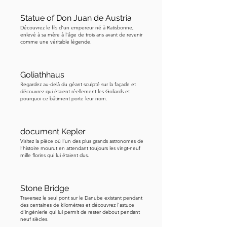
Statue of Don Juan de Austria
Découvrez le fils d’un empereur né à Ratisbonne,
enlevé à sa mère à l’âge de trois ans avant de revenir
comme une véritable légende.
Goliathhaus
Regardez au-delà du géant sculpté sur la façade et
découvrez qui étaient réellement les Goliards et
pourquoi ce bâtiment porte leur nom.
document Kepler
Visitez la pièce où l’un des plus grands astronomes de
l’histoire mourut en attendant toujours les vingt-neuf
mille florins qui lui étaient dus.
Stone Bridge
Traversez le seul pont sur le Danube existant pendant
des centaines de kilomètres et découvrez l’astuce
d’ingénierie qui lui permit de rester debout pendant
neuf siècles.