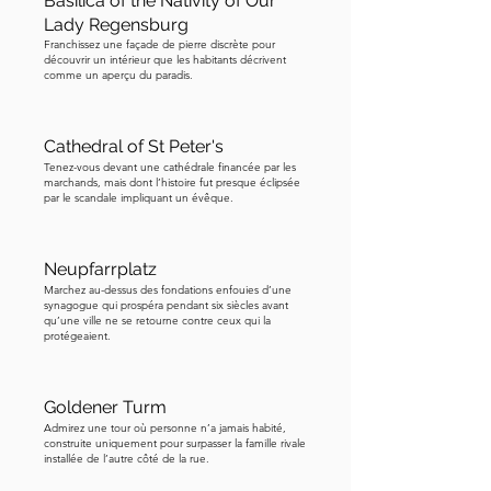
Basilica of the Nativity of Our
de la cathédrale, que vous verrez vous-
Lady Regensburg
même sous peu. En dessous de 
Franchissez une façade de pierre discrète pour
découvrir un intérieur que les habitants décrivent
Charles, il y a Diego Porcelos — 
comme un aperçu du paradis.
l'homme qui a tout commencé au 
neuvième siècle, le fondateur de la 
Cathedral of St Peter's
ville où vous vous trouvez. Regardez à 
Tenez-vous devant une cathédrale financée par les
nouveau Charles. À sa gauche, la figure 
marchands, mais dont l’histoire fut presque éclipsée
par le scandale impliquant un évêque.
à la longue barbe — c'est El Cid 
Campeador, le légendaire héros 
guerrier de l'Espagne. Il est né juste à 
Neupfarrplatz
l'extérieur de Burgos, et sa tombe se 
Marchez au-dessus des fondations enfouies d’une
synagogue qui prospéra pendant six siècles avant
trouve à l'intérieur de la cathédrale. 
qu’une ville ne se retourne contre ceux qui la
Nous aurons beaucoup plus à dire à 
protégeaient.
son sujet plus tard. Et à sa droite se 
tient Fernán González, le premier 
Goldener Turm
comte indépendant de Castille, 
Admirez une tour où personne n’a jamais habité,
l'homme qui a transformé cette région 
construite uniquement pour surpasser la famille rivale
installée de l’autre côté de la rue.
d'un avant-poste frontalier en un 