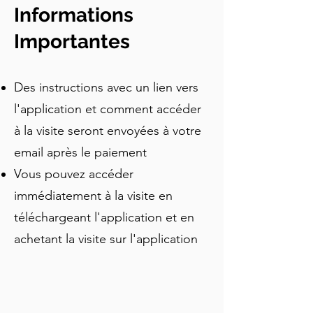
gothiques et tours de marchands se 
Informations
dressant toutes à quelques rues l'une 
de l'autre. Cette visite autoguidée 
Importantes
retrace deux mille ans de pouvoir, de 
foi et de commerce à travers une ville 
Des instructions avec un lien vers
médiévale qui a survécu à la Seconde 
Guerre mondiale presque intacte, lui 
l'application et comment accéder
valant ainsi un double statut de 
à la visite seront envoyées à votre
patrimoine mondial de l'UNESCO.
email après le paiement
Vous pouvez accéder
immédiatement à la visite en
téléchargeant l'application et en
achetant la visite sur l'application