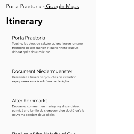
quinzième siècle, cette porte tombait 
Porta Praetoria -
Google Maps
en ruine. Ainsi, au début du seizième 
Itinerary
siècle, la ville décida non seulement de 
la réparer mais de la transformer 
entièrement — en une arche 
Porta Praetoria
triomphale honorant l'empereur 
Touchez les blocs de calcaire qu’une légion romaine
Charles Quint. Et ils l'ont chargée de 
transporta ici sans mortier et qui tiennent toujours
debout après deux mille ans.
sens. Regardez tout en haut. C'est la 
Vierge Marie — Santa María la Mayor — 
la patronne de Burgos. En dessous 
Document Niedermuenster
d'elle, un ange tient un château, 
Descendez à travers cinq couches de civilisation
superposées sous le sol d’une seule église.
symbolisant la protection divine de la 
ville. Juste en dessous, vous verrez 
l'empereur Charles Quint lui-même. 
Alter Kornmarkt
Son lien avec Burgos était plus que 
Découvrez comment un mariage royal scandaleux
cérémonial — les habitants disent qu'il 
permit à une famille de s’emparer d’un duché qu’elle
gouverna pendant deux siècles.
a personnellement contribué aux 
fonds nécessaires pour reconstruire la 
magnifique voûte croisée à l'intérieur 