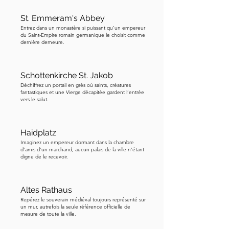
royaume en devenir. Pendant des 
siècles, cette arche a également servi 
St. Emmeram's Abbey
de mairie à Burgos. Les fonctionnaires 
Entrez dans un monastère si puissant qu’un empereur
du Saint-Empire romain germanique le choisit comme
municipaux gouvernaient depuis 
dernière demeure.
l'intérieur de ces murs jusqu'au dix-
huitième siècle, lorsque la ville 
grandissante leur est devenue trop 
Schottenkirche St. Jakob
Déchiffrez un portail en grès où saints, créatures
petite et qu'une nouvelle mairie a été 
fantastiques et une Vierge décapitée gardent l’entrée
construite le long de la grande 
vers le salut.
promenade — le Paseo del Espolón — 
que nous traverserons bientôt. Alors 
Haidplatz
avant de continuer, jetez un dernier 
Imaginez un empereur dormant dans la chambre
regard à cette façade. Six figures, 
d’amis d’un marchand, aucun palais de la ville n’étant
digne de le recevoir.
s'étendant sur six siècles de l'identité 
de Burgos — fondateurs, rois, guerriers 
et un saint patron — tous figés dans la 
Altes Rathaus
pierre, vous accueillant dans leur ville. 
Repérez le souverain médiéval toujours représenté sur
un mur, autrefois la seule référence officielle de
Notre prochain arrêt est sous l'arche.
mesure de toute la ville.