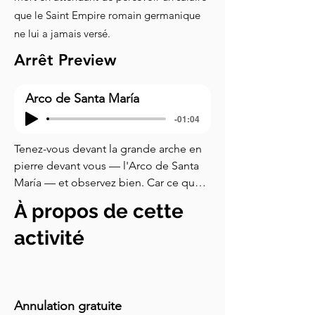
que le Saint Empire romain germanique
ne lui a jamais versé.
Arrêt Preview
Arco de Santa María
-01:04
Tenez-vous devant la grande arche en 
pierre devant vous — l'Arco de Santa 
María — et observez bien. Car ce que 
vous voyez n'est pas juste une porte. 
À propos de cette
C'est un mur d'histoire. Chaque statue, 
chaque détail sculpté sur cette façade 
activité
est Burgos qui se présente à vous. Mais 
revenons en arrière. Bien loin, jusqu'au 
neuvième siècle. L'Espagne était en 
plein dans la Reconquista — des 
Annulation gratuite