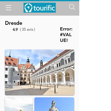
Dresde
Error:
( 35 avis )
4.9
#VAL
UE!